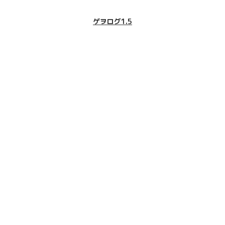
ゲヲログ1.5