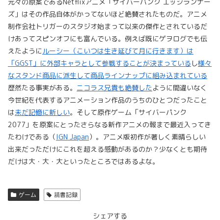
元々の原案であるNetflixアニメ「サイバーパンク エッジランナー
ズ」はその作品自体がかってないほど絶賛されたものだ。アニメ
制作会社トリガーのスタジオ始まって以来の傑作とされているだ
けあってスピンオフにも富んでいる。例えば既にゲヲログでも伝
えたように
ルーシー（こいつは生き延びて月に行きます）は
「GGST」に外部キャラとして参戦することが決まっている
し
様々
なスタンド商品に派生して商品ラインナップに組み込まれている
歴然たる事実がある。
ニコラス兄貴も絶賛した
ように間違いなく
今世紀を代表するアニメーション作品のうちのひとつだったこと
は
未だ記憶に新しい
。そして原作ゲーム「サイバーパンク
2077」を原案にとったさらなる新作アニメの報まで最近入ってき
たわけである（
IGN Japan
）。アニメ版初作が著しく素晴らしい
出来だっただけにこれを超える感動があるのか？少なくとも期待
だけは大・大・大といったところではあるよな。
ゲーム
読書記録
シェアする