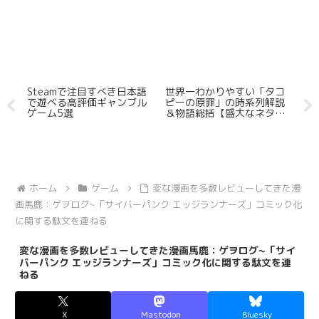
本語
Steamで注目すべき日本語
世界一わかりやすい「タコ
S
に
で遊べる高評価ギャンブル
ピーの原罪」の時系列解説
「W
ゲーム5選
＆物語総括【盛大なネタバ
レ有】
ホーム
ゲーム
変な漫画を多数レビューしてきた漫
画馬鹿：ゲヲログ~「サイバーパンク エッジランナーズ」コミック化
に関する駄文を連ねる
変な漫画を多数レビューしてきた漫画馬鹿：ゲヲログ~「サイ
バーパンク エッジランナーズ」コミック化に関する駄文を連
ねる
X
Mastodon
Bluesky