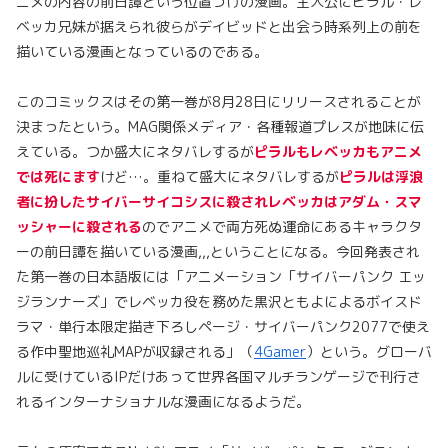
ニメの内容の前日譚という位置づけの漫画。主人公にピラル・レ
ベッカ兄妹が据えられ彼らがデイビッドと出会う時系列上の前を
描いている漫画となっているのである。
このコミックスはその第一巻が8月28日にリリースされることが
決まったという。MAG関係メディア・各種報道プレスが地味に伝
えている。つか盛大にネタバレするが
ピラルもレベッカもアニメ
では死にます
けど…。重ねて盛大にネタバレするが
ピラルは浮浪
者に扮したサイバーサイコシスに殺されレベッカはアダム・スマ
ッシャーに殺される
のでアニメで両方死ぬ運命にあるキャラクタ
ーの前日譚を描いている漫画,,,ということになる。今回発表され
た第一巻の日本語版には「アニメーション「サイバーパンク エッ
ジランナーズ」でレベッカ役を務めた黒沢ともよによるボイスド
ラマ・単行本限定描き下ろしページ・サイバーパンク2077で使え
る作中聖地巡礼MAPが収録される」（
4Gamer
）という。グローバ
ルに受けているIPだけあって世界各国マルチランゲージで刊行さ
れるインターナショナルな漫画になるようだ。