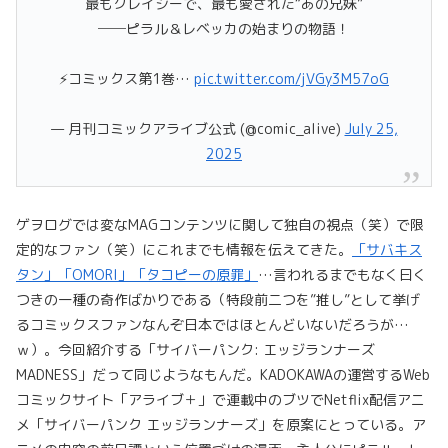
最もクレイジーで、最も愛された“あの兄妹”
──ピラル＆レベッカの始まりの物語！
⚡️コミックス第1巻…
pic.twitter.com/jVGy3M57oG
— 月刊コミックアライブ公式 (@comic_alive)
July 25,
2025
ゲヲログでは変なMAGコンテンツに関して独自の視点（笑）で限
定的なファン（笑）にこれまでも情報を伝えてきた。
「サバキス
タン」
「OMORI」
「タコピーの原罪」
…言われるまでもなく曰く
つきの一種の奇作ばかりである（特段前二つを”推し”として挙げ
るコミックスファンなんぞ日本ではほとんどいないだろうが…
ｗ）。今回紹介する「サイバーパンク: エッジランナーズ
MADNESS」だって同じようなもんだ。KADOKAWAの運営するWeb
コミックサイト「アライブ＋」で連載中のブツでNetflix配信アニ
メ「サイバーパンク エッジランナーズ」を原案にとっている。ア