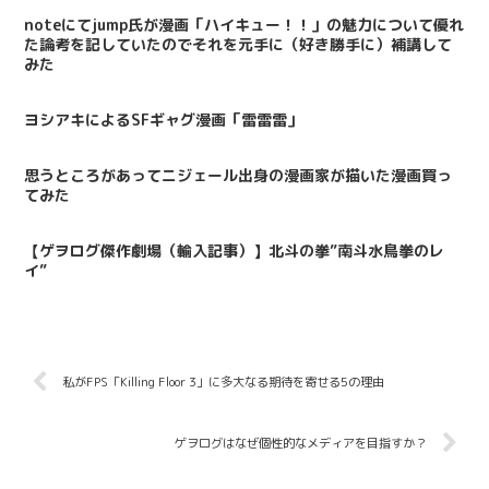
noteにてjump氏が漫画「ハイキュー！！」の魅力について優れ
た論考を記していたのでそれを元手に（好き勝手に）補講して
みた
ヨシアキによるSFギャグ漫画「雷雷雷」
思うところがあってニジェール出身の漫画家が描いた漫画買っ
てみた
【ゲヲログ傑作劇場（輸入記事）】北斗の拳”南斗水鳥拳のレ
イ”
私がFPS「Killing Floor 3」に多大なる期待を寄せる5の理由
ゲヲログはなぜ個性的なメディアを目指すか？