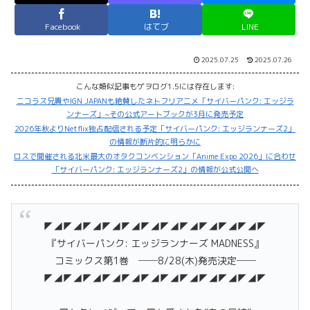
Facebook
はてブ
LINE
2025.07.25
2025.07.26
こんな類似記事もゲヲログ1.5には存在します:
ニコラス兄貴やIGN JAPANも絶賛したネトフリアニメ「サイバーパンク: エッジラ
ンナーズ」~その公式アートブックが3月に発売予定
2026年秋よりNetflix独占配信される予定「サイバーパンク: エッジランナーズ2」
の情報が断片的に明らかに
ロスで開催される北米最大のオタクコンベンション「Anime Expo 2026」に合わせ
「サイバーパンク: エッジランナーズ2」の情報が公式公開へ
◤◢◤◢◤◢◤◢◤◢◤◢◤◢◤◢◤◢◤◢◤◢◤
『サイバーパンク: エッジランナーズ MADNESS』
コミックス第1巻 ──8/28(木)発売決定──
◤◢◤◢◤◢◤◢◤◢◤◢◤◢◤◢◤◢◤◢◤◢◤