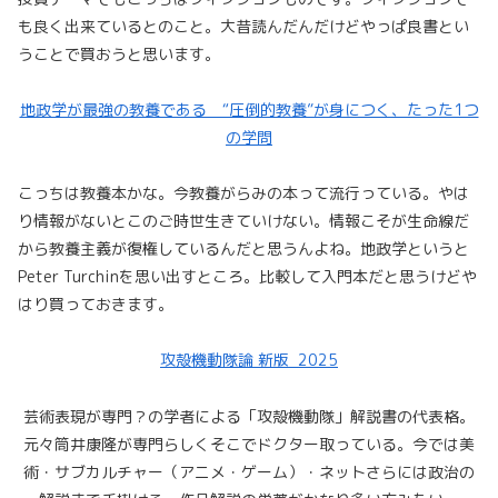
も良く出来ているとのこと。大昔読んだんだけどやっぱ良書とい
うことで買おうと思います。
地政学が最強の教養である “圧倒的教養”が身につく、たった1つ
の学問
こっちは教養本かな。今教養がらみの本って流行っている。やは
り情報がないとこのご時世生きていけない。情報こそが生命線だ
から教養主義が復権しているんだと思うんよね。地政学というと
Peter Turchinを思い出すところ。比較して入門本だと思うけどや
はり買っておきます。
攻殻機動隊論 新版_2025
芸術表現が専門？の学者による「攻殻機動隊」解説書の代表格。
元々筒井康隆が専門らしくそこでドクター取っている。今では美
術・サブカルチャー（アニメ・ゲーム）・ネットさらには政治の