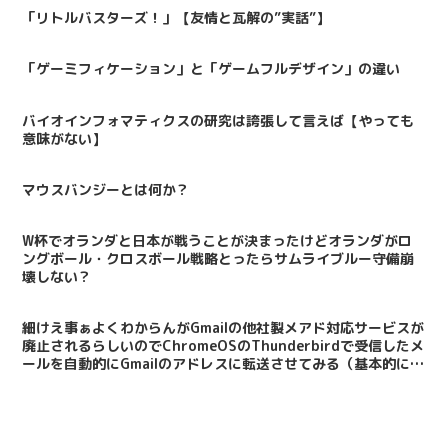
「リトルバスターズ！」【友情と瓦解の”実話”】
「ゲーミフィケーション」と「ゲームフルデザイン」の違い
バイオインフォマティクスの研究は誇張して言えば【やっても
意味がない】
マウスバンジーとは何か？
W杯でオランダと日本が戦うことが決まったけどオランダがロ
ングボール・クロスボール戦略とったらサムライブルー守備崩
壊しない？
細けえ事ぁよくわからんがGmailの他社製メアド対応サービスが
廃止されるらしいのでChromeOSのThunderbirdで受信したメ
ールを自動的にGmailのアドレスに転送させてみる（基本的に
Windowsでも同じ事が可能）