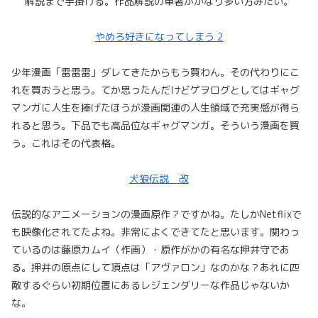
解説まで手掛ける。作品解説の単著がかなり多い方みたい。
やめろ好きになってしまう 2
少年漫画「雷雷雷」ダレてきたからもう買わん。その代わりにこ
れを買おうと思う。てか思ったんだけどゲヲログとしてはギャグ
マンガに人生を捧げたほうが漫画関連の人生領域で充実感が得ら
れると思う。下品でも高品位なギャグマンガ。そういう漫画を買
う。これはその代表格。
犬狼伝説 改
伝説的なアニメーションの漫画原作？ですかね。たしかNetflixで
も映像化されてたよね。非常によくできてたと思います。関わっ
ているのは藤原カムイ（作画）・原作がかの有名な押井守であ
る。押井の原点にして頂点は「アヴァロン」なのかな？あれに匹
敵するぐらい初期位置にあるレジェンダリーな作品じゃないか
な。