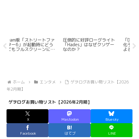
ファ
圧倒的に好評ローグライト
「Dark Deity 2」の日本語
「
どう
「Hades」はなぜクソゲー
化予定に見る日本のdevに
にな
なのか？
よるSRPG開拓の先駆性
ドウ
（※訂正有）
ホーム
エンタメ
ゲヲログお買い物リスト【2026
年2月期】
ゲヲログお買い物リスト【2026年2月期】
X
Mastodon
Bluesky
Facebook
はてブ
LINE