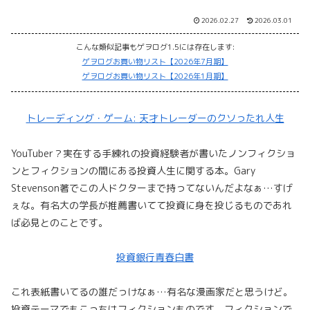
2026.02.27
2026.03.01
こんな類似記事もゲヲログ1.5には存在します:
ゲヲログお買い物リスト【2026年7月期】
ゲヲログお買い物リスト【2026年1月期】
トレーディング・ゲーム: 天才トレーダーのクソったれ人生
YouTuber？実在する手練れの投資経験者が書いたノンフィクショ
ンとフィクションの間にある投資人生に関する本。Gary
Stevenson著でこの人ドクターまで持ってないんだよなぁ…すげ
ぇな。有名大の学長が推薦書いてて投資に身を投じるものであれ
ば必見とのことです。
投資銀行青春白書
これ表紙書いてるの誰だっけなぁ…有名な漫画家だと思うけど。
投資テーマでもこっちはフィクションものです。フィクションで