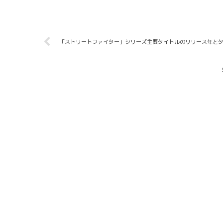
スケーターの宇野昌磨さんの話題である。そう！彼はゲーマである。ア
好きで良く知られていて「荒野行動」の熱心なファンだったり「スマブラ
ム機であ...
「ストリートファイター」シリーズ主要タイトルのリリース年と