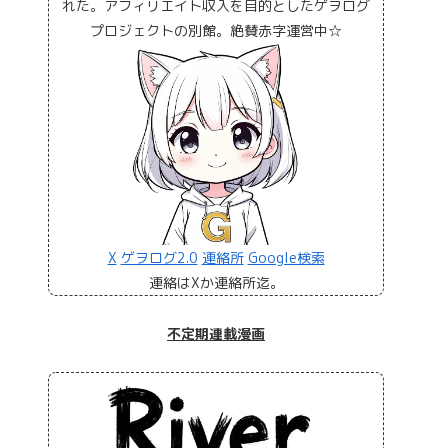
れた。アフィリエイト収入を目的としたゲヲログ
プロジェクトの別館。絶賛赤字運営中☆
X
ゲヲログ2.0
連絡所
Google検索
連絡はXか連絡所迄。
不定期連載漫画