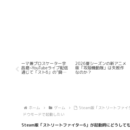
無能だっ
Steamで販売されているゲ
Steamで注目すべき「タ
ーネット
ームはセール時なぜここま
ティクスオウガ」や「フ
さこそが
で割り引かれるのか？
イアーエムブレム」に似
いるSRPGを5つ紹介する
【ゲヲログ1.5版】
ホーム
ゲーム
Steam版「ストリートファ
ドウモードで起動したい
Steam版「ストリートファイター6」が起動時にどうし