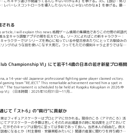
①：これキャラ選びが間違ってるんじゃないのかなぁ】を挙げる。次に【説②：努力
③：レバーレスコントローラを導入したらいいんじゃないのかなぁ】を挙げる。最後
信される
6. In this article, I will explain this news.格闘ゲーム情報の集積地でありこの分野の邦語代
参戦＆全キャラ調整アプデの報を伝えている。ソースによればこの新キャラクター：
あるキャラクターでSFシリーズを熱心に知っている中堅古参あたりにとってお馴染みの
やレスリングのような技を使いこなす大男だ。つってもただの復刻キャラ止まりではない
カプコンは（最近は）失敗しない。シリーズを知っているファンならば「アレックス
F6におけるアレックスは溜めキャラではないことが明らかになっている。なんでも
lub Championship VI」にて若干14歳の日本の若き新星プロ格闘
na, a 14-year-old Japanese professional fighting game player claimed victory.
nal gaming team “REJECT.” This remarkable achievement earned him a spot in
I.” The tournament is scheduled to be held at Ryogoku Kokugikan in 2026.中
hip VI」（日本時間：2025年10月31日～11月...
を通じて「スト6」の”興行”に貢献か
が実はフィギュアスケーターはプロとアマに分かれる。現役のころ（アマのころ）活
総じてアマスケーターの予算は苦しくそのため出場選手の時に知名度を上げておいて
とだ。だがそのキャリアは現代に至っては多彩であって良い。当然本人の自由だ。例え
解説者になるとか（村主章枝・安藤美姫みたいに）関連の産業に関わりを持ち続けコ
ことゲヲログが言ってんの」って思ったかもしれない。優秀な答えだ。だが今回はプロ