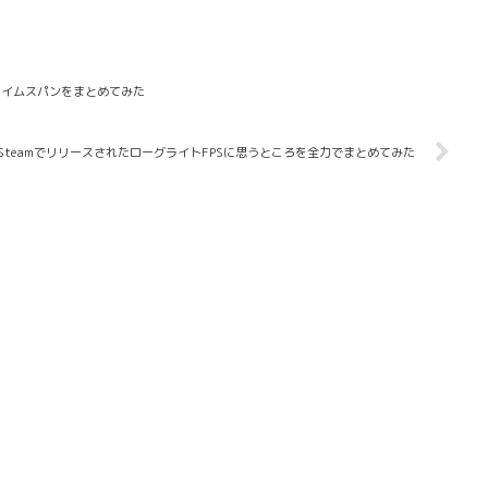
マでフィギュアスケートの大会に出てた頃から噂にはなっていたが昌磨さんはゲーム
」の熱心なファンだったりする（今さら解説するまでもないが...）。今話題のゲー
タイムスパンをまとめてみた
SteamでリリースされたローグライトFPSに思うところを全力でまとめてみた