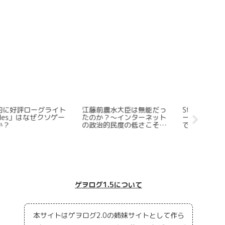
teamで注目すべき日本語
世界一わかりやすい「タコ
Steam
で遊べる高評価ギャンブル
ピーの原罪」の時系列解説
イター6
ーム5選
＆物語総括【盛大なネタバ
てもフル
レ有】
てしまう
ードで起
ゲヲログ1.5について
本サイトはゲヲログ2.0の姉妹サイトとして作ら