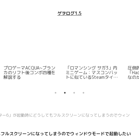
ゲヲログ1.5
ク
Steamでリリースされたロ
ゲヲログの懸念～集英社ゲ
S
ァ
ーグライトFPSに思うところ
ームズや講談社クリエイタ
て
を全力でまとめてみた
ーズラボは失敗する～
ゲ
【「地罰」はなぜダメだっ
たのか？】
イター6」が起動時にどうしてもフルスクリーンになってしまうのでウィン
てもフルスクリーンになってしまうのでウィンドウモードで起動したい