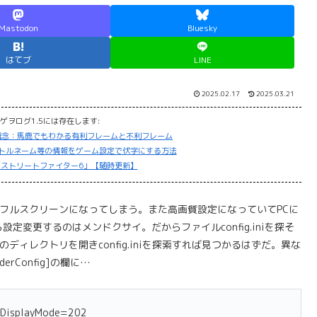
Mastodon
Bluesky
はてブ
LINE
2025.02.17
2025.03.21
ゲヲログ1.5には存在します:
概念：馬鹿でもわかる有利フレームと不利フレーム
トルネーム等の情報をゲーム設定で伏字にする方法
ストリートファイター6」【随時更新】
もフルスクリーンになってしまう。また高画質設定になっていてPCに
変更するのはメンドクサイ。だからファイルconfig.iniを探そ
ディレクトリを開きconfig.iniを探索すれば見つかるはずだ。異な
erConfig]の欄に…
nDisplayMode=202