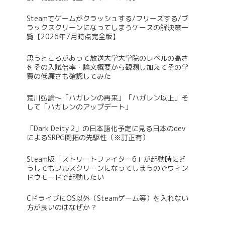
Steamでゲームがクラッシュする/フリーズする/ブ
ラックスクリーンになってしまうケースの解決策一
覧【2026年7月時点完全版】
思うところがあって放送大学大学院のレベルの高さ
をその入試倍率・論文概要から観測し加えてその学
費の低廉さも確認してみた
荒川弘論～「ハガレンの再来」「ハガレン以上」そ
して「ハガレンのアップデート」
「Dark Deity 2」の日本語化予定に見る日本のdev
によるSRPG開拓の先駆性（※訂正有）
Steam版「ストリートファイター6」が起動時にど
うしてもフルスクリーンになってしまうのでウィン
ドウモードで起動したい
CドライブにOS以外（Steamゲーム等）を入れない
方が良いのはなぜか？