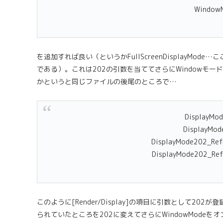
Window
を追加すれば良い（というかFullScreenDisplayMode
である）。これは202の引数を当ててさらにWindowモ
かというと同じファイルの後尾のところで…
DisplayMo
DisplayMo
DisplayMode202_Re
DisplayMode202_Re
このように[Render/Display]の項目に引数として2
られていたところを202に変えてさらにWindowMode