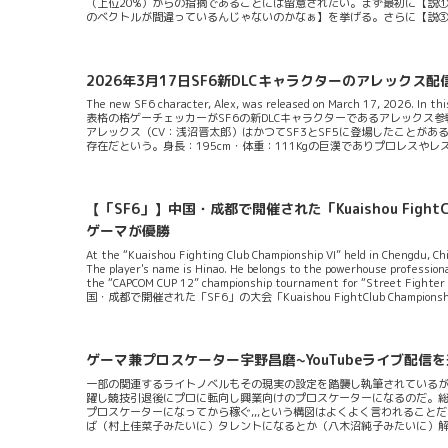
（上位20%）からの指摘であることには留意されたい。まず最初に【説
のベクトルが間違っているんじゃないのかなぁ】を挙げる。さらに【説
に思ったところ書いていて考えられた着想をまとめてみよう。
2026年3月17日SF6新DLCキャラクターのアレックス配
The new SF6 character, Alex, was released on March 17, 202
表格の格ゲーチェッカーがSF6の新DLCキャラクターであるアレックス
アレックス（CV：浅沼晋太郎）はかつてSF3とSF5に登場したことが
存在だという。身長：195cm・体重：111Kgの巨漢でありプロレス
です。もしそうだったらSF6はいともたやすくクソゲーになるだろうが
っていえば溜めキャラじゃね？」って感じた方が多いだろう。だが今作S
同チェッカーが伝えるところ...
【「SF6」】中国・成都で開催された「Kuaishou FightC
ゲーマが優勝
At the “Kuaishou Fighting Club Championship VI” held in Chengdu, Chi
The player's name is Hinao. He belongs to the powerhouse professio
the “CAPCOM CUP 12” championship tournament for “Street Fighter V
国・成都で開催された「SF6」の大会「Kuaishou FightClub Champions
ゲーマ兼プロスケーター宇野昌磨~YouTubeライブ配信
一部の関連するライトノベルもその現実の設定を踏襲し執筆されている
躍し競技引退後にプロに転向し興業向けのプロスケーターになるのだ。
プロスケーターになってから稼ぐ,,,という構図はよくよく言われるこ
ば（村上佳菜子みたいに）タレントになるとか（八木沼純子みたいに）
ーチになる・リンクの管理者になるなど...。「なんでいきなりこんな