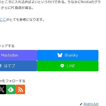
Modeのところに入れ込めばよいというわけである。ちなみにNvidiaのグラ
さらにPC負荷が減る。
ここ
がとても参考になります。
シェアする
Mastodon
Bluesky
はてブ
LINE
Junをフォローする
AyanoJun