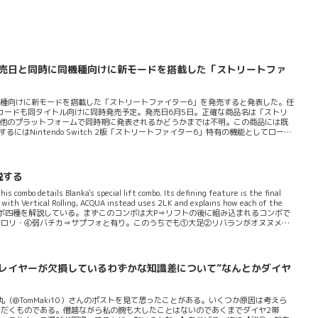
h 2の発売日と同時に同機種向けに新モードを搭載した「ストリートファ
同時に同機種向けに新モードを搭載した「ストリートファイター6」を発売すると発表した。任
iiboカードも同タイトル向けに同時発売予定。発売日6月5日。正確な商品名は「ストリ
ツ自体が他のプラットフォームで同時期に発表されるかどうかまでは不明。この商品には既
はNintendo Switch 2版「ストリートファイター6」特有の機能としてローカ
ロバトルモード（「Joy-Con 2」のジャイロ機能を使い戦うモード）・おすそわけ
ることが明らかになっている。一番いい点だと思うのは同IPの他機種版とのクロスプレイ
よう...
説する
s combo details Blanka's special lift combo. Its defining feature is the final
 with Vertical Rolling, ACQUA instead uses 2LK and explains how each of the
カのリフト後コンボ四種を解説している。まずこのコンボは大P⇒リフトの後に組み込まれるコンボで
中ロリ・④弱バチカ⇒サプフォと有り。このうちでも①大足②リバランがオヌヌメで
フォ引中Kができてサプフォ投げやサプ...
プレイヤーが欠損しているわずかな知識差について”なんとかダイヤ
丸（@TomMaki10）さんのポストを見て思ったことがある。いくつか原因は考えら
だくものである。僭越ながら私の腕も大したことはないのであくまでダイヤ2帯