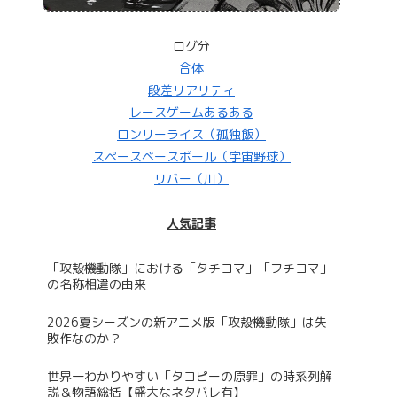
ログ分
合体
段差リアリティ
レースゲームあるある
ロンリーライス（孤独飯）
スペースベースボール（宇宙野球）
リバー（川）
人気記事
「攻殻機動隊」における「タチコマ」「フチコマ」
の名称相違の由来
2026夏シーズンの新アニメ版「攻殻機動隊」は失
敗作なのか？
世界一わかりやすい「タコピーの原罪」の時系列解
説＆物語総括【盛大なネタバレ有】