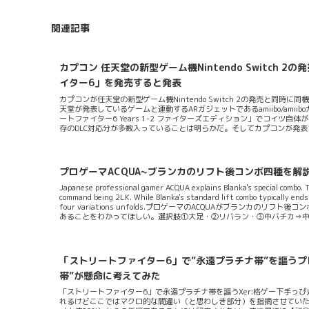
関連記事
カプコン 任天堂の新型ゲーム機Nintendo Switc
イター6」を発売すると発表
カプコンが任天堂の新型ゲーム機Nintendo Switch 2の発売と
天堂が発表しているゲームと連動するARガジェットであるamiibo/am
ートファイター6 Years 1-2 ファイターズエディション」でコイ
存のDLC対応分が多数入っていることは明らかだ。そしてカプコンが発表するに
ル通信対戦機能（読んで字のごとくローカル通信で対戦する機能）・ジャイ
プレイ（「Joy-Con 2」を分け合って使うプレイ）といった特徴があ
に全面的に対応することだろう。この機能は多くのストファンがそうである
プロゲーマACQUA~ブランカのリフト後コンボ四種を解
Japanese professional gamer ACQUA explains Blanka's special combo. Thi
command being 2LK. While Blanka's standard lift combo typically ends
four variations unfolds.プロゲーマのACQUAがブラン
あることをわかってほしい。選択肢①大足・②リバラン・③中バチカ⇒
きる択とのこと。結論から言えば①②が一番良い。まず①大足はその後サプ
「ストリートファイター6」で”永遠プラチナ帯”を謳う
帯”が懸命に考えてみた
「ストリートファイター6」で永遠プラチナ帯を謳うXer:格ゲー下手っぴ
れるけどここではマクロ的な間違い（と思わしき部分）を指摘させていた