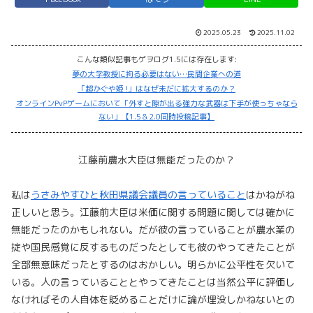
2025.05.23
2025.11.02
こんな類似記事もゲヲログ1.5には存在します:
夢の大学教授に拘る必要はない…民間企業への道
「超かぐや姫 !」はなぜ未だに拡大するのか？
オンラインPvPゲームにおいて「外すと隙が出る強力な武器は下手が使っちゃなら
ない」【1.5＆2.0同時投稿記事】
江藤前農水大臣は無能だったのか？
私は
うさみやすひと秋田県議会議員の言っていること
はかねがね
正しいと思う。江藤前大臣は米価に関する問題に関しては確かに
無能だったのかもしれない。だが彼の言っていることが農水業の
掟や国民感覚に反するものだったとしても彼のやってきたことが
全部無意味だったとするのはおかしい。明らかに公平性を欠いて
いる。人の言っていることとやってきたことは当然公平に評価し
なければその人自体を貶めることだけに論が埋没しかねないとの