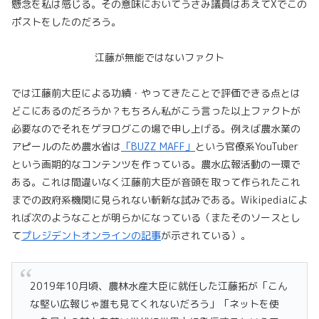
懸念を私は感じる。その意味においてうさみ議員はあえてXでこの
ポストをしたのだろう。
江藤が無能ではないファクト
では江藤前大臣による功績・やってきたことで評価できる点とは
どこにあるのだろうか？もちろん私がこう言った以上ファクトが
必要なのでそれをゲヲログこの場で申し上げる。例えば農水業の
アピールのため農水省は
「BUZZ MAFF」
という官僚系YouTuber
という画期的なコンテンツを作っている。農水広報活動の一環で
ある。これは間違いなく江藤前大臣が音頭を取って作られたこれ
までの政府系機関に見られない斬新な試みである。Wikipediaによ
れば次のようなことが明らかになっている（またそのソースとし
て
プレジデントオンラインの記事
が示されている）。
2019年10月頃、農林水産大臣に就任した江藤拓が「こん
な堅い広報じゃ誰も見てくれないだろう」「ネットを使