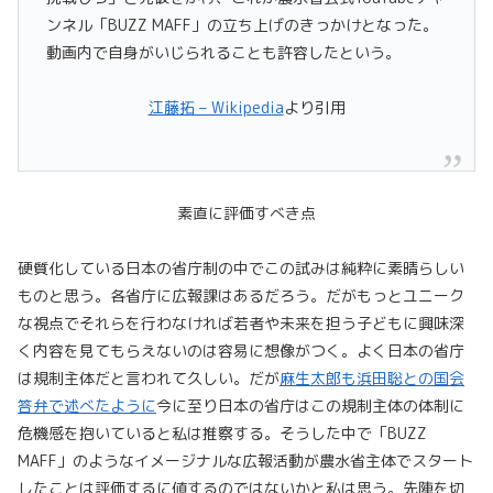
ンネル「BUZZ MAFF」の立ち上げのきっかけとなった。
動画内で自身がいじられることも許容したという。
江藤拓 – Wikipedia
より引用
素直に評価すべき点
硬質化している日本の省庁制の中でこの試みは純粋に素晴らしい
ものと思う。各省庁に広報課はあるだろう。だがもっとユニーク
な視点でそれらを行わなければ若者や未来を担う子どもに興味深
く内容を見てもらえないのは容易に想像がつく。よく日本の省庁
は規制主体だと言われて久しい。だが
麻生太郎も浜田聡との国会
答弁で述べたように
今に至り日本の省庁はこの規制主体の体制に
危機感を抱いていると私は推察する。そうした中で「BUZZ
MAFF」のようなイメージナルな広報活動が農水省主体でスタート
したことは評価するに値するのではないかと私は思う。先陣を切