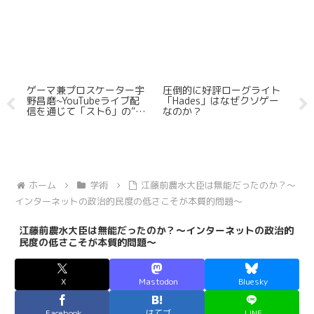
内
ゲーマ兼プロスケーター宇
圧倒的に好評ローグライト
「
ッ
野昌磨~YouTubeライブ配
「Hades」はなぜクソゲー
い
イト
信を通じて「スト6」の”興
なのか？
行”に貢献か
ホーム
学術
江藤前農水大臣は無能だったのか？～
インターネットの政治的民度の低さこそが本質的問題～
江藤前農水大臣は無能だったのか？～インターネットの政治的
民度の低さこそが本質的問題～
X
Mastodon
Bluesky
Facebook
はてブ
LINE