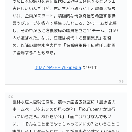
った日本の魅力を若い世代に世界中に発信するという工
夫をしたいんだけど、君たちどう思うか」と職員に持ち
かけ、企画がスタート。積極的な情報発信を希望する職
員やグループを省内で募集したところ、24チームが応募
し、その中から地方農政局の職員を含む14チーム、計69
人が選ばれた。なお、江藤は初代「名誉編集長」を務
め、以降の農林水産大臣も「名誉編集長」に就任し動画
に登場することもある。
BUZZ MAFF – Wikipedia
より引用
農林水産大臣就任直後、農林水産省広報室に「農水省の
ホームページを若いのが見るか?」「YouTuberとか流行
っているだろ。あれをやれ」「面白ければなんでもい
い」「そんなことまでやっちゃっていいの? ということに
挑戦しろ」と発破をかけ、これが農水省公式YouTubeチャ