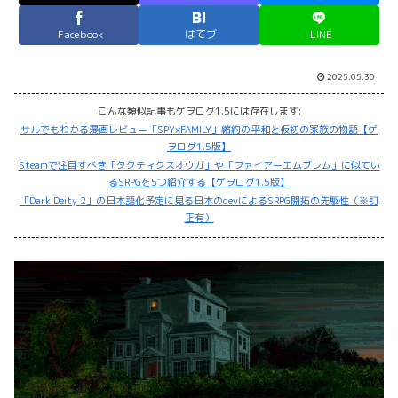
Facebook
はてブ
LINE
2025.05.30
こんな類似記事もゲヲログ1.5には存在します:
サルでもわかる漫画レビュー「SPY×FAMILY」縮約の平和と仮初の家族の物語【ゲ
ヲログ1.5版】
Steamで注目すべき「タクティクスオウガ」や「ファイアーエムブレム」に似てい
るSRPGを5つ紹介する【ゲヲログ1.5版】
「Dark Deity 2」の日本語化予定に見る日本のdevによるSRPG開拓の先駆性（※訂
正有）