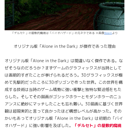
「デルセト」の屋敷的魔境は「バイオハザード」の元ネタである ※画像
Steam
より
オリジナル版「Alone in the Dark」が傑作であった理由
オリジナル版「Alone in the Dark」は間違いなく傑作である。な
ぜそうなのだろうか？まずゲームのグラフィックスが当時として
は画期的すぎたことが挙げられるだろう。3Dグラフィックスが極
めて先駆的だったころに3Dポリゴンで作った世界。この世界を構
成する技術は当時のゲーム情勢に強い衝撃と独特な緊迫感をもた
らした。そしてその描画がゴシックホラーとモダンホラーのニュ
アンスに絶妙にマッチしたことも忘れ難い。3D描画に基づく世界
観は超現実的と言って良かったほど構想レベルが高かった。その
かいもあってオリジナル版「Alone in the Dark」は初期の「バイ
オハザード」に強い影響を及ぼした。
「デルセト」の屋敷的魔境