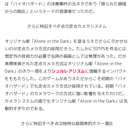
は「バイオハザード」の洋館事件の元ネタであり「限られた領域
からの脱出」というテーマの首謀者だったのだ。
さらに特記すべき点①定点カメラシステム
オリジナル版「Alone in the Dark」を語るうえでさらに欠かせな
いのが定点カメラ方式の採用だろう。たしかに3DTPSを作るには
想定外の技術力が必要で当時の描画としては無理があった。だが
実際実装された定点カメラ方式はオリジナル版「Alone in the
Dark」のホラー感をより
シュルレアリスム
に増幅するインパクト
をももたらした。このゲームがありえただからこそ初期の「バイ
オハザード」でも定点カメラ方式が採用されている。初期「バイ
オハザード」のカメラワークの方式に強い影響を与えたわけだ。
カメラシステムの面でもオリジナル版「Alone in the Dark」は先
駆的すぎたのである。
さらに特記すべき点②独特な超現実的ホラー演出