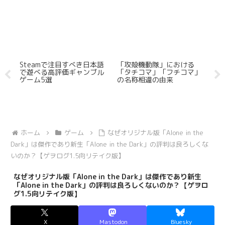
けな
Steamで注目すべき日本語
「攻殻機動隊」における
圧
で遊べる高評価ギャンブル
「タチコマ」「フチコマ」
「
ゲーム5選
の名称相違の由来
な
ホーム
ゲーム
なぜオリジナル版「Alone in the
Dark」は傑作であり新生「Alone in the Dark」の評判は良ろしくな
いのか？【ゲヲログ1.5向リテイク版】
なぜオリジナル版「Alone in the Dark」は傑作であり新生
「Alone in the Dark」の評判は良ろしくないのか？【ゲヲロ
グ1.5向リテイク版】
X
Mastodon
Bluesky