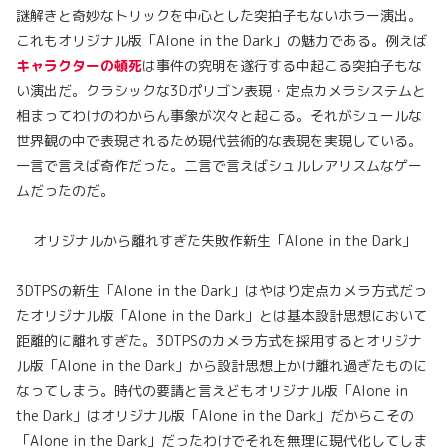
謎解きと奇妙なトリックを中心とした突拍子もないホラー演出。
これもオリジナル版「Alone in the Dark」の魅力である。例えば
キャラクターの頓死
は事件の究明を遂行する中起こる突拍子もな
い演出だ。クラシックな3Dポリゴン表現・定点カメラシステムと
相まってわけのわからん事象が次々と起こる。それがシュールな
世界観の中で表現されるため現代芸術的な表現を実現している。
一言で言えば奇作だった。二言で言えばシュルレアリスムなゲー
ムだったのだ。
オリジナルから離れすぎた失敗作新生「Alone in the Dark」
3DTPSの新生「Alone in the Dark」はやはり定点カメラ方式だっ
たオリジナル版「Alone in the Dark」とは基本設計思想において
距離的に離れすぎた。3DTPSのカメラ方式を採用するとオリジナ
ル版「Alone in the Dark」から設計思想上かけ離れ過ぎたものに
なってしまう。時代の要請と言えどもオリジナル版「Alone in
the Dark」はオリジナル版「Alone in the Dark」だからこその
「Alone in the Dark」だったわけでそれを無理に現代化してしま