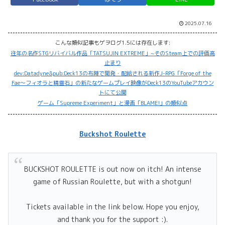
2025.07.16
こんな類似記事もゲヲログ1.5には存在します:
往年の名作STGリバイバル作品「TATSUJIN EXTREME」~そのSteam上での評価高
止まり
dev:Datadyne&pub:Deck13の布陣で開発・配給される新作J-RPG「Forge of the
Fae〜フィオラと精霊石」の新たなゲームプレイ映像がDeck13のYouTubeアカウン
トにて公開
ゲーム「Supreme Experiment」と漫画「BLAME!」の類似点
Buckshot Roulette
BUCKSHOT ROULETTE is out now on itch! An intense
game of Russian Roulette, but with a shotgun!
Tickets available in the link below. Hope you enjoy,
and thank you for the support :).