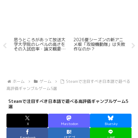
るゲ
思うところがあって放送大
2026夏シーズンの新アニ
ゲ
ま
学大学院のレベルの高さを
メ版「攻殻機動隊」は失敗
ー
その入試倍率・論文概要か
作なのか？
ー
ら観測し加えてその学費の
【
低廉さも確認してみた
た
ホーム
ゲーム
Steamで注目すべき日本語で遊べる
高評価ギャンブルゲーム5選
Steamで注目すべき日本語で遊べる高評価ギャンブルゲーム5
選
X
Mastodon
Bluesky
Facebook
はてブ
LINE