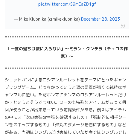
pic.twitter.com/S9mEaZD1gf
— Mike Klubnika (@mikeklubnika)
December 28, 2023
「一度の過ちは数に入らない」～ミラン・クンデラ（チェコの作
家）～
ショットガンによるロシアンルーレットをテーマにとったギャン
ブリングゲーム。どっちかっていうと運の要素が強くて純粋なギ
ャンブルに近い。ただホンマにホンマのロシアンルーレットだけ
か？というとそうでもない。つーのも特殊なアイテムがあって何
回か使うことが出来るっていう前提条件がある。例えばアイテム
の中には「次の実弾or空弾を確認するもの」「強制的に相手ター
ンをスキップするもの」「弾丸のダメージを倍にするもの」など
がある。当初はシングルだけ実装していたが今ではシングルでも