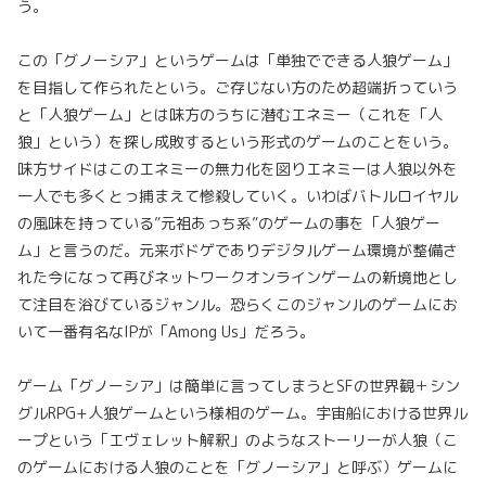
う。
この「グノーシア」というゲームは「単独でできる人狼ゲーム」
を目指して作られたという。ご存じない方のため超端折っていう
と「人狼ゲーム」とは味方のうちに潜むエネミー（これを「人
狼」という）を探し成敗するという形式のゲームのことをいう。
味方サイドはこのエネミーの無力化を図りエネミーは人狼以外を
一人でも多くとっ捕まえて惨殺していく。いわばバトルロイヤル
の風味を持っている”元祖あっち系”のゲームの事を「人狼ゲー
ム」と言うのだ。元来ボドゲでありデジタルゲーム環境が整備さ
れた今になって再びネットワークオンラインゲームの新境地とし
て注目を浴びているジャンル。恐らくこのジャンルのゲームにお
いて一番有名なIPが「Among Us」だろう。
ゲーム「グノーシア」は簡単に言ってしまうとSFの世界観＋シン
グルRPG+人狼ゲームという様相のゲーム。宇宙船における世界ル
ープという「エヴェレット解釈」のようなストーリーが人狼（こ
のゲームにおける人狼のことを「グノーシア」と呼ぶ）ゲームに