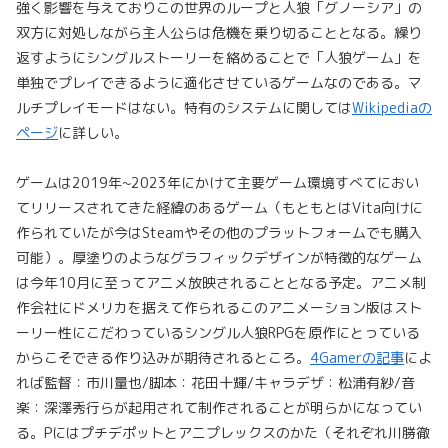
強く影響を与えておりこの世界のループと人狼「グノーシア」の
双方に対処しながら主人公らは危機を乗り切ることとなる。繰り
返すようにシングルストーリーを絡めることで「人狼ゲーム」を
単独でプレイできるように適化させているゲームなのである。マ
ルチプレイモードはない。特有のシステムに関しては
Wikipediaの
ページ
に詳しい。
ゲームは2019年~2023年にかけて主要ゲーム環境すべてにおい
てリリースされてきた経緯のあるゲーム（もともとはVita向けに
作られていたが今はSteamやその他のプラットフォームでも購入
可能）。厚塗りのようなグラフィックデザインが特徴的なゲーム
は今年10月に至ってアニメ放映されることとなる予定。アニメ制
作会社にドメリカを据えて作られるこのアニメーション版はスト
ーリー性にこだわっているシングル人狼RPGを原作にとっている
からこそできる作り込みが期待されるところ。
4Gamerの記事
によ
れば監督：市川量也/脚本：花田十輝/キャラデザ：松浦有紗/音
楽：深澤秀行らが起用されて制作されることが明らかになってい
る。Pにはプチデポットとアニプレックスのかた（それぞれ川勝徹