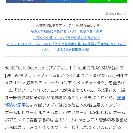
2025.03.17
こんな類似記事もゲヲログ1.5には存在します:
夢の大学教授に拘る必要はない…民間企業への道
「超かぐや姫 !」はなぜ未だに拡大するのか？
オンラインPvPゲームにおいて「外すと隙が出る強力な武器は下手が使っちゃなら
ない」【1.5＆2.0同時投稿記事】
devにPetit Depotto（プチデポット）/pubにPLAYISMが就いて
[注：配信プラットフォームによってpubは若干変化がある]制作さ
れた「SF人狼系シミュレーションアドベンチャーRPG」を謳うゲ
ーム「グノーシア」のアニメ化が決まっている。IPの凄さの一端
は一般経済誌にその評が掲載されることからもよくわかる。
東洋
経済の記事
によればプチデポはたった四人の名古屋のインディー
ゲーム制作サークルだそうだ。小さいサークルが制作したゲーム
がアニメIPに変容するのは当のゲームdevとして大層夢のある話だ
と私は思う。きっと多くのゲーマーもそう思っていることだろ