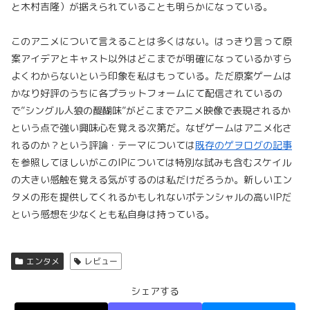
と木村吉隆）が据えられていることも明らかになっている。
このアニメについて言えることは多くはない。はっきり言って原
案アイデアとキャスト以外はどこまでが明確になっているかすら
よくわからないという印象を私はもっている。ただ原案ゲームは
かなり好評のうちに各プラットフォームにて配信されているの
で”シングル人狼の醍醐味”がどこまでアニメ映像で表現されるか
という点で強い興味心を覚える次第だ。なぜゲームはアニメ化さ
れるのか？という評論・テーマについては
既存のゲヲログの記事
を参照してほしいがこのIPについては特別な試みも含むスケイル
の大きい感触を覚える気がするのは私だけだろうか。新しいエン
タメの形を提供してくれるかもしれないポテンシャルの高いIPだ
という感想を少なくとも私自身は持っている。
エンタメ
レビュー
シェアする