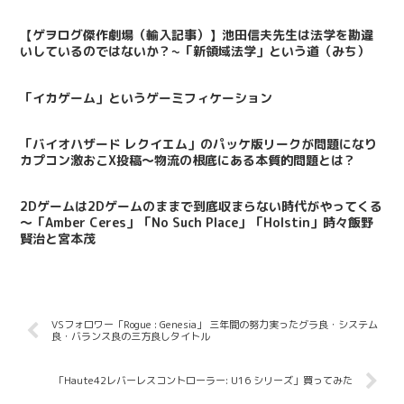
【ゲヲログ傑作劇場（輸入記事）】池田信夫先生は法学を勘違
いしているのではないか？~「新領域法学」という道（みち）
「イカゲーム」というゲーミフィケーション
「バイオハザード レクイエム」のパッケ版リークが問題になり
カプコン激おこX投稿～物流の根底にある本質的問題とは？
2Dゲームは2Dゲームのままで到底収まらない時代がやってくる
～「Amber Ceres」「No Such Place」「Holstin」時々飯野
賢治と宮本茂
VSフォロワー「Rogue : Genesia」 三年間の努力実ったグラ良・システム
良・バランス良の三方良しタイトル
「Haute42レバーレスコントローラー: U16 シリーズ」買ってみた