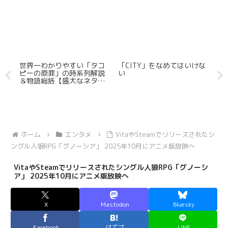
内
世界一わかりやすい「タコ
「CITY」をなめてはいけな
S
ッ
ピーの原罪」の時系列解説
い
イ
イト
＆物語総括【盛大なネタバ
し
レ有】
っ
モ
ホーム
エンタメ
VitaやSteamでリリースされたシ
ングル人狼RPG「グノーシア」 2025年10月にアニメ版放映へ
VitaやSteamでリリースされたシングル人狼RPG「グノーシ
ア」 2025年10月にアニメ版放映へ
X
Mastodon
Bluesky
Facebook
はてブ
LINE