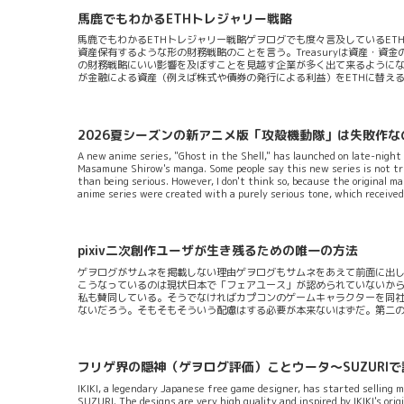
馬鹿でもわかるETHトレジャリー戦略
馬鹿でもわかるETHトレジャリー戦略ゲヲログでも度々言及しているET
資産保有するような形の財務戦略のことを言う。Treasuryは資産・資
の財務戦略にいい影響を及ぼすことを見越す企業が多く出て来るようにな
が金融による資産（例えば株式や債券の発行による利益）をETHに替える
戦略と基本的な構図は全く同じである。ETHによるステーキングについ
な形で自己増殖させることができるのだ。ステーキングとは当該暗号資産
る仕組みのこと。大量のETHを保有してステーキングによる報酬で複利を
2026夏シーズンの新アニメ版「攻殻機動隊」は失敗作な
A new anime series, "Ghost in the Shell," has launched on late-night
Masamune Shirow's manga. Some people say this new series is not tr
than being serious. However, I don't think so, because the original 
anime series were created with a purely serious tone, which received 
pixiv二次創作ユーザが生き残るための唯一の方法
ゲヲログがサムネを掲載しない理由ゲヲログもサムネをあえて前面に出
こうなっているのは現状日本で「フェアユース」が認められていないか
私も賛同している。そうでなければカプコンのゲームキャラクターを同
ないだろう。そもそもそういう配慮はする必要が本来ないはずだ。第二
の潮流である。誰かが描いた作品を独自の解釈で描きなおしてネットに
ばそもそも創作は広範に認められない。著作権を堅牢に守るのは時代に
は規制緩和するほうが全体の経済的なパイは大きくなる。規制でがんじ
必死になるので抵抗勢...
フリゲ界の隠神（ゲヲログ評価）ことウータ～SUZURI
IKIKI, a legendary Japanese free game designer, has started selling 
SUZURI. The designs are very high quality and inspired by IKIKI's or