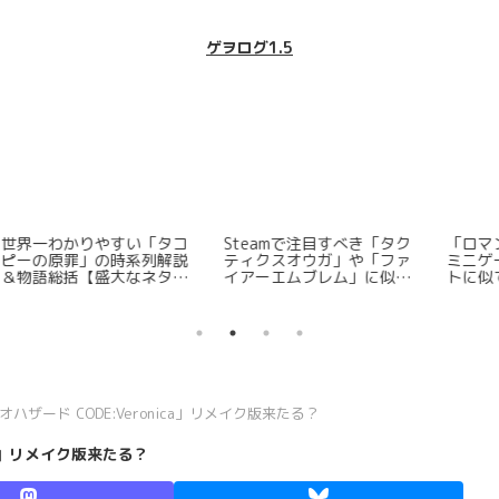
ゲヲログ1.5
コ
Steamで注目すべき「タク
「ロマンシング サガ3」内
「
説
ティクスオウガ」や「ファ
ミニゲーム：マスコンバッ
化
バ
イアーエムブレム」に似て
トに似ているSteamタイト
る
いるSRPGを5つ紹介する
ルを三つだけ紹介する
【ゲヲログ1.5版】
ハザード CODE:Veronica」リメイク版来たる？
ca」リメイク版来たる？