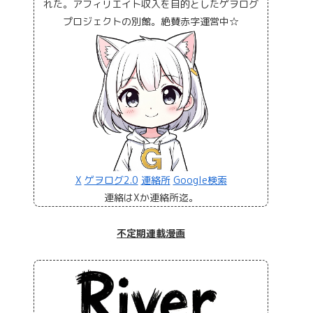
れた。アフィリエイト収入を目的としたゲヲログ
プロジェクトの別館。絶賛赤字運営中☆
X
ゲヲログ2.0
連絡所
Google検索
連絡はXか連絡所迄。
不定期連載漫画