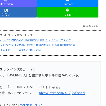
Mastodon
Bluesky
はてブ
LINE
2026.03.08
ゲヲログ1.5には存在します:
ム」までの歴代作品の出荷本数と利益をグラフでまとめてみた
題になりカプコン激おこX投稿～物流の根底にある本質的問題とは？
エム」のテーマは”静”と”動”になる
カ リメイク伏線か！？】
、『AVERNICO』と書かれたボトルが置かれている。
ると、『VERONICA（ベロニカ）』になる。
完全一致のアナグラム。…
pic.twitter.com/41QAvKhndN
_Hunk_san)
March 6, 2026