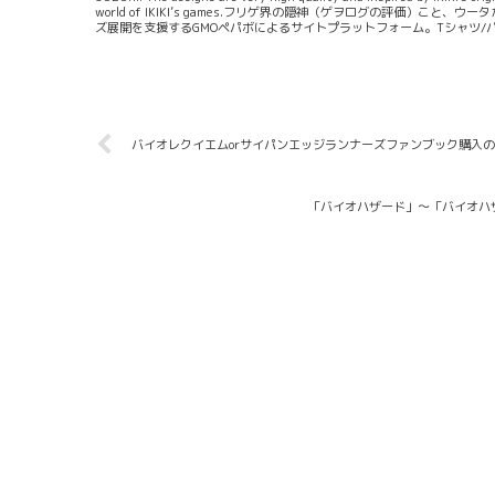
world of IKIKI’s games.フリゲ界の隠神（ゲヲログの評価）こと
ズ展開を支援するGMOペパボによるサイトプラットフォーム。Tシャツ/
GMOインターネットグループ傘下の同GMOペパボ社が運営するサイトプラ
バイオレクイエムorサイパンエッジランナーズファンブック購入
「バイオハザード」～「バイオハ