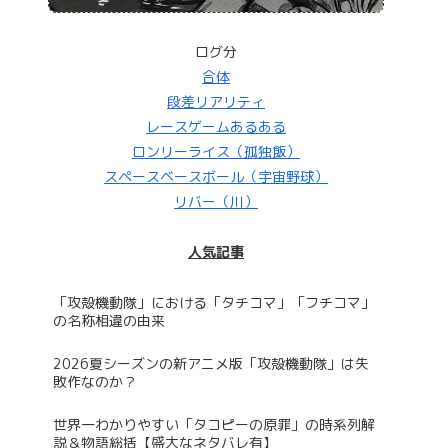
ログ分
合体
段差リアリティ
レースゲームあるある
ロンリーライス（孤独飯）
スペースベースボール（宇宙野球）
リバー（川）
人気記事
「攻殻機動隊」における「タチコマ」「フチコマ」
の名称相違の由来
2026夏シーズンの新アニメ版「攻殻機動隊」は失
敗作なのか？
世界一わかりやすい「タコピーの原罪」の時系列解
説＆物語総括【盛大なネタバレ有】