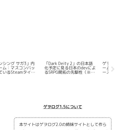
Dark Deity 2」の日本語
ゲヲログの懸念～集英社ゲ
Steam
予定に見る日本のdevによ
ームズや講談社クリエイタ
ームはセ
SRPG開拓の先駆性（※訂
ーズラボは失敗する～
で割り引
正有）
【「地罰」はなぜダメだっ
たのか？】
ゲヲログ1.5について
本サイトはゲヲログ2.0の姉妹サイトとして作ら