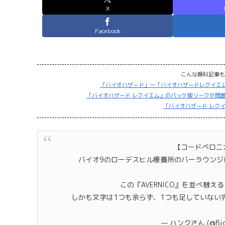
X
Facebook
こんな類似記事も
「バイオハザード」～「バイオハザードレクイエ
「バイオハザード レクイエム」のパッケ版リークが問
「バイオハザード レクイ
【コードベロニ
バイオ9のローデスヒル療養所のバーラウンジに
この『AVERNICO』を並べ替え
しかも文字は1つも余らず、1つも足していない
— ハンクさん (@Bio