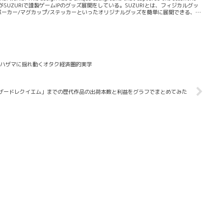
、ウータがSUZURIで謹製ゲームIPのグッズ展開をしている。SUZURIとは、フィジカルグッ
パーカー/マグカップ/ステッカーといったオリジナルグッズを簡単に展開できる、
ットフォームだ。ウータが運営する生...
のハザマに揺れ動くオタク経済圏的実学
ザードレクイエム」までの歴代作品の出荷本数と利益をグラフでまとめてみた