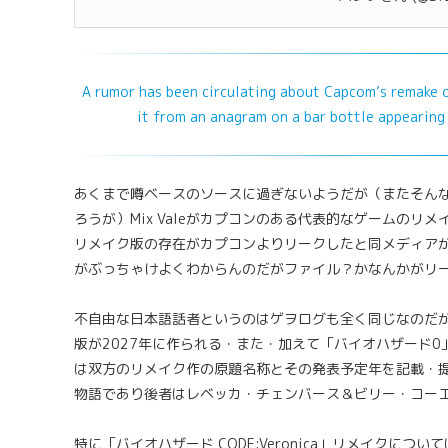
A rumor has been circulating about Capcom’s remake of
it from an anagram on a bar bottle appearing 
あくまで噂ベースのソースに過ぎないようだが（またそん
ろうが）Mix Valeがカプコンのある代表的なゲームのリ
リメイク版の存在がカプコンよりリークしたと同メディア
がぶっちゃけよくわからんのだがファイル？かなんかがリ
不自由な日本語話者というのはゲヲログも全く同じなのだが…結
版が2027年に作られる・また・加えて「バイオハザード0
は双方のリメイク作の原題名称とその発表予定年を記載・
物語であり後者はレベッカ・チェンバース＆ビリー・コー
特に「バイオハザード CODE:Veronica」リメイクにつ