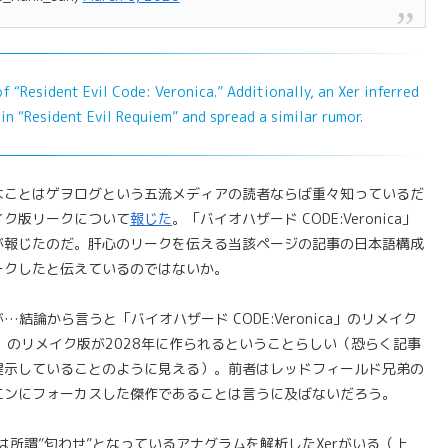
 “Resident Evil Code: Veronica.” Additionally, an Xer inferred
in “Resident Evil Requiem” and spread a similar rumor.
なことはゲヲログという五流メディアの読者ならば重々知っているだ
メイク版リークについて
報じた
。「バイオハザード CODE:Veronica」
が報じたのだ。肝心のリークを伝える当該ページの記事の日本語構成
ークしたと伝えているのではないか。
論から言うと「バイオハザード CODE:Veronica」のリメイク
」のリメイク版が2028年に作られるということらしい（恐らく記事
提示していることのように見える）。前者はレッドフィールド兄弟の
エンにフォーカスした傑作であることは言うに及ばないだろう。
いては所謂”匂わせ”となっているアナグラムを解析したXerがいる（上