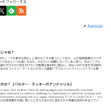
Junをフォローする
AyanoJun
んじゃね？
やれ」「でも数字は残せ」と言われてその通りにしてきた。+αで経営提案のパワポ
づつ出せというお達しも出た。かなりいい経験になっていると思う。今はトリプル
崩れがちなので気を付けたいが勤務は基本的に面白い。月払いのPC代金を先月納め
寄るのはファミリーマートなんだがこの謹製アプリのファミペイというアプリは素晴
功例だと思う。交絡している様々な要素を紐解いていく感じでワクワクさせられる。
積拡大したような気分で楽しめるようになった。そこでファミリーマート初心者の私
べてみた。バーコード決済公共料金等支払いポイント還元カード決済連携クーポン配
るのか？【パルマ―・ラッキーのアンドゥリル】
in wars, but to deter them by making aggression economically irrational
ch represents a realistic challenge to traditional U.S. defense strategy and
dustrial ecosystems, including the U.S.–Japan relationship.アンドゥリルのパルマ―・ラッ
れは台湾有事を中国に思いとどまらせるために設計された明確な目的のあるミサイル