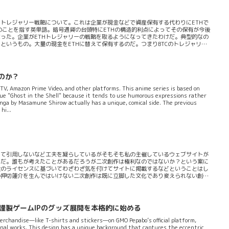
Hトレジャリー戦略について。これは企業が現金などで資産保有する代わりにETHで
金のことを指す英単語。暗号通貨の台頭特にETHの構造的利点によってその保有が今後
った。企業がETHトレジャリーの戦略を取るようになってきたわけだ。典型的なの
というもの。大量の現金をETHに替えて保有するのだ。つまりBTCのトレジャリー
てまたETHは他の一般的な暗号通貨と違いステーキングが行える。いわば複利のよう
（ETH）を保有してブロックチェーンネットワークに参画することで報酬を得られ
狙うというわけだ。このきっかけとなっているのがプルーフ・オブ・...
のか？
 TV, Amazon Prime Video, and other platforms. This anime series is based on
ue "Ghost in the Shell" because it tends to use humorous expressions rather
manga by Masamune Shirow actually has a unique, comical side. The previous
hi...
して引用しないなど工夫を凝らしているがそもそも私の主催しているウェブサイトが
らだ。誰もが考えたことがあるだろうが二次創作は権利なのではないか？という案に
社のライセンスに基づいてわざわざ気を付けてサイトに掲載するなどということはし
の押切蓮介を生んではいけない二次創作は既に立脚した文化であり変えられない創作
公開できないというのは明らかにオカシイ。コスプレするだけで著作権に障るのなら
そぐわない常識外れなコトなのだ。これは資本主義の流れにも則っている。経済的に
がらめにすると自由な創作や自由な経済活動が出来なくなり既存の権利を守ることに
で謹製ゲームIPのグッズ展開を本格的に始める
merchandise—like T-shirts and stickers—on GMO Pepabo’s official platform,
iginal works. This design has a unique background that captures the eccentric