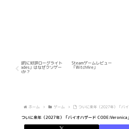
グライト
Steamゲームレビュー
世界一わかりやすい「タ
ぜクソゲー
「Witchfire」
ピーの原罪」の時系列解
＆物語総括【盛大なネタ
レ有】
ホーム
ゲーム
ついに来年（2027年）「バイオ
ついに来年（2027年）「バイオハザード CODE:Veroni