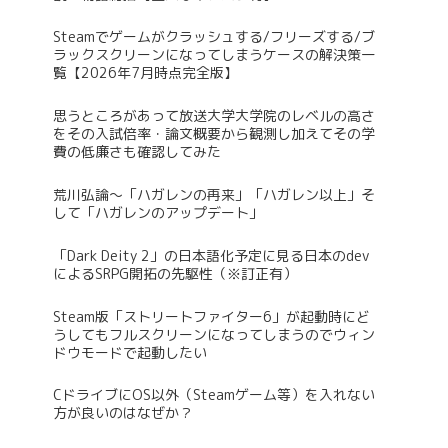
Steamでゲームがクラッシュする/フリーズする/ブ
ラックスクリーンになってしまうケースの解決策一
覧【2026年7月時点完全版】
思うところがあって放送大学大学院のレベルの高さ
をその入試倍率・論文概要から観測し加えてその学
費の低廉さも確認してみた
荒川弘論～「ハガレンの再来」「ハガレン以上」そ
して「ハガレンのアップデート」
「Dark Deity 2」の日本語化予定に見る日本のdev
によるSRPG開拓の先駆性（※訂正有）
Steam版「ストリートファイター6」が起動時にど
うしてもフルスクリーンになってしまうのでウィン
ドウモードで起動したい
CドライブにOS以外（Steamゲーム等）を入れない
方が良いのはなぜか？