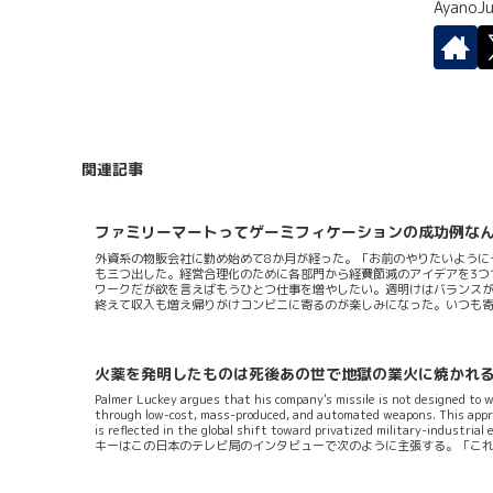
Ayano
関連記事
ファミリーマートってゲーミフィケーションの成功例な
外資系の物販会社に勤め始めて8か月が経った。「お前のやりたいように
も三つ出した。経営合理化のために各部門から経費節減のアイデアを3つ
ワークだが欲を言えばもうひとつ仕事を増やしたい。週明けはバランスが
終えて収入も増え帰りがけコンビニに寄るのが楽しみになった。いつも
らしい出来だと思う。タイトルにもつけたがゲーミフィケーションの成
おかげでコンビニ探求が（もちろんそんなことはあり得ないが）店舗面
が「ファミペイってどんなことができるアプリ？」っていうことから調
布BOPIS電子...
火薬を発明したものは死後あの世で地獄の業火に焼かれ
Palmer Luckey argues that his company's missile is not designed to w
through low-cost, mass-produced, and automated weapons. This approa
is reflected in the global shift toward privatized military-in
キーはこの日本のテレビ局のインタビューで次のように主張する。「こ
だ」「このミサイルは自...