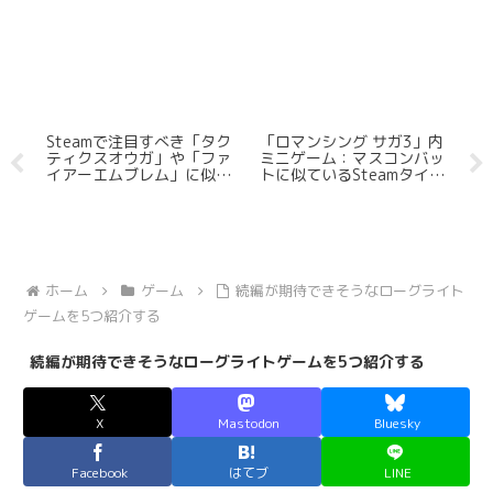
ン
Steamで注目すべき「タク
「ロマンシング サガ3」内
S
を
ティクスオウガ」や「ファ
ミニゲーム：マスコンバッ
で
イアーエムブレム」に似て
トに似ているSteamタイト
ゲ
いるSRPGを5つ紹介する
ルを三つだけ紹介する
【ゲヲログ1.5版】
ホーム
ゲーム
続編が期待できそうなローグライト
ゲームを5つ紹介する
続編が期待できそうなローグライトゲームを5つ紹介する
X
Mastodon
Bluesky
Facebook
はてブ
LINE