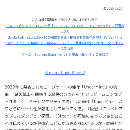
2025.01.22
こんな類似記事もゲヲログ1.5には存在します:
往年の名作STGリバイバル作品「TATSUJIN EXTREME」~そのSteam上での評価高
止まり
dev:Datadyne&pub:Deck13の布陣で開発・配給される新作J-RPG「Forge of the
Fae〜フィオラと精霊石」の新たなゲームプレイ映像がDeck13のYouTubeアカウン
トにて公開
ゲーム「Supreme Experiment」と漫画「BLAME!」の類似点
Steam：UnderMine 2
2020年に発表されたローグライトの佳作「UnderMine」の続
編。”謎の鉱山を探検する農民のおっさん”というゲームコンセプ
トは同じくして十分クオリティの高かった前作「UnderMine」よ
りさらにゲーム性が強化されて帰ってくる。「段違いにレベルア
ップしたダンジョン探索」（Steam）が可能になっていると公式
筋は伝えているが具体的にどこが改善点なのだろうか？続編とな