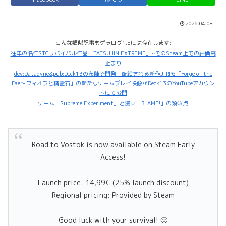
2026.04.08
こんな類似記事もゲヲログ1.5には存在します:
往年の名作STGリバイバル作品「TATSUJIN EXTREME」~そのSteam上での評価高
止まり
dev:Datadyne&pub:Deck13の布陣で開発・配給される新作J-RPG「Forge of the
Fae〜フィオラと精霊石」の新たなゲームプレイ映像がDeck13のYouTubeアカウン
トにて公開
ゲーム「Supreme Experiment」と漫画「BLAME!」の類似点
Road to Vostok is now available on Steam Early
Access!
Launch price: 14,99€ (25% launch discount)
Regional pricing: Provided by Steam
Good luck with your survival! 🙂