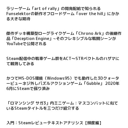
ラリーゲーム「art of rally」の開発配給で知られる
Funselektorの新作オフロードゲーム「over the hill」にかか
る大きな期待
傑作デッキ構築型ローグライクゲーム「Chrono Ark」の後継作
品「Deception Engine」~そのフレキシブルな戦闘シーンが
YouTubeで公開される
Steam配信中の戦車ゲーム群をACT～STRベクトルのハザマに
て観測してみる
かつてMS-DOS環境（Windows95）でも動作した3Dクォータ
ービューネジ外しパズルアクションゲーム「Gubble」 2020年
6月にSteamで蘇り済み
「ロマンシング サガ3」内ミニゲーム：マスコンバットに似て
いるSteamタイトルを三つだけ紹介する
入門：Steamレビューテキストアナリシス【頻度編】