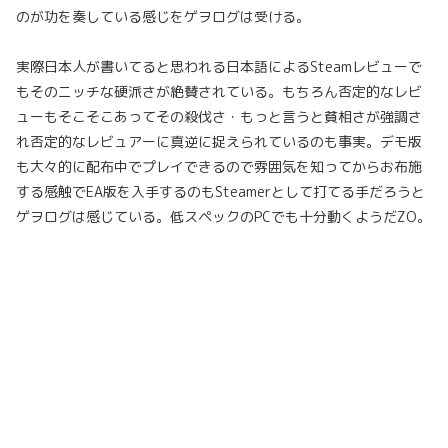
のが功を奏している感じをゲヲログは受ける。
実際日本人が書いてると思われる日本語によるSteamレビューで
もそのニッチな硬派さが絶賛されている。もちろん否定的なレビ
ューもそこそこあってその殺伐さ・もっと言うと貧相さが強調さ
れ否定的なレビュアーに真逆に捉えられているのも事実。デモ版
も大々的に配布中でプレイできるので雰囲気を知ってからお布施
する感触でEA版を入手するのもSteamerとして打てる手だろうと
ゲヲログは感じている。低スペックのPCでも十分動くようだZO。