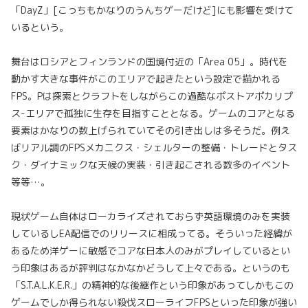
「DayZ」[こっちもかなりのうんちゲーだけど]にも影響を受けて
いるという。
舞台はロシアとフィンランドの国境付近の「Area 05」。時代を
動かす大きな事件がこのエリアで起きたという設定で描かれる
FPS。Pは探索とクラフトをしながらこの過酷なポストアポカリプ
ス-エリアで孤独に生存を目指すこととなる。ゲームのコアとなる
要素はかなりの数上げられていてその引き出しは多そうだ。例え
ばリアル調のFPSメカニクス・シェルターの整備・トレードとタス
ク・ダイナミックな天候の実装・引き起こされる数多のイベント
等等…。
現状ゲーム自体はローカライズされておらず英語環境のみを実装
しているしEA配信でのリリースに相成ってる。そういった経緯が
あるため洋ゲーに敏感でコアな日本人のみがプレイしているとい
う印象はあるが評判はなかなかどうして上々である。というのも
「S.T.A.L.K.E.R.」の精神的な後継作という印象があってしかもこの
ゲームでしか得られない殺伐スローライフFPSといった印象が強い