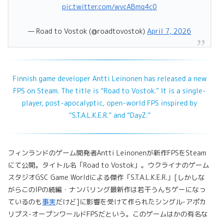
pic.twitter.com/wvcABmq4c0
— Road to Vostok (@roadtovostok)
April 7, 2026
Finnish game developer Antti Leinonen has released a new
FPS on Steam. The title is “Road to Vostok.” It is a single-
player, post-apocalyptic, open-world FPS inspired by
“S.T.A.L.K.E.R.” and “DayZ.”
フィンランドのゲーム開発者Antti Leinonenが新作FPSをSteam
にて公開。タイトル名「Road to Vostok」。ウクライナのゲーム
スタジオGSC Game Worldによる傑作「S.T.A.L.K.E.R.」[しかしな
がらこのIPの続編・ナンバリング最新作は若干うんちゲーになっ
ているのも
事実
だけど]に影響を受けて作られたシングル-アポカ
リプス-オープンワールドFPSだという。このゲームはかの有名な