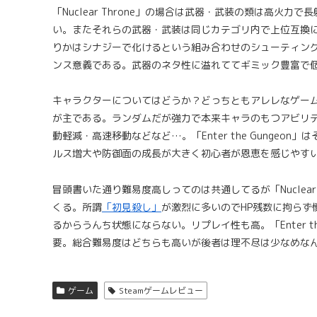
「Nuclear Throne」の場合は武器・武装の類は高
い。またそれらの武器・武装は同じカテゴリ内で上位互換
りかはシナジーで化けるという組み合わせのシューティングに置き
ンス意義である。武器のネタ性に溢れててギミック豊富で
キャラクターについてはどうか？どっちともアレレなゲームだけど「
が主である。ランダムだが強力で本来キャラのもつアビリ
動軽減・高速移動などなど…。「Enter the Gunge
ルス増大や防御面の成長が大きく初心者が恩恵を感じやす
冒頭書いた通り難易度高しってのは共通してるが「Nuclea
くる。所謂
「初見殺し」
が激烈に多いのでHP残数に拘ら
るからうんち状態にならない。リプレイ性も高。「Enter t
要。総合難易度はどちらも高いが後者は理不尽は少なめな
ゲーム
Steamゲームレビュー