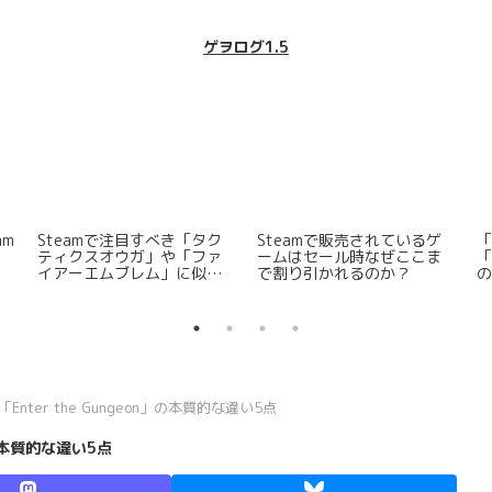
ゲヲログ1.5
ロ
Steamで注目すべき日本語
プロゲーマACQUA~ブラン
ろ
で遊べる高評価ギャンブル
カのリフト後コンボ四種を
ゲーム5選
解説する
と「Enter the Gungeon」の本質的な違い5点
n」の本質的な違い5点