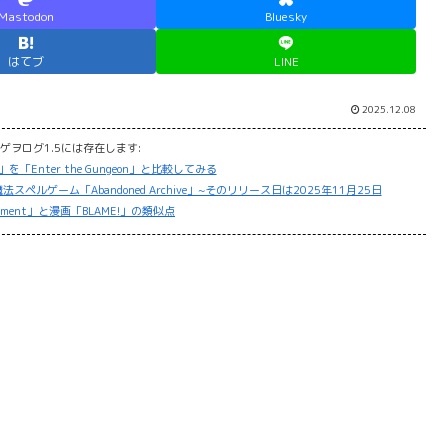
Mastodon
Bluesky
はてブ
LINE
2025.12.08
ゲヲログ1.5には存在します:
2」を「Enter the Gungeon」と比較してみる
プルな魔法スペルゲーム「Abandoned Archive」~そのリリース日は2025年11月25日
eriment」と漫画「BLAME!」の類似点