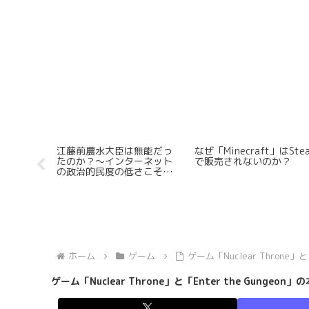
グライト
「CITY」をなめてはいけな
Steamでリリースされた
ぜクソゲー
い
ーグライトFPSに思うとこ
を全力でまとめてみた
ホーム
ゲーム
ゲーム「Nuclear Throne」
ゲーム「Nuclear Throne」と「Enter the Gungeo