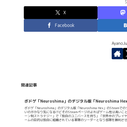
X
Facebook
Ayano
関連記事
ボドゲ「Neuroshima」のデジタル版「Neuroshima
ボドゲ「Neuroshima」のデジタル版「Neuroshima Hex」のS
いのがかなり気になるけどそのSteamページのよればゲーム性は高い
ーン制ストラテジー」で「独自のユニバースを持ち」「世界中のプレイヤー
ームの目的は独自に組織されている軍隊のリーダーとなり部隊を勝利さ
していてここにユニット・モジュールのチップを配置・起動させていくこ