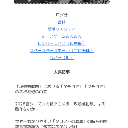
ログ分
合体
段差リアリティ
レースゲームあるある
ロンリーライス（孤独飯）
スペースベースボール（宇宙野球）
リバー（川）
人気記事
「攻殻機動隊」における「タチコマ」「フチコマ」
の名称相違の由来
2026夏シーズンの新アニメ版「攻殻機動隊」は失
敗作なのか？
世界一わかりやすい「タコピーの原罪」の時系列解
説＆物語総括【盛大なネタバレ有】