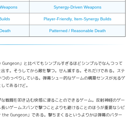
 Weapons
Synergy-Driven Weapons
Builds
Player-Friendly, Item-Synergy Builds
 Death
Patterned / Reasonable Death
r the Gungeon」と比べてもシンプルすぎるほどシンプルでなんつって
を出す。そうしてから敵を撃つ。せん滅する。それだけである。ステ
平面的でかつのっぺりしている。弾幕シュー的なゲームの構築センスが光るゲ
としてあるけど。
ブな戦闘を叩き込む快感に浸ることのできるゲーム。反射神経のゲー
し長いゲームスパンで撃つことよりも避けることのほうが重要なシビ
 the Gungeon」である。撃ちまくるというよりかは弾幕のパター