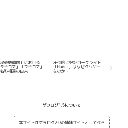
思うところがあって放送大
2026夏シーズンの新アニメ
Steam
学大学院のレベルの高さを
版「攻殻機動隊」は失敗作
イター6
その入試倍率・論文概要か
なのか？
てもフル
ら観測し加えてその学費の
てしまう
低廉さも確認してみた
ードで起
ゲヲログ1.5について
本サイトはゲヲログ2.0の姉妹サイトとして作ら