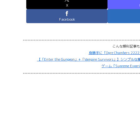
X
Facebook
こんな類似記事も
身勝手に「Ogre Chambers 222
【「Enter the Gungeon」+「Vampire Survivors」】シン
ゲーム「Supreme Exp