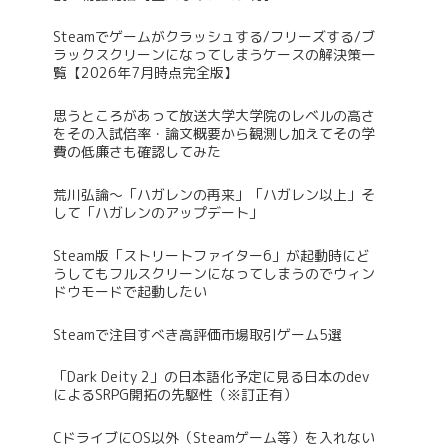
Steamでゲームがクラッシュする/フリーズする/ブ
ラックスクリーンになってしまうケースの解決策一
覧【2026年7月時点完全版】
思うところがあって放送大学大学院のレベルの高さ
をその入試倍率・論文概要から観測し加えてその学
費の低廉さも確認してみた
荒川弘論～「ハガレンの再来」「ハガレン以上」そ
して「ハガレンのアップデート」
Steam版「ストリートファイター6」が起動時にど
うしてもフルスクリーンになってしまうのでウィン
ドウモードで起動したい
Steamで注目すべき高評価市場取引ゲーム5選
「Dark Deity 2」の日本語化予定に見る日本のdev
によるSRPG開拓の先駆性（※訂正有）
CドライブにOS以外（Steamゲーム等）を入れない