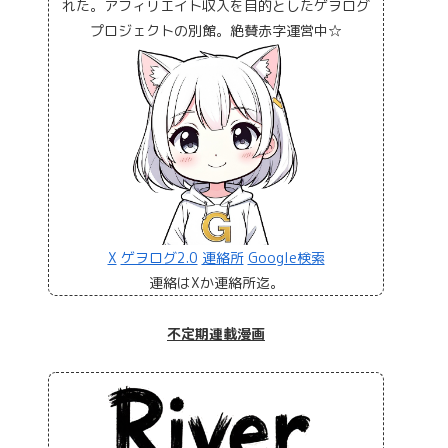
れた。アフィリエイト収入を目的としたゲヲログ
プロジェクトの別館。絶賛赤字運営中☆
X
ゲヲログ2.0
連絡所
Google検索
連絡はXか連絡所迄。
不定期連載漫画