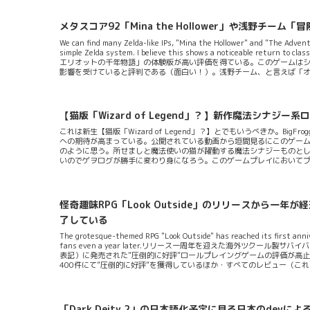
断が重要」。そして「迅速」かつ「知的」な「挑戦的ターン制ゲーム」
はまず10種類の軍隊から率いるものを選択する（DLCでさらに+3種）。
メタスコア92「Mina the Hollower」や浅野
We can find many Zelda-like IPs, "Mina the Hollower" and "The Adventur
simple Zelda system. I believe this shows a noticeable 
エリオットの千年物語」の体験版が高い評価を得ている。このゲームはシ
影響を受けていると評判である（面白い！）。浅野チーム、と言えば「
ゼルダ風ゲームに転化する姿勢を見せているとも言えるだろう。発売予定日：
ば、今作は主人公の冒険家エリオッ...
【猫版「Wizard of Legend」？】新作魔法シナジー系
これは新生【猫版「Wizard of Legend」？】とでもいうべきか。BigFrog
への期待が高まっている。公開されている動画から垣間見るにこのゲーム
のように思う。所せましと魔法使いの猫が躍動する魔法シナジーものとして
いのでゲヲログが勝手に変わり身になろう。このゲームプレイにおいて
は”究極の魔法使い”になること。Steamページの文章からはゲーム自体
ページの説明書きにあるように「無数に押し寄せる小さな動物の大群と
歩き待ち受ける熟練のウィザードたちに挑みましょう」そのスペルメカニズ
怪奇趣味RPG「Look Outside」のリリースから
了している
The grotesque-themed RPG "Look Outside" has reached its first annive
fans even a year later.リリース一周年を迎えた海外ツクール製サバ
表記）に発売された”圧倒的に好評”ロールプレイングゲームの評価が高
400件にて”圧倒的に好評”を獲得しているほか・すべてのレビュー（これ
のシングルオールドスクールゲームだ。ゲームはラヴクラフトの怪奇小
クリーチャが特徴的なロールプレイもの。物語はアパートの一室から始まる
「Dark Deity 2」の日本語化予定に見る日本のdevに