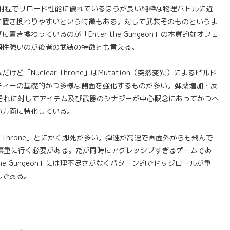
火力で長射程でリロード性能に優れているほうが良い純粋な物理バトルに近
に置き換わりやすいという特徴もある。対して武装そのものというよ
換わっているのが「Enter the Gungeon」の本質的なオフェ
個性強いのが後者の武装の特徴とも言える。
Nuclear Throne」はMutation（突然変異）によるビルド
ティーの基礎的かつ多様な側面を強化するものが多い。弾薬増加・反
on」はそれに対してアイテム及び武器のシナジーが中心概念にあってかつヘ
い方面に特化している。
r Throne」とにかく即死が多い。弾速が高速で画面外からも飛んで
ず慎重に行く必要がある。だが同時にアグレッシブすぎるゲームであ
he Gungeon」には理不尽さがなくパターン的でドッジロールが重
んである。