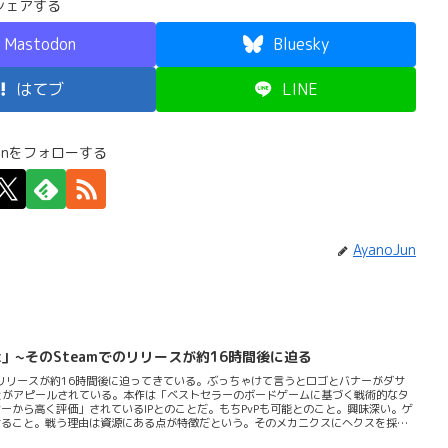
シェアする
Mastodon
Bluesky
はてブ
LINE
Junをフォローする
AyanoJun
 Hex」~そのSteamでのリリースが約16時間後に迫る
teamでのリリースが約16時間後に迫ってきている。ぶっちゃけて言うとロゴとバナーがダサ
ことがアピールされている。本作は「ベストセラーのボードゲームに基づく戦術的なタ
から高く評価」されているIPとのことだ。もちPvPも可能とのこと。興味深い。ゲ
せること。戦う理由は資源にある点が特徴だという。そのメカニクスにへクスを採用
とでゲームが進行する。Steamページによればこのゲームにおいては「すべての決