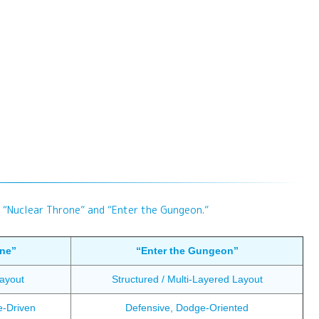
 “Nuclear Throne” and “Enter the Gungeon.”
one”
“Enter the Gungeon”
Layout
Structured / Multi-Layered Layout
e-Driven
Defensive, Dodge-Oriented