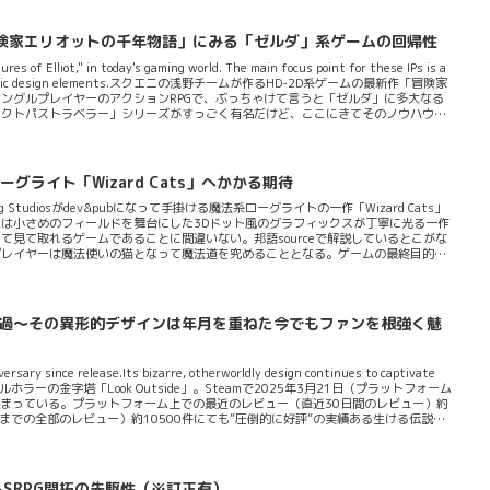
に相成るということがアピールされている。「計画が非常に重要です」。プレイヤー
それぞれの軍隊がそれぞれ強みと弱みを持っていて個性...
チーム「冒険家エリオットの千年物語」にみる「ゼルダ」系ゲームの回帰性
es of Elliot," in today's gaming world. The main focus point for these IPs is a
return to classic design elements.スクエニの浅野チームが作るHD-2D系ゲームの最新作「冒険家
ングルプレイヤーのアクションRPGで、ぶっちゃけて言うと「ゼルダ」に多大なる
オクトパストラベラー」シリーズがすっごく有名だけど、ここにきてそのノウハウを
2026年6月18日。二週間後にはもう封切りって感じか。Steamページによれ
ローグライト「Wizard Cats」へかかる期待
g Studiosがdev&pubになって手掛ける魔法系ローグライトの一作「Wizard Cats」
は小さめのフィールドを舞台にした3Dドット風のグラフィックスが丁寧に光る一作
見て取れるゲームであることに間違いない。邦語sourceで解説しているとこがな
プレイヤーは魔法使いの猫となって魔法道を究めることとなる。ゲームの最終目的
がかの傑作ローグライトVSからの影響も受けているように感じる。というのもSteam
戦い抜かなければならない」ゲームだというのだ。「ポータルを使ってレベルを渡り
ムの道はほぼ無限に用意され...
一年が経過～その異形的デザインは年月を重ねた今でもファンを根強く魅
rsary since release.Its bizarre, otherworldly design continues to captivate
イバルホラーの金字塔「Look Outside」。Steamで2025年3月21日（プラットフォーム
止まっている。プラットフォーム上での最近のレビュー（直近30日間のレビュー）約
までの全部のレビュー）約10500件にても”圧倒的に好評”の実績ある生ける伝説級
説に多大なる影響を受けて制作されてるものでドット絵で描かれたおどろおどろしい
。ゲームは「窓の外を見た...
よるSRPG開拓の先駆性（※訂正有）