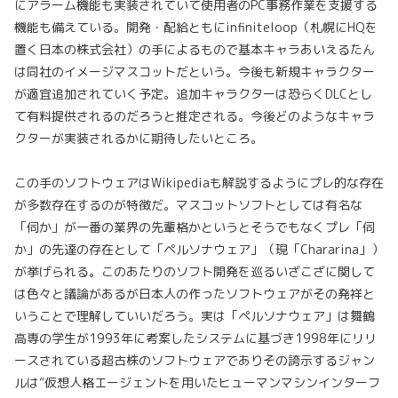
にアラーム機能も実装されていて使用者のPC事務作業を支援する
機能も備えている。開発・配給ともにinfiniteloop（札幌にHQを
置く日本の株式会社）の手によるもので基本キャラあいえるたん
は同社のイメージマスコットだという。今後も新規キャラクター
が適宜追加されていく予定。追加キャラクターは恐らくDLCとし
て有料提供されるのだろうと推定される。今後どのようなキャラ
クターが実装されるかに期待したいところ。
この手のソフトウェアはWikipediaも解説するようにプレ的な存在
が多数存在するのが特徴だ。マスコットソフトとしては有名な
「伺か」が一番の業界の先輩格かというとそうでもなくプレ「伺
か」の先達の存在として「ペルソナウェア」（現「Chararina」）
が挙げられる。このあたりのソフト開発を巡るいざこざに関して
は色々と議論があるが日本人の作ったソフトウェアがその発祥と
いうことで理解していいだろう。実は「ペルソナウェア」は舞鶴
高専の学生が1993年に考案したシステムに基づき1998年にリリ
ースされている超古株のソフトウェアでありその誇示するジャン
ルは”仮想人格エージェントを用いたヒューマンマシンインターフ