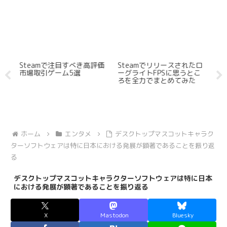
るゲ
Steamで注目すべき高評価
Steamでリリースされたロ
S
ま
市場取引ゲーム5選
ーグライトFPSに思うとこ
で
ろを全力でまとめてみた
ゲ
ホーム
エンタメ
デスクトップマスコットキャラク
ターソフトウェアは特に日本における発展が顕著であることを振り返
る
デスクトップマスコットキャラクターソフトウェアは特に日本
における発展が顕著であることを振り返る
X
Mastodon
Bluesky