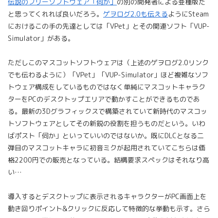
伝説のフリーソフトウェア「伺か」
の別の開発者による亜種版だ
と思ってくれれば良いだろう。
ゲヲログ2.0も伝える
ようにSteam
におけるこの手の先達としては「VPet」とその関連ソフト「VUP-
Simulator」がある。
ただしこのマスコットソフトウェアは（上述のゲヲログ2.0リンク
でも伝わるように）「VPet」「VUP-Simulator」ほど複雑なソフ
トウェア構成をしているものではなく単純にマスコットキャラク
ターをPCのデスクトップエリアで動かすことができるものであ
る。最新の3Dグラフィックスで構築されていて新時代のマスコッ
トソフトウェアとしてその新鋭の役割を担うものだという。いわ
ばポスト「伺か」といっていいのではないか。既にDLCとなる二
弾目のマスコットキャラに初音ミクが起用されていてこちらは価
格2200円での販売となっている。結構要求スペックはそれなり高
い…
導入するとデスクトップに表示されるキャラクターがPC画面上を
動き回りポイント&クリックに反応して特徴的な挙動も示す。さら