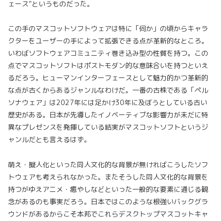
ェース”というものだった。
この手のマスコットソフトウェアは特に「伺か」の頃からキャラ
クターをユーザーの手によって拡張できる点が革新的なところ。
いわばソフトウェアコミュニティ巻き込み型の性質を持つ。この
点でマスコットソフトはポストモダン的な意味合いを持つといえ
るだろう。ヒューマンインターフェースとして魅力的かつ革新的
な点が古くからあるジャンルなわけだ。一番の古株である「ペル
ソナウェア」は2027年には足かけ30年に及ぼうとしている古い
歴史がある。日本が先導したイノベーティブな影響力が未だに特
異なプレゼンスを発揮している結実がマスコットソフトというジ
ャンルだとも言えるはず。
萌え・擬人化といった同人文化的な背景が無ければこうしたソフ
トウェアも考えられなかった。またそうした同人文化的な背景を
持つがゆえアニメ・癒やしなどといった一般的な要素に通じる観
念があるのも事実だろう。日本ではこのような根強いバックグラ
ウンドがあるからこそ本邦でこれらデスクトップマスコットキャ