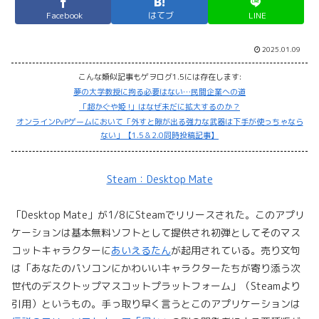
Facebook
はてブ
LINE
2025.01.09
こんな類似記事もゲヲログ1.5には存在します:
夢の大学教授に拘る必要はない…民間企業への道
「超かぐや姫 !」はなぜ未だに拡大するのか？
オンラインPvPゲームにおいて「外すと隙が出る強力な武器は下手が使っちゃなら
ない」【1.5＆2.0同時投稿記事】
Steam：Desktop Mate
「Desktop Mate」が1/8にSteamでリリースされた。このアプリ
ケーションは基本無料ソフトとして提供され初弾としてそのマス
コットキャラクターに
あいえるたん
が起用されている。売り文句
は「あなたのパソコンにかわいいキャラクターたちが寄り添う次
世代のデスクトップマスコットプラットフォーム」（Steamより
引用）というもの。手っ取り早く言うとこのアプリケーションは