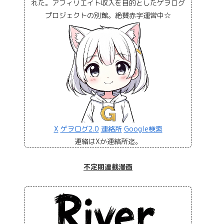
れた。アフィリエイト収入を目的としたゲヲログ
プロジェクトの別館。絶賛赤字運営中☆
X
ゲヲログ2.0
連絡所
Google検索
連絡はXか連絡所迄。
不定期連載漫画