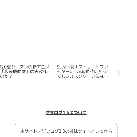
ゲヲログの懸念～集英社ゲ
Steamでリリースされたロ
圧倒的に
ームズや講談社クリエイタ
ーグライトFPSに思うところ
「Hade
ーズラボは失敗する～
を全力でまとめてみた
なのか？
【「地罰」はなぜダメだっ
たのか？】
ゲヲログ1.5について
本サイトはゲヲログ2.0の姉妹サイトとして作ら