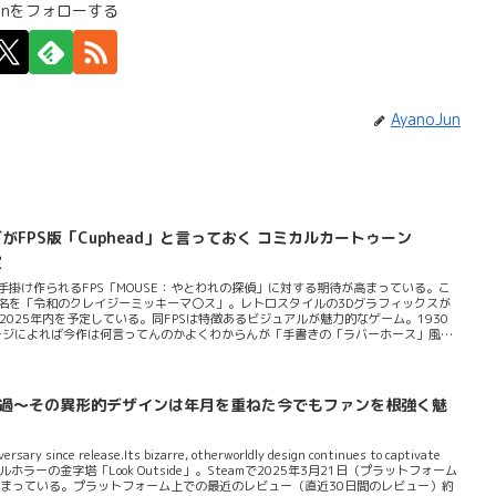
Junをフォローする
AyanoJun
PS版「Cuphead」と言っておく コミカルカートゥーン
定
れぞれ手掛け作られるFPS「MOUSE：やとわれの探偵」に対する期待が高まっている。こ
またの名を「令和のクレイジーミッキーマ〇ス」。レトロスタイルの3Dグラフィックスが
は2025年内を予定している。同FPSは特徴あるビジュアルが魅力的なゲーム。1930
ページによれば今作は何言ってんのかよくわからんが「手書きの「ラバーホース」風ア
同じ手法で製作している」（原文ママ）という。プレイヤーは私立探偵ジャック・ペ
めすこととなる。ペッパーの持つ能力はアイテムによってアップグレードさせること
化したりヘリによる空中移動の滞空時間を...
一年が経過～その異形的デザインは年月を重ねた今でもファンを根強く魅
rsary since release.Its bizarre, otherworldly design continues to captivate
イバルホラーの金字塔「Look Outside」。Steamで2025年3月21日（プラットフォーム
止まっている。プラットフォーム上での最近のレビュー（直近30日間のレビュー）約