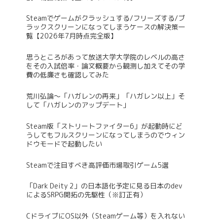
Steamでゲームがクラッシュする/フリーズする/ブ
ラックスクリーンになってしまうケースの解決策一
覧【2026年7月時点完全版】
思うところがあって放送大学大学院のレベルの高さ
をその入試倍率・論文概要から観測し加えてその学
費の低廉さも確認してみた
荒川弘論～「ハガレンの再来」「ハガレン以上」そ
して「ハガレンのアップデート」
Steam版「ストリートファイター6」が起動時にど
うしてもフルスクリーンになってしまうのでウィン
ドウモードで起動したい
Steamで注目すべき高評価市場取引ゲーム5選
「Dark Deity 2」の日本語化予定に見る日本のdev
によるSRPG開拓の先駆性（※訂正有）
CドライブにOS以外（Steamゲーム等）を入れない