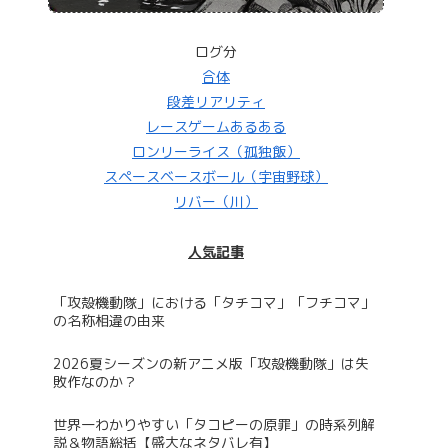
ログ分
合体
段差リアリティ
レースゲームあるある
ロンリーライス（孤独飯）
スペースベースボール（宇宙野球）
リバー（川）
人気記事
「攻殻機動隊」における「タチコマ」「フチコマ」
の名称相違の由来
2026夏シーズンの新アニメ版「攻殻機動隊」は失
敗作なのか？
世界一わかりやすい「タコピーの原罪」の時系列解
説＆物語総括【盛大なネタバレ有】