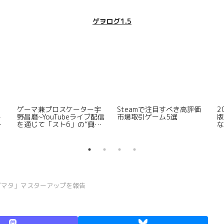
ゲヲログ1.5
Steamゲームレビュー
世界一わかりやすい「タコ
」
「Witchfire」
ピーの原罪」の時系列解説
＆物語総括【盛大なネタバ
レ有】
グマタ」マスターアップを報告