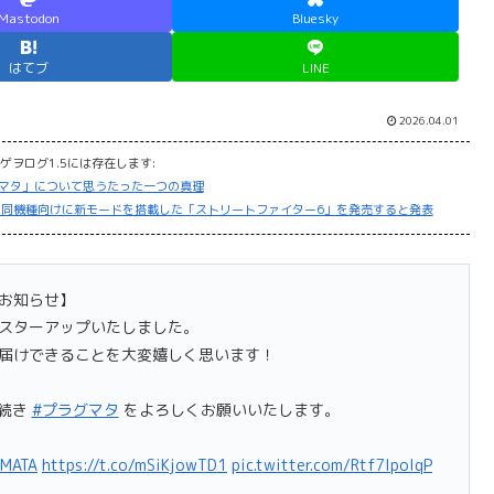
Mastodon
Bluesky
はてブ
LINE
2026.04.01
ゲヲログ1.5には存在します:
グマタ」について思うたった一つの真理
日と同時に同機種向けに新モードを搭載した「ストリートファイター6」を発売すると発表
お知らせ】
スターアップいたしました。
届けできることを大変嬉しく思います！
き続き
#プラグマタ
をよろしくお願いいたします。
MATA
https://t.co/mSiKjowTD1
pic.twitter.com/Rtf7IpolqP