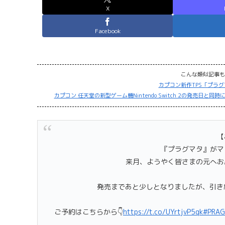
X
Facebook
こんな類似記事も
カプコン新作TPS「プラ
カプコン 任天堂の新型ゲーム機Nintendo Switch 2の発売
【
『プラグマタ』がマ
来月、ようやく皆さまの元へお
発売まであと少しとなりましたが、引
ご予約はこちらから👇
https://t.co/UYrtjvP5qk
#PRAG