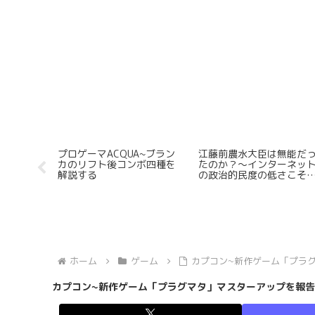
リートファ
なぜ「Minecraft」はSteam
「攻殻機動隊」における
時にどうし
で販売されないのか？
「タチコマ」「フチコマ
ンになっ
の名称相違の由来
ンドウモ
ホーム
ゲーム
カプコン~新作ゲーム「プラ
カプコン~新作ゲーム「プラグマタ」マスターアップを報告