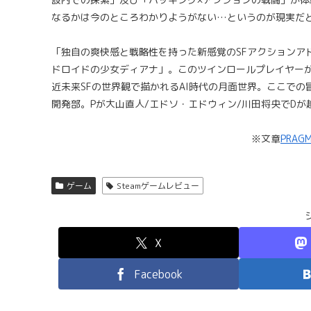
なるかは今のところわかりようがない…というのが現実だと
「独自の爽快感と戦略性を持った新感覚のSFアクションア
ドロイドの少女ディアナ」。このツインロールプレイヤー
近未来SFの世界観で描かれるAI時代の月面世界。ここで
開発部。Pが大山直人/エドソ・エドウィン/川田将央でD
※文章
PRAGM
ゲーム
Steamゲームレビュー
X
Facebook