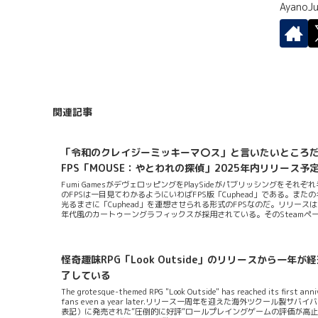
Ayano
関連記事
「令和のクレイジーミッキーマ〇ス」と言いたいところだがF
FPS「MOUSE：やとわれの探偵」2025年内リリース予
Fumi GamesがデヴェロッピングをPlaySideがパブリッシングをそ
のFPSは一目見てわかるようにいわばFPS版「Cuphead」である。
光るまさに「Cuphead」を連想させられる形式のFPSなのだ。リリース
年代風のカートゥーングラフィックスが採用されている。そのSteam
ニメーションのモノクロ調なビジュアルとレトロなジャズ音楽を当時と
ッパーを操作しノワール風都市を舞台にアクドイギャングどもをぶちの
が可能である。例えば缶入りホウレンソウ（？）を使った近接戦の能力を強
怪奇趣味RPG「Look Outside」のリリースから
了している
The grotesque-themed RPG "Look Outside" has reached its first annive
fans even a year later.リリース一周年を迎えた海外ツクール製サバ
表記）に発売された”圧倒的に好評”ロールプレイングゲームの評価が高