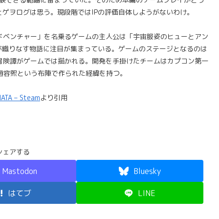
ゲヲログは思う。現段階ではIPの評価自体しようがないわけ。
ドベンチャー」を名乗るゲームの主人公は「宇宙服姿のヒューとアン
が織りなす物語に注目が集まっている。ゲームのステージとなるのは
の冒険譚がゲームでは描かれる。開発を手掛けたチームはカプコン第一
が趙容煕という布陣で作られた経緯を持つ。
ATA – Steam
より引用
シェアする
Mastodon
Bluesky
はてブ
LINE