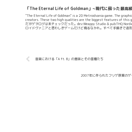
に基づく神秘です」「ほとんどのパートはストーリーを追うことになりま
ー...
「The Eternal Life of Goldman」~現代に
"The Eternal Life of Goldman" is a 2D Metroidvania game. The graph
creators. These two high qualities are the biggest
だがゲヲログは未チェックだった。dev:Weappy Studio & pub:THQ Nor
ロイドヴァニアと思わしきゲームだけど侮るなかれ。すべて手描きで造
ンスピレーションを受け」「クラシックなフレームバイフレームのアニ
クスと音楽だという...
音楽における「A ft. B」の意味とその亜種たち
2007年に作られたフリゲ原案の