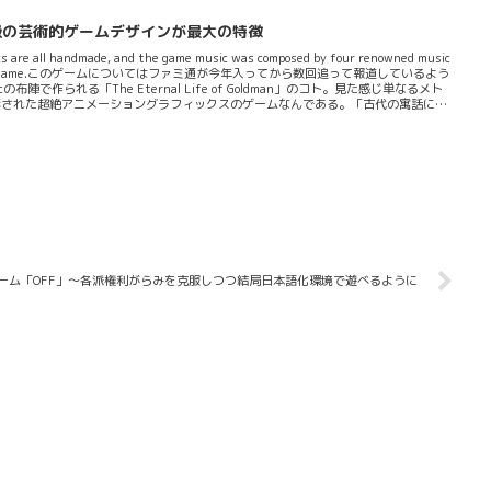
す」これらのワードはいずれもSteamページに掲載されているもの。「ステラーコ
蘇った最高級の芸術的ゲームデザインが最大の特徴
ics are all handmade, and the game music was composed by four renowned music
 features of this game.このゲームについてはファミ通が今年入ってから数回追って報道しているよう
dicの布陣で作られる「The Eternal Life of Goldman」のコト。見た感じ単なるメト
形された超絶アニメーショングラフィックスのゲームなんである。「古代の寓話にイ
メーションで描かれた世界をお楽しみください」。ゲームの最大の特徴はグラフィッ
ゲーム「OFF」～各派権利がらみを克服しつつ結局日本語化環境で遊べるように