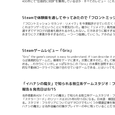
400件にて”圧倒的に好評”を獲得しているほか・すべてのレビュー（これ
のシングルオールドスクールゲームだ。ゲームはラヴクラフトの怪奇小
クリーチャが特徴的なロールプレイもの。物語はアパートの一室から始まる
Steamで体験版を通してやってみたので「フロントミッ
「フロントミッション セカンド：リメイク」を今更酷評させていただく「
これはクソゲーだということに今更気付いた。確かに「リメイク」発売
遅すぎてゲヲログの読者も飽きれるかもしれない。だがあまりに酷すぎ
あまりにクズ要素が多すぎるのだ。一つ一つ指摘していこう。アホのような
をしっかりとプレイヤーに伝える意思が本作にはない。動かしていると
要素が大事なのにそれを全く分かっていないスタッフが作ったのだろうな
が全くないのだ。ちなみに音楽も現時点でリメイクできるだけの技術力が
単体...
Steamゲームレビュー「Grix」
"Grix" the game's concept is easy to understand. If I can descr
らば画期的なゲームだ。情報をゲーマに渡す。次第に渡すのだ。そして
める。...わかりにくいがしょっぱなからこの「Grix」の本質を説明
的な不動体ローグライクに掛け合わせているゲームである...とはいっ
までの道筋は取られていて決まっている。つまりマップは固定的にあっ
筋を決定していく感じである。例えばどのマップでどの挙動があるのか？
のマップでやるべ...
「イハナシの魔女」で知られる独立系ゲームスタジオ：フ
報告＆発売日は8/15
名作感動系ADV「イハナシの魔女」で知られる独立系ゲームスタジオ：フ
「ステラーコード」のリリースは2025年8月15日になる。日本語・韓
る。スタジオ：フラガリアについてはゲヲログでもいくつか関連記事を
ハナシの魔女」は名作佳編の印象がプレイヤーの中に残っていることだ
ていたがまさかミステリー系のADVを持ってくるとは思いもしなかった。
はミステリービジュアルノベルですが一般的なミステリーとは異なり犯