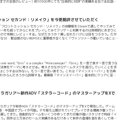
までの全部のレビュー）約10500件にても”圧倒的に好評”の実績ある生ける伝説級
説に多大なる影響を受けて制作されてるものでドット絵で描かれたおどろおどろしい
。ゲームは「窓の外を見た...
ション セカンド：リメイク」を今更酷評させていただく
フロントミッション セカンド：リメイク」の体験版をSteamで通してやってみて
後一年も経ってからこれをプレイしてみてクソゲーと判断するのは時期的にあまりに
るので辛辣にレビューする。なぜだろうか？潰し忘れたバグには目をつぶろう。だが
SE・緊迫感のないBGMSEに重厚感が全くなく「ヴァンツァーが動いていること」
いう感覚あるいは動いているという感覚に乏しく重圧感がない。ロボゲーはこういう
。この際はっきり言っておくがアホのような出来のSEである。ズンズンと響く要素
ないことを感じさせる出来である。私はPS版のサントラを持っていたことがあるが
ibe it in one word, "Grix" is a complex "Minesweeper".「Grix」を一言で表す一言で言うな
解決策をゲーマに考えさせる。考えさせながらゲームタスクを遂行していくことを求
するにはこうする以外ない。もう一言で言い表そう。これは「マインスイーパー」を古典
てもわからんだろうから詳解する。複雑版「マインスイーパー」基本的にクリアに至る
て（とはいってもプロシージャル生成の名の下に）そこをクリアリングしていって道
敵の挙動はどうか？金貨やHP回復アイテムはどこにあるか？全部決まっている。そ
ラガリア〜新作ADV「ステラーコード」のマスターアップをXで
ラガリアが新作ADV「ステラーコード」のマスターアップをXで報告した。ゲーム
国語・中国語でプレイが可能。デモ版も公開されていてプレイできる環境が整ってい
執筆してきた。独創的なゲームをいくつか作ってきた印象が強いスタジオで特段「イ
ろう。同作は三万本のセールス実績があるだけあって新作の登場を首を長くして待っ
そう！新作「ステラーコード」はSF系のミステリーADVになるというのだ。「本作
人当てやトリックの推理は行いません」「解かなければならない謎は宇宙と理論物理