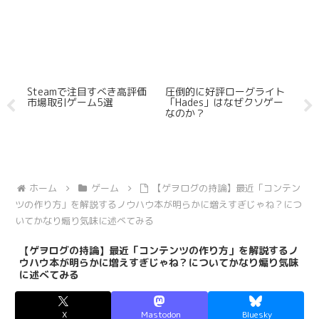
Steamで注目すべき高評価
圧倒的に好評ローグライト
S
市場取引ゲーム5選
「Hades」はなぜクソゲー
で
なのか？
ゲ
ホーム
ゲーム
【ゲヲログの持論】最近「コンテン
ツの作り方」を解説するノウハウ本が明らかに増えすぎじゃね？につ
いてかなり煽り気味に述べてみる
【ゲヲログの持論】最近「コンテンツの作り方」を解説するノ
ウハウ本が明らかに増えすぎじゃね？についてかなり煽り気味
に述べてみる
X
Mastodon
Bluesky