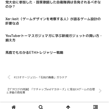
党大会に参加した・国家歌唱した自衛隊員は告発されるべきな
のか？
Xer:keit（ゲームデザインを考察する人）が語るゲーム設計の
肝要な点
YouTuberトーマスガジェマガに学ぶ新規ガジェットの買い方・
揃え方
馬鹿でもわかるETHトレジャリー戦略
RS3オマージュSS~「石刻の胸像」ガラテア
【ゲヲログの持論】「ケチャップandマヨネーズ」に見るEAゲームの合理
と矛盾の両性質