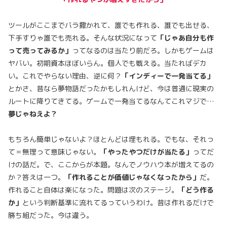
ツールがここまでバラ撒かれて、誰でも作れる、誰でも出せる、
下手すりゃ誰でも売れる。そんな状況になって
「じゃあ自分も作
って売ってみるか」
ってなるのは当たり前だろ。しかもゲームは
ヤバい。初期資本ほぼいらん。個人でも戦える。当たればデカ
い。これでやらない理由、逆に何？
「インディーで一発当てる」
とかさ、昔なら夢物語だったかもしれんけど、今は普通に現実の
ルートに降りてきてる。ゲームで一発当てるなんてこれマジで…
夢じゃねえよ？
もちろん簡単じゃないよ？ほとんどは埋もれる。でもな、それっ
て＝無理って意味じゃない。
「やったやつだけが当たる」
ってだ
けの話だ。で、ここからが本題。なんでノウハウ本が増えてるの
か？答えは一つ。
「作れることが価値じゃなくなったから」
だ。
作れること自体は楽になった。問題は次のステージ。
「どう作る
か」
という判断基準に流れてるっていうわけ。昔は作れるだけで
勝ち組だった。今は違う。