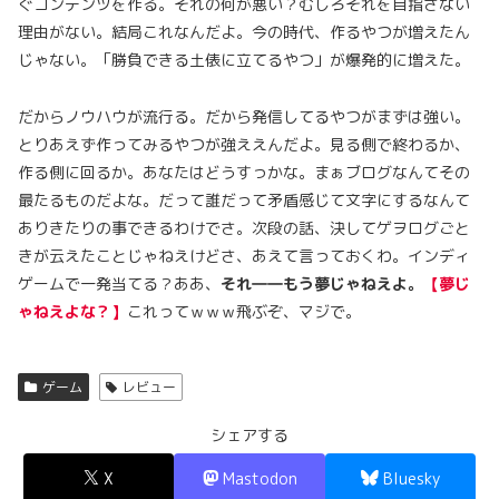
ぐコンテンツを作る。それの何が悪い？むしろそれを目指さない
理由がない。結局これなんだよ。今の時代、作るやつが増えたん
じゃない。「勝負できる土俵に立てるやつ」が爆発的に増えた。
だからノウハウが流行る。だから発信してるやつがまずは強い。
とりあえず作ってみるやつが強ええんだよ。見る側で終わるか、
作る側に回るか。あなたはどうすっかな。まぁブログなんてその
最たるものだよな。だって誰だって矛盾感じて文字にするなんて
ありきたりの事できるわけでさ。次段の話、決してゲヲログごと
きが云えたことじゃねえけどさ、あえて言っておくわ。インディ
ゲームで一発当てる？ああ、
それ――もう夢じゃねえよ。
【夢じ
ゃねえよな？】
これってｗｗｗ飛ぶぞ、マジで。
ゲーム
レビュー
シェアする
X
Mastodon
Bluesky