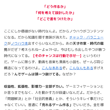
「どう作るか」
「何を考えて設計したか」
「どこで差をつけたか」
ここにしか価値がない時代なんよ。だからノウハウがコンテンツ
になる。だから知識を隠す意味が消えた。
チャック・パラニュー
ク
が
ノウハウ本
出すぐらいなんだから。あの
天才作家・時代の寵
児
がだぜ？考えられねーよｗﾌﾂｰは。今はむしろ出したやつが勝つ
時代になってる。
【そのチャンスは行動で示せ…】
というわけ
だ。ゲームに限らず、動画も音楽も漫画も小説も、ぜーんぶ同じ
構造になってるわけよ。
こんな本ある
ぞ。
こんなんもある
すげえ
だろ？
んでゲームは頭一つ抜けてる。
なぜか？
収益性、拡張性、影響力…全部デカい。
ゲーミフィケーションと
か言うまでもなく、人を動かす力が段違いなんだよ。だからさ、
「問題解決」とか「社会的意義」とか、そういうキレイ事だけじ
ゃなくていい。普通に
「売れるゲーム作る」
でいいだろ。金を稼