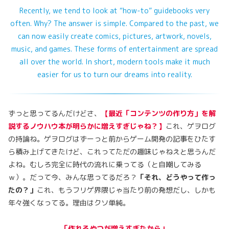
Recently, we tend to look at “how-to” guidebooks very
often. Why? The answer is simple. Compared to the past, we
can now easily create comics, pictures, artwork, novels,
music, and games. These forms of entertainment are spread
all over the world. In short, modern tools make it much
easier for us to turn our dreams into reality.
ずっと思ってるんだけどさ、
【最近「コンテンツの作り方」を解
説するノウハウ本が明らかに増えすぎじゃね？】
これ、ゲヲログ
の持論ね。ゲヲログはずーっと前からゲーム開発の記事をひたす
ら積み上げてきたけど、これってただの趣味じゃねえと思うんだ
よね。むしろ完全に時代の流れに乗ってる（と自嘲してみる
ｗ）。だって今、みんな思ってるだろ？
「それ、どうやって作っ
たの？」
これ、もうフリゲ界隈じゃ当たり前の発想だし、しかも
年々強くなってる。理由はクソ単純。
「作れるやつが増えすぎたから」