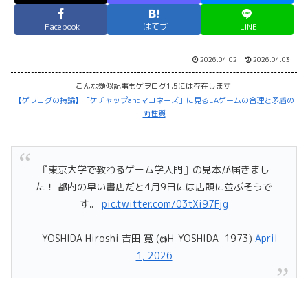
Facebook
はてブ
LINE
2026.04.02
2026.04.03
こんな類似記事もゲヲログ1.5には存在します:
【ゲヲログの持論】「ケチャップandマヨネーズ」に見るEAゲームの合理と矛盾の
両性質
『東京大学で教わるゲーム学入門』の見本が届きまし
た！ 都内の早い書店だと4月9日には店頭に並ぶそうで
す。
pic.twitter.com/03tXi97Fjg
— YOSHIDA Hiroshi 吉田 寛 (@H_YOSHIDA_1973)
April
1, 2026