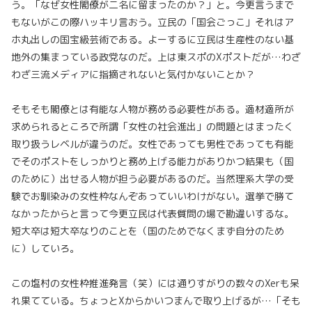
う。「なぜ女性閣僚が二名に留まったのか？」と。今更言うまで
もないがこの際ハッキリ言おう。立民の「国会ごっこ」それはア
ホ丸出しの国宝級芸術である。よーするに立民は生産性のない基
地外の集まっている政党なのだ。上は東スポのXポストだが…わざ
わざ三流メディアに指摘されないと気付かないことか？
そもそも閣僚とは有能な人物が務める必要性がある。適材適所が
求められるところで所謂「女性の社会進出」の問題とはまったく
取り扱うレベルが違うのだ。女性であっても男性であっても有能
でそのポストをしっかりと務め上げる能力がありかつ結果も（国
のために）出せる人物が担う必要があるのだ。当然理系大学の受
験でお馴染みの女性枠なんぞあっていいわけがない。選挙で勝て
なかったからと言って今更立民は代表質問の場で勘違いするな。
短大卒は短大卒なりのことを（国のためでなくまず自分のため
に）していろ。
この塩村の女性枠推進発言（笑）には通りすがりの数々のXerも呆
れ果てている。ちょっとXからかいつまんで取り上げるが…「そも