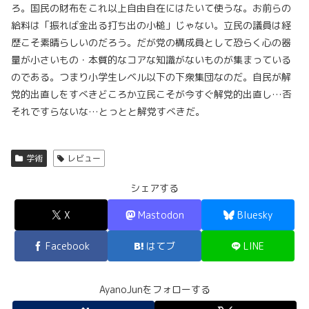
ろ。国民の財布をこれ以上自由自在にはたいて使うな。お前らの
給料は「振れば金出る打ち出の小槌」じゃない。立民の議員は経
歴こそ素晴らしいのだろう。だが党の構成員として恐らく心の器
量が小さいもの・本質的なコアな知識がないものが集まっている
のである。つまり小学生レベル以下の下衆集団なのだ。自民が解
党的出直しをすべきどころか立民こそが今すぐ解党的出直し…否
それですらないな…とっとと解党すべきだ。
学術
レビュー
シェアする
X
Mastodon
Bluesky
Facebook
はてブ
LINE
AyanoJunをフォローする