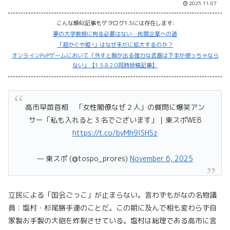
2025.11.07
こんな類似記事もゲヲログ1.5には存在します:
夢の大学教授に拘る必要はない…民間企業への道
「超かぐや姫 !」はなぜ未だに拡大するのか？
オンラインPvPゲームにおいて「外すと隙が出る強力な武器は下手が使っちゃなら
ない」【1.5＆2.0同時投稿記事】
高市早苗首相 「女性閣僚なぜ２人」の質問に爆笑アン
サー「私も入れると３名でございます」｜東スポWEB
https://t.co/byMh9ISHSz
— 東スポ (@tospo_prores)
November 6, 2025
立民による「国会ごっこ」が止まらない。言わずもがなの名物議
員：塩村・杉尾勝手連のことだ。この期に及んで相も変わらず自
家製お手製の大砲を炸裂させている。塩村は総理である高市に言