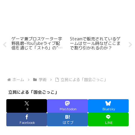
ン
ゲーマ兼プロスケーター宇
Steamで販売されているゲ
「D
を
野昌磨~YouTubeライブ配
ームはセール時なぜここま
化
信を通じて「スト6」の”興
で割り引かれるのか？
よ
行”に貢献か
（
ホーム
学術
立民による「国会ごっこ」
立民による「国会ごっこ」
X
Mastodon
Bluesky
Facebook
はてブ
LINE