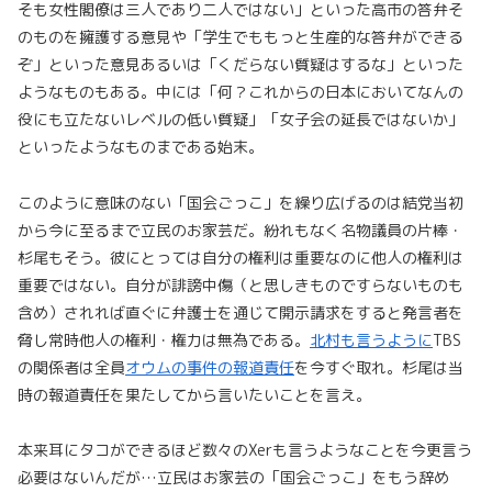
そも女性閣僚は三人であり二人ではない」といった高市の答弁そ
のものを擁護する意見や「学生でももっと生産的な答弁ができる
ぞ」といった意見あるいは「くだらない質疑はするな」といった
ようなものもある。中には「何？これからの日本においてなんの
役にも立たないレベルの低い質疑」「女子会の延長ではないか」
といったようなものまである始末。
このように意味のない「国会ごっこ」を繰り広げるのは結党当初
から今に至るまで立民のお家芸だ。紛れもなく名物議員の片棒・
杉尾もそう。彼にとっては自分の権利は重要なのに他人の権利は
重要ではない。自分が誹謗中傷（と思しきものですらないものも
含め）されれば直ぐに弁護士を通じて開示請求をすると発言者を
脅し常時他人の権利・権力は無為である。
北村も言うように
TBS
の関係者は全員
オウムの事件の報道責任
を今すぐ取れ。杉尾は当
時の報道責任を果たしてから言いたいことを言え。
本来耳にタコができるほど数々のXerも言うようなことを今更言う
必要はないんだが…立民はお家芸の「国会ごっこ」をもう辞め