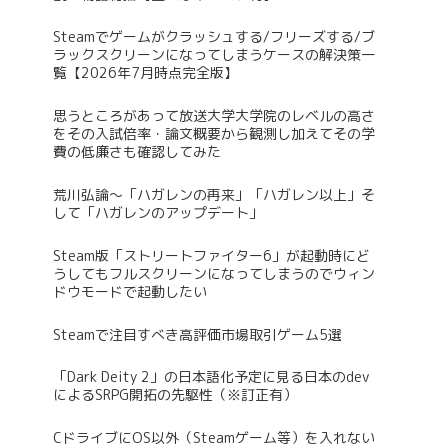
Steamでゲームがクラッシュする/フリーズする/ブ
ラックスクリーンになってしまうケースの解決策一
覧【2026年7月時点完全版】
思うところがあって放送大学大学院のレベルの高さ
をその入試倍率・論文概要から観測し加えてその学
費の低廉さも確認してみた
荒川弘論～「ハガレンの再来」「ハガレン以上」そ
して「ハガレンのアップデート」
Steam版「ストリートファイター6」が起動時にど
うしてもフルスクリーンになってしまうのでウィン
ドウモードで起動したい
Steamで注目すべき高評価市場取引ゲーム5選
「Dark Deity 2」の日本語化予定に見る日本のdev
によるSRPG開拓の先駆性（※訂正有）
CドライブにOS以外（Steamゲーム等）を入れない