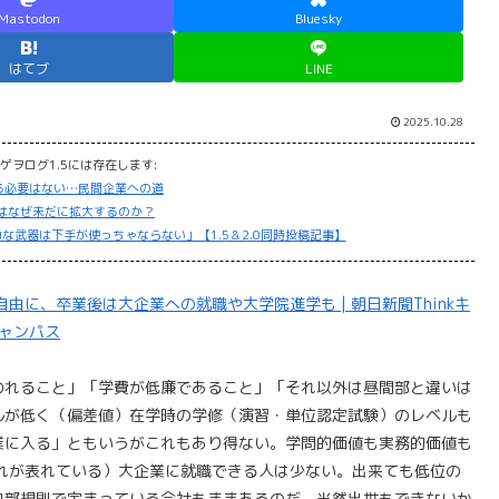
Mastodon
Bluesky
はてブ
LINE
2025.10.28
ゲヲログ1.5には存在します:
る必要はない…民間企業への道
」はなぜ未だに拡大するのか？
な武器は下手が使っちゃならない」【1.5＆2.0同時投稿記事】
に、卒業後は大企業への就職や大学院進学も | 朝日新聞Thinkキ
ャンパス
われること」「学費が低廉であること」「それ以外は昼間部と違いは
ルが低く（偏差値）在学時の学修（演習・単位認定試験）のレベルも
業に入る」ともいうがこれもあり得ない。学問的価値も実務的価値も
れが表れている）大企業に就職できる人は少ない。出来ても低位の
内部規則で定まっている会社もままあるのだ。当然出世もできないか