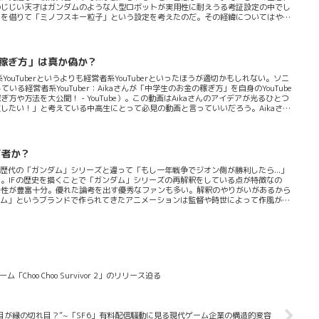
のじじい天才はガンダムのような人型ロボットが実用性に耐えうる考証設定の中でし
力を借りて「ミノフスキー粒子」という設定を考えたのだ。その経緯についてはやは
という設定は次のような空想的現実をもたらしている。・レーダーなどの無線機器が使用
がらの有視界戦闘（白兵戦）の復活に貢献していて...・応用として従来からはあり
のはこの設定の矛盾だろう。Wikipediaは考証の...
金の稼ぎ方」は真か偽か？
YouTuberというよりも経営者系YouTuberといったほうが適切かもしれない。ソニ
経営者系YouTuber：Aikaさんが「中学生のお金の稼ぎ方」を自身のYouTube
方法を大公開！ - YouTube）。この動画はAikaさんのアイデアが光るひとつ
したい！」と考えている中高生にとって必見の動画と言っていいだろう。Aikaさん
ヲログが此処で検討してみよう。
何者か？
歴代の「ガンダム」シリーズと違って「もし一年戦争でジオン側が勝利したら...」
。IFの歴史を描くことで「ガンダム」シリーズの再解釈をしている点が特徴なの
ミ性が豊富十分。優れた論考を出す優秀なファンも多い。解釈のやりがいがあるから
ダム」というブランドで作られてきたアニメーションは監督や時世によって作風が大
り特異なのだが本質的に本来あるべき「ガンダム」シリーズというアニメIPの作り込
ギャップが「ジークアクス」を魅力的にしている。「もしこうなったら...」と「こ
イントのベクトルが違っている。「ジークアクス」がそもそも素晴らしいコンセプト
o Choo Survivor 2」のリリース迫る
目が縁の切れ目？”~「SF6」有料配信騒動に見る現代ゲーム企業の構造的変容