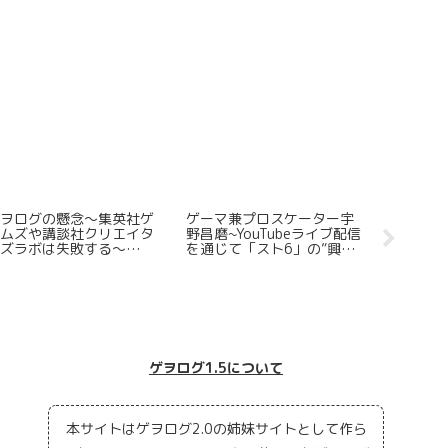
teamでリリースされたロ
Steamで注目すべき日本語
Steam
グライトFPSに思うところ
で遊べる高評価ギャンブル
市場取引
を全力でまとめてみた
ゲーム5選
ゲヲログ1.5について
本サイトはゲヲログ2.0の姉妹サイトとして作ら