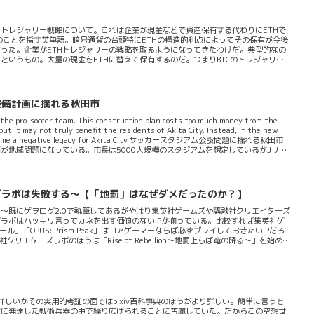
Hトレジャリー戦略について。これは企業が現金などで資産保有する代わりにETHで
金のことを指す英単語。暗号通貨の台頭特にETHの構造的利点によってその保有が今後
った。企業がETHトレジャリーの戦略を取るようになってきたわけだ。典型的なの
というもの。大量の現金をETHに替えて保有するのだ。つまりBTCのトレジャリー
てまたETHは他の一般的な暗号通貨と違いステーキングが行える。いわば複利のよう
（ETH）を保有してブロックチェーンネットワークに参画することで報酬を得られ
狙うというわけだ。このきっかけとなっているのがプルーフ・オブ・...
整備計画に揺れる秋田市
 the pro-soccer team. This construction plan costs too much money from the
but it may not truly benefit the residents of Akita City. Instead, if the new
kely to become a negative legacy for Akita City.サッカースタジアム公設問題に揺れる秋田市
が地域問題になっている。市長は5000人規模のスタジアムを想定しているがJリー
ズラボは失敗する～【「地罰」はなぜダメだったのか？】
～既にゲヲログ2.0で執筆してあるがやはり集英社ゲームズや講談社クリエイターズ
ラボはハッキリ言ってカネを出す価値のないIPが揃っている。比較すれば集英社ゲ
「OPUS: Prism Peak」はコアゲーマーならば必ずプレイしておきたいIPだろ
エターズラボのほうは「Rise of Rebellion～地罰上らば竜の降る～」を始めと
本式経営の停滞という要因が一番強いと今になって私は思う。VC（ベンチャーキャ
や経営のバックアップをコンサルする企業や団体は皆ほぼほぼ阿呆である。彼らは
りか？」という計画性ばかりを求めていすぎな...
が一番詳しいがその実用的考証の面ではpixiv百科事典のほうがより詳しい。簡単に言うと
度に発達した戦術兵器の中で繰り広げられることに苦慮していた。だからこの空想世