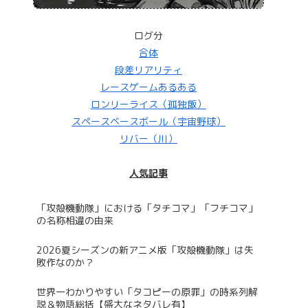
ログ分
合体
段差リアリティ
レースゲームあるある
ロンリーライス（孤独飯）
スペースベースボール（宇宙野球）
リバー（川）
人気記事
「攻殻機動隊」における「タチコマ」「フチコマ」
の名称相違の由来
2026夏シーズンの新アニメ版「攻殻機動隊」は失
敗作なのか？
世界一わかりやすい「タコピーの原罪」の時系列解
説＆物語総括【盛大なネタバレ有】