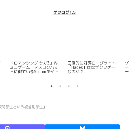
ゲヲログ1.5
am
「CITY」をなめてはいけな
「Dark Deity 2」の日本語
S
い
化予定に見る日本のdevによ
ー
るSRPG開拓の先駆性（※訂
正有）
夜間部生という被差別学生」
」