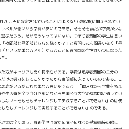
約170万円に設定されていることに比べると6割程度に抑えられてい
。レベルが低いから学費が安いのである。そもそも論だが学費が少な
を選ぶだろう。だがそうなってはいない。つまり夜間部の学生は言い
に「夜間部と昼間部どちらを残すか？」と質問したら間違いなく「昼
別（というか単なる区別）があることに夜間部の学生はいつになった
らだ。
った方がキャリアも高く将来性がある。学費は私学夜間部の二分の一
るだけの努力をしてこなかったから夜間部に入っているのである。こ
大馬鹿がいるがこれも単なる言い訳である。「働きながら学費を払え
費や生活費を全部自分で賄いながらも国公立大学の昼間部に通ってい
うしない＝そもそもチャレンジして実践することができない」のは使
そもそもチャレンジして実践することができない」のである。
が現実は全く違う。最終学歴は確かに院卒になるが就職面接の際に