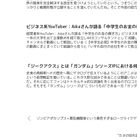
界の現実を完全解決する設定を見つけようとしていたという。つまりこ
っかりと戦闘形態が立脚することを望んでいたんだね。そこで外部の助
りWikipediaが詳しい。この際端折って書くが「ミノフスキー粒子」
不可能になる強力な電子的妨害性を持っており・WWⅠやWWⅡの時代さな
得なかった強力なビーム兵器を構成することができるそんな粒子である。問題な
ビジネス系YouTuber：Aikaさんが語る「中学生のお
経営者系YouTuber：Aikaさんが語る「中学生のお金の稼ぎ方」ビジネス系
ー系の大学を出て企業勤めを経て独立しWEBコンサルタントとして活躍している
チャンネルで動画にして解説している（【中学生必見】中学生のお金の稼ぎ方や
の動画にまとまっていて結論から言うと「いずれ自分の会社を作って独立
が語っている四つの方法を一つ一つ見てみてその妥当性を（勝手に）ゲ
「ジークアクス」とは「ガンダム」シリーズIPにおける
史実の再解釈～IFの歴史～既にゲヲログで伝えているようにこのアニメは
という仮想戦記を描いている。これが大胆な試みであることは間違いない
だ。それに応じてファンはトトカルチョ的な評論を多く出来るので口コ
だ。そもそも「ガンダム」シリーズは”こういうもの”である一方「ガン
きく変わることも多い。つまりIFの歴史を描いているという点ではかな
みの王道を行っているともいえる。このふたつの基軸となる想像力の持つ
ういう解釈もある」というふたつの基軸は一見似ているようでウェイポ
を持...
ゾンビアポカリプス+蒸気機関車という異色すぎるローグライクゲーム「Cho
”カネの切れ