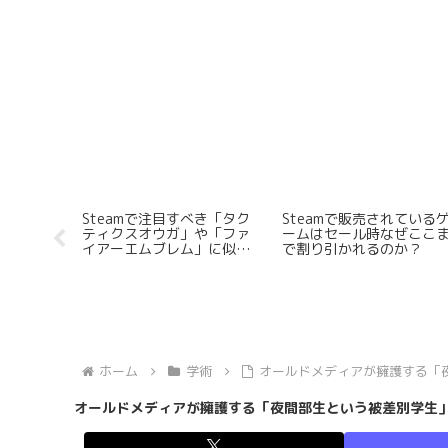
ーター宇
「攻殻機動隊」における
なぜ「Minecraft」はSte
eライブ配信
「タチコマ」「フチコマ」
で販売されないのか？
の”興
の名称相違の由来
ホーム
学術
オールドメディアが擁護する「
オールドメディアが擁護する「夜間部生という被差別学生