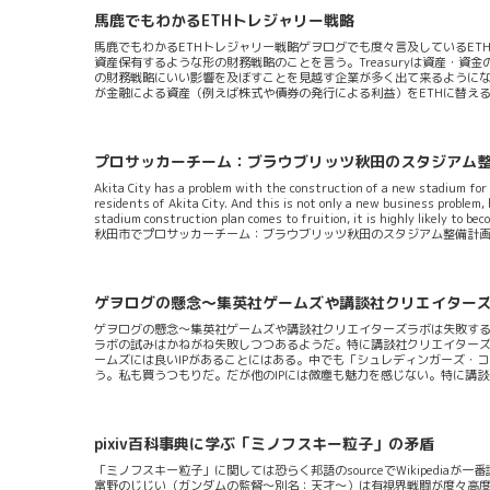
馬鹿でもわかるETHトレジャリー戦略
馬鹿でもわかるETHトレジャリー戦略ゲヲログでも度々言及しているET
資産保有するような形の財務戦略のことを言う。Treasuryは資産・資
の財務戦略にいい影響を及ぼすことを見越す企業が多く出て来るようにな
が金融による資産（例えば株式や債券の発行による利益）をETHに替える
戦略と基本的な構図は全く同じである。ETHによるステーキングについ
な形で自己増殖させることができるのだ。ステーキングとは当該暗号資産
る仕組みのこと。大量のETHを保有してステーキングによる報酬で複利を
プロサッカーチーム：ブラウブリッツ秋田のスタジアム
Akita City has a problem with the construction of a new stadium for
residents of Akita City. And this is not only a new business problem, 
stadium construction plan comes to fruition, it is highly li
秋田市でプロサッカーチーム：ブラウブリッツ秋田のスタジアム整備計画
グ側は15000人規...
ゲヲログの懸念～集英社ゲームズや講談社クリエイター
ゲヲログの懸念～集英社ゲームズや講談社クリエイターズラボは失敗する
ラボの試みはかねがね失敗しつつあるようだ。特に講談社クリエイターズ
ームズには良いIPがあることにはある。中でも「シュレディンガーズ・コール」
う。私も買うつもりだ。だが他のIPには微塵も魅力を感じない。特に講談社クリ
して散々な出来なものばかりだ。これには理由がいくつか考えられるが日
ピタル）はクソである私も相談の経験があるのでわかるのだが日本のVC
往々にして「何本売れる予定か？」だとか「どういったプロセスで売るつも
pixiv百科事典に学ぶ「ミノフスキー粒子」の矛盾
「ミノフスキー粒子」に関しては恐らく邦語のsourceでWikipedia
富野のじじい（ガンダムの監督～別名：天才～）は有視界戦闘が度々高