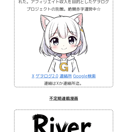
れた。アフィリエイト収入を目的としたゲヲログ
プロジェクトの別館。絶賛赤字運営中☆
X
ゲヲログ2.0
連絡所
Google検索
連絡はXか連絡所迄。
不定期連載漫画