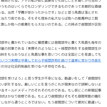
く質問される。アマの私が仮に面接官でも同じことを聞くから当然プ
いうものはいくらでもロンダリングできるものであって本質的な価値
ある。当然「学費が安かったからです」などと宣う馬鹿は落とされ
は当たり前である。そもそも理系の私大ならば院への推薦枠は三割
三割しか院への推薦をもらえないのである。この時点で夜間部が区別
間部卒と書かれているのに履歴書には昼間部卒と書く大馬鹿も毎年の
解雇の対象である（実際そのようなこと＝経歴詐称をする夜間部生が
給料をもらおうなどと馬鹿な事を思いつくのは全国どこを見渡しても
言いつつ実際は卒業しておらず経歴詐称を続けて選挙に受かり市長を
その分は社会的制裁を受けるべき存在である。
間部を受けよう」と思う学生が不幸になる。勘違いをして「夜間部を
言い訳をするな。厳しいことを言うがこれが現実なので誤解しないよ
いるオールドメディアのそれそのものである。もし仮にこの新聞記事
現状はかなり悲惨である。もとより夜間部はそもそも昼間常勤の職を
をしながら通うところではない。もう夜間部について絶対に勘違いし