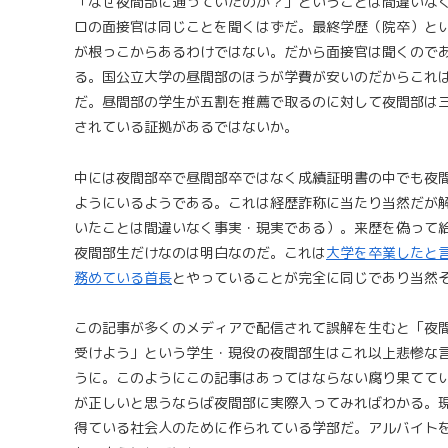
「なぜ夜間部に通っていたのか？」ということは間違いな
ロの面接官は同じことを聞くはずだ。最終学歴（院卒）と
が根っこからあるわけではない。だから面接官は聞くので
る。国公立大学の昼間部のほうが学費が安いのだからこれ
だ。昼間部の学生が五割を推薦で取るのに対して夜間部は
されている証拠があるではないか。
中には夜間部卒で昼間部卒ではなく成績証明書の中でも夜
ようにいるようである。これは経歴詐称に当たり当然だが
いたことは間違いなく事実・現実である）。来歴を偽って
夜間部生だけなのは明白なのだ。これは
大学を卒業したと
務めている首長
とやっていることが完全に同じであり当然
この記事が多くのメディアで配信されて誤解を生むと「夜
受けよう」という学生・現役の夜間部生はこれ以上悲惨な
うに。このようにこの記事はあってはならない腐り果てて
が正しいと思うならば夜間部に実際入ってみればわかる。
得ている社会人のために作られている学部だ。アルバイト