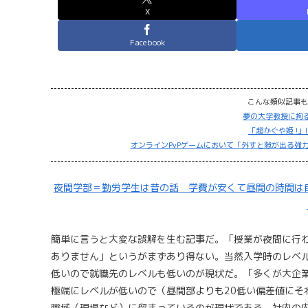
X
Facebook
こんな類似記事も
夢の大学教授に拘
「超かぐや姫 !
オンラインPvPゲームにおいて「外すと隙が出る強力
夜間学部＝勤労学生は昔の話 学費が安くて昼間の時間は自由
簡単に言うと大変な誤解を生む記事だ。「授業が夜間に行
ありません」というがまずあり得ない。当然入学時のレベ
低いので就職先のレベルも低いのが現状だ。「多くが大企
極端にレベルが低いので（昼間部よりも20低い偏差値にそ
職域（現場など）に留まっているのが現状である。社内の