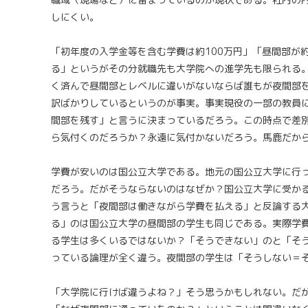
しにくい。
「初年度の入学金等を含む学費は約100万円」「昼間部が
る」というがその分就職先も大学院への進学先も限られる
く済んで昼間部とレベルに違いがないならば誰もが夜間部
訳ばかりしているというのが事実。事実現役の一部の教員
間部を残す」と言うに決まっているだろう。この時点で差
ら気付くのだろうか？永遠に気付かないだろう。馬鹿だか
学費が安いのは国公立大学である。地元の国公立大学に行
だろう。だがそうならないのはなぜか？国公立大学に受か
う言うと「夜間部は働きながら学費を払える」と反論する
る」のは国公立大学の昼間部の学生も同じである。実際学
る学生は多くいるではないか？「そうできない」のと「そ
っている論理が全く違う。夜間部の学生は「そうしない＝
「大学院に行けば違うよね？」そう思うかもしれない。だ