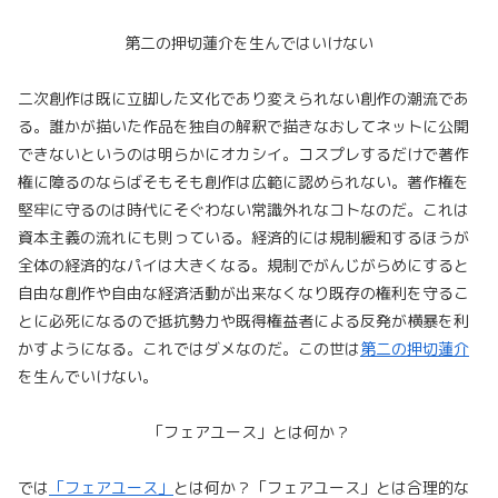
第二の押切蓮介を生んではいけない
二次創作は既に立脚した文化であり変えられない創作の潮流であ
る。誰かが描いた作品を独自の解釈で描きなおしてネットに公開
できないというのは明らかにオカシイ。コスプレするだけで著作
権に障るのならばそもそも創作は広範に認められない。著作権を
堅牢に守るのは時代にそぐわない常識外れなコトなのだ。これは
資本主義の流れにも則っている。経済的には規制緩和するほうが
全体の経済的なパイは大きくなる。規制でがんじがらめにすると
自由な創作や自由な経済活動が出来なくなり既存の権利を守るこ
とに必死になるので抵抗勢力や既得権益者による反発が横暴を利
かすようになる。これではダメなのだ。この世は
第二の押切蓮介
を生んでいけない。
「フェアユース」とは何か？
では
「フェアユース」
とは何か？「フェアユース」とは合理的な