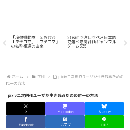
「攻殻機動隊」における
Steamで注目すべき日本語
2
「タチコマ」「フチコマ」
で遊べる高評価ギャンブル
メ
の名称相違の由来
ゲーム5選
作
ホーム
学術
pixiv二次創作ユーザが生き残るための
唯一の方法
pixiv二次創作ユーザが生き残るための唯一の方法
X
Mastodon
Bluesky
Facebook
はてブ
LINE