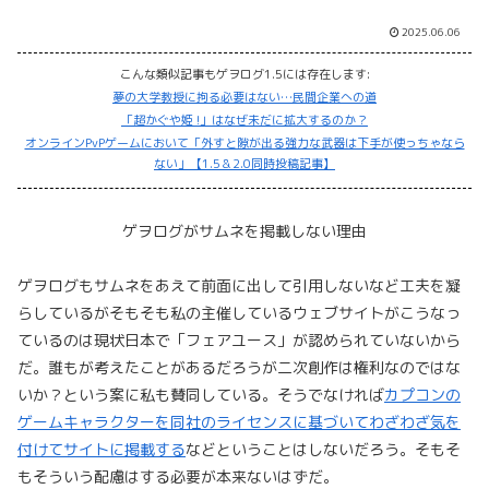
2025.06.06
こんな類似記事もゲヲログ1.5には存在します:
夢の大学教授に拘る必要はない…民間企業への道
「超かぐや姫 !」はなぜ未だに拡大するのか？
オンラインPvPゲームにおいて「外すと隙が出る強力な武器は下手が使っちゃなら
ない」【1.5＆2.0同時投稿記事】
ゲヲログがサムネを掲載しない理由
ゲヲログもサムネをあえて前面に出して引用しないなど工夫を凝
らしているがそもそも私の主催しているウェブサイトがこうなっ
ているのは現状日本で「フェアユース」が認められていないから
だ。誰もが考えたことがあるだろうが二次創作は権利なのではな
いか？という案に私も賛同している。そうでなければ
カプコンの
ゲームキャラクターを同社のライセンスに基づいてわざわざ気を
付けてサイトに掲載する
などということはしないだろう。そもそ
もそういう配慮はする必要が本来ないはずだ。