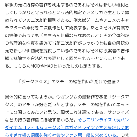
解釈の元に既存の著作を利用するのであればそれは新しい権利と
してしっかりと守られるという法的規定でアメリカで主として認
められている二次創作権利である。例えばゲームやアニメのキャ
ラクターの素材を二次創作として発表する。たとえそれが有償で
の提供であっても（もちろん無償ならなおのこと）その全体的か
つ合理的な性質を鑑みて当該二次創作がしっかりと独自の解釈の
元で新しい価値観を提供しているのであればそれは原案者の著作
権に抵触せず合法的な表現として認められる…ということであ
る。もちろんMODやMADといったものも該当する。
「ジークアクス」のマチュの絵を描いただけで違法？
具体的に言ってみようか。今ガンダムの最新作である「ジークア
クス」のマチュが好きだったとする。マチュの絵を描いてネット
上に公開してみたいと思う。現状これは違法である。サンライズ
などの持つ著作権に抵触するからだ。
そしてサンライズ（現バン
ダイナムコフィルムワークス）はガイドラインでさえ策定してお
らず著作権の帰属を強く社会やファン層一般に求めている。
つま