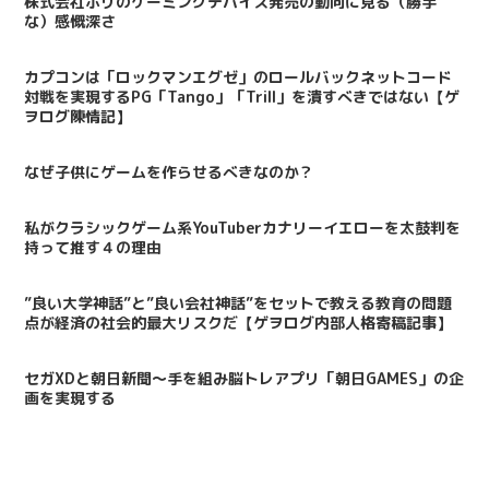
株式会社ホリのゲーミングデバイス発売の動向に見る（勝手
な）感慨深さ
カプコンは「ロックマンエグゼ」のロールバックネットコード
対戦を実現するPG「Tango」「Trill」を潰すべきではない【ゲ
ヲログ陳情記】
なぜ子供にゲームを作らせるべきなのか？
私がクラシックゲーム系YouTuberカナリーイエローを太鼓判を
持って推す４の理由
”良い大学神話”と”良い会社神話”をセットで教える教育の問題
点が経済の社会的最大リスクだ【ゲヲログ内部人格寄稿記事】
セガXDと朝日新聞～手を組み脳トレアプリ「朝日GAMES」の企
画を実現する