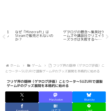
本語
なぜ「Minecraft」は
ゲヲログの懸念～集英社ゲ
世
ル
Steamで販売されないの
ームズや講談社クリエイタ
ピ
か？
ーズラボは失敗する～
＆
【「地罰」はなぜダメだっ
レ
たのか？】
ホーム
ゲーム
フリゲ界の隠神（ゲヲログ評価）こ
とウータ～SUZURIで謹製ゲームIPのグッズ展開を本格的に始める
フリゲ界の隠神（ゲヲログ評価）ことウータ～SUZURIで謹製
ゲームIPのグッズ展開を本格的に始める
X
Mastodon
Bluesky
Facebook
はてブ
LINE