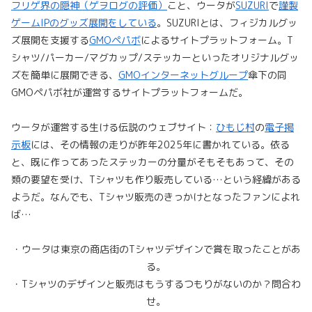
フリゲ界の隠神（ゲヲログの評価）
こと、ウータが
SUZURI
で
謹製
ゲームIPのグッズ展開をしている
。SUZURIとは、フィジカルグッ
ズ展開を支援する
GMOペパボ
によるサイトプラットフォーム。T
シャツ/パーカー/マグカップ/ステッカーといったオリジナルグッ
ズを簡単に展開できる、
GMOインターネットグループ
傘下の同
GMOペパボ社が運営するサイトプラットフォームだ。
ウータが運営する生ける伝説のウェブサイト：
ひもじ村
の
電子掲
示板
には、その情報の走りが昨年2025年に書かれている。依る
と、既に作ってあったステッカーの分量がそもそもあって、その
類の要望を受け、Tシャツも作り販売している…という経緯がある
ようだ。なんでも、Tシャツ販売のきっかけとなったファンによれ
ば…
・ウータは東京の商店街のTシャツデザインで賞を取ったことがあ
る。
・Tシャツのデザインと販売はもうするつもりがないのか？問合わ
せ。