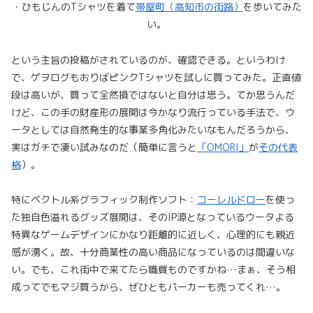
・ひもじんのTシャツを着て
帯屋町（高知市の街路）
を歩いてみた
い。
という主旨の投稿がされているのが、確認できる。というわけ
で、ゲヲログもおりばピンクTシャツを試しに買ってみた。正直値
段は高いが、買って全然損ではないと自分は思う。てか思うんだ
けど、この手の財産形の展開は今かなり流行っている手法で、ウ
ータとしては自然発生的な事業多角化みたいなもんだろうから、
実はガチで凄い試みなのだ（簡単に言うと
「OMORI」
が
その代表
格
）。
特にベクトル系グラフィック制作ソフト：
コーレルドロー
を使っ
た独自色溢れるグッズ展開は、そのIP源となっているウータよる
特異なゲームデザインにかなり距離的に近しく、心理的にも親近
感が湧く。故、十分商業性の高い商品になっているのは間違いな
い。でも、これ街中で来てたら職質ものですかね…まぁ、そう相
成ってでもマジ買うから、ぜひともパーカーも売ってくれ…。