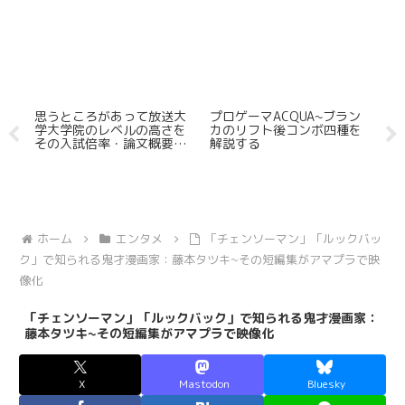
評価
思うところがあって放送大
プロゲーマACQUA~ブラン
2
学大学院のレベルの高さを
カのリフト後コンボ四種を
メ
その入試倍率・論文概要か
解説する
作
ら観測し加えてその学費の
低廉さも確認してみた
ホーム
エンタメ
「チェンソーマン」「ルックバッ
ク」で知られる鬼才漫画家：藤本タツキ~その短編集がアマプラで映
像化
「チェンソーマン」「ルックバック」で知られる鬼才漫画家：
藤本タツキ~その短編集がアマプラで映像化
X
Mastodon
Bluesky