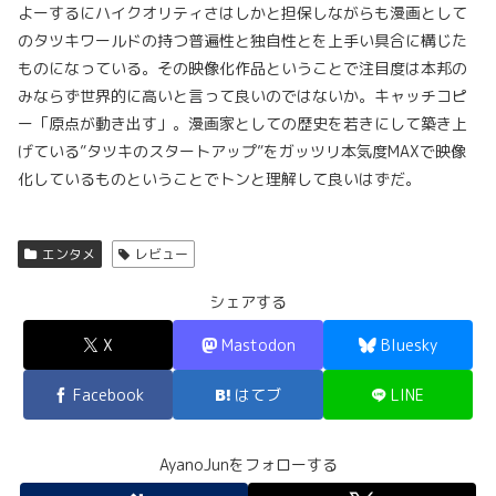
よーするにハイクオリティさはしかと担保しながらも漫画として
のタツキワールドの持つ普遍性と独自性とを上手い具合に構じた
ものになっている。その映像化作品ということで注目度は本邦の
みならず世界的に高いと言って良いのではないか。キャッチコピ
ー「原点が動き出す」。漫画家としての歴史を若きにして築き上
げている”タツキのスタートアップ”をガッツリ本気度MAXで映像
化しているものということでトンと理解して良いはずだ。
エンタメ
レビュー
シェアする
X
Mastodon
Bluesky
Facebook
はてブ
LINE
AyanoJunをフォローする