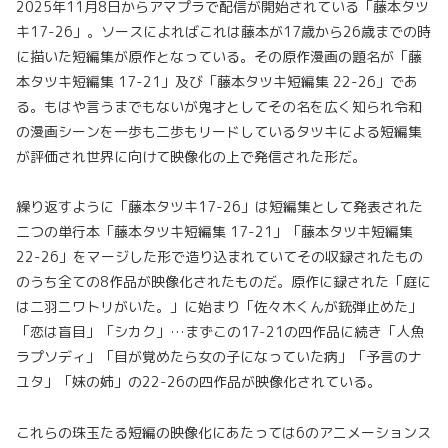
2025年11月8日からアマプラで配信が開始されている「藤本タツ
キ17-26」。ソースによればこれは藤本が17歳から26歳までの時
に描いた短編集が原作となっている。その原作漫画の題名が「藤
本タツキ短編集 17-21」及び「藤本タツキ短編集 22-26」であ
る。もはや言うまでもないが鬼才としてその名を広く知られ令和
の漫画シーンを一歩も二歩もリードしているタツキによる短編集
が評価され世界に向けて映像化の上で発信された形だ。
繰り返すように「藤本タツキ17-26」は短編集として発表された
二つの単行本「藤本タツキ短編集 17-21」「藤本タツキ短編集
22-26」をマージした形で造り込まれていてその収録されたもの
のうち全ての8作品が映像化されたものだ。原作に録された「庭に
は二羽ニワトリがいた。」に始まり「佐々木くんが銃弾止めた」
「恋は盲目」「シカク」…まずこの17-21の四作品に続き「人魚
ラプソディ」「目が覚めたら女の子になっていた病」「予言のナ
ユタ」「妹の姉」の22-26の四作品が映像化されている。
これらの珠玉たる短編の映像化にあたっては6のアニメーションス