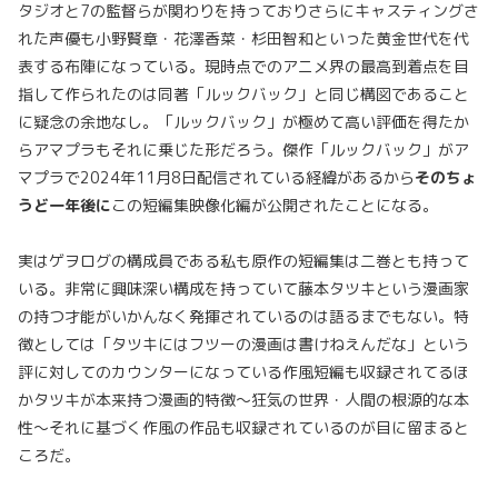
タジオと7の監督らが関わりを持っておりさらにキャスティングさ
れた声優も小野賢章・花澤香菜・杉田智和といった黄金世代を代
表する布陣になっている。現時点でのアニメ界の最高到着点を目
指して作られたのは同著「ルックバック」と同じ構図であること
に疑念の余地なし。「ルックバック」が極めて高い評価を得たか
らアマプラもそれに乗じた形だろう。傑作「ルックバック」がア
マプラで2024年11月8日配信されている経緯があるから
そのちょ
うど一年後に
この短編集映像化編が公開されたことになる。
実はゲヲログの構成員である私も原作の短編集は二巻とも持って
いる。非常に興味深い構成を持っていて藤本タツキという漫画家
の持つ才能がいかんなく発揮されているのは語るまでもない。特
徴としては「タツキにはフツーの漫画は書けねえんだな」という
評に対してのカウンターになっている作風短編も収録されてるほ
かタツキが本来持つ漫画的特徴～狂気の世界・人間の根源的な本
性～それに基づく作風の作品も収録されているのが目に留まると
ころだ。