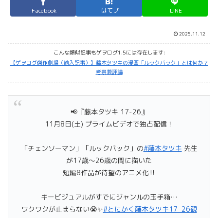
Facebook
はてブ
LINE
2025.11.12
こんな類似記事もゲヲログ1.5には存在します:
【ゲヲログ傑作劇場（輸入記事）】藤本タツキの漫画「ルックバック」とは何か？
考察兼評論
📢『藤本タツキ 17-26』
11月8日(土) プライムビデオで独占配信！
「チェンソーマン」「ルックバック」の
#藤本タツキ
先生
が17歳～26歳の間に描いた
短編8作品が待望のアニメ化‼
キービジュアルがすでにジャンルの玉手箱…
ワクワクが止まらない😭✨
#とにかく藤本タツキ17_26観