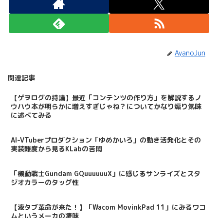
AyanoJun
関連記事
【ゲヲログの持論】最近「コンテンツの作り方」を解説するノ
ウハウ本が明らかに増えすぎじゃね？についてかなり煽り気味
に述べてみる
AI-VTuberプロダクション「ゆめかいろ」の動き活発化とその
実装難度から見るKLabの苦悶
「機動戦士Gundam GQuuuuuuX」に感じるサンライズとスタ
ジオカラーのタッグ性
【液タブ革命が来た！】「Wacom MovinkPad 11」にみるワコ
ムというメーカの凄味