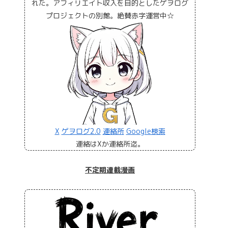
れた。アフィリエイト収入を目的としたゲヲログ
プロジェクトの別館。絶賛赤字運営中☆
X
ゲヲログ2.0
連絡所
Google検索
連絡はXか連絡所迄。
不定期連載漫画