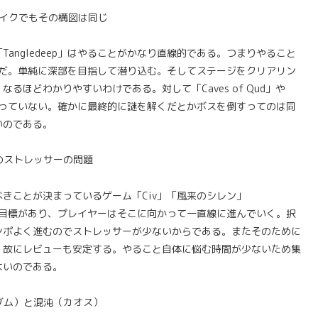
イクでもその構図は同じ
angledeep」はやることがかなり直線的である。つまりやること
のだ。単純に深部を目指して潜り込む。そしてステージをクリアリン
ほどわかりやすいわけである。対して「Caves of Qud」や
それほど決まっていない。確かに最終的に謎を解くだとかボスを倒すってのは同
いのである。
のストレッサーの問題
きことが決まっているゲーム「Civ」「風来のシレン」
明確な目標があり、プレイヤーはそこに向かって一直線に進んでいく。択
ンポよく進むのでストレッサーが少ないからである。またそのために
。故にレビューも安定する。やること自体に悩む時間が少ないため集
ないのである。
ダム）と混沌（カオス）