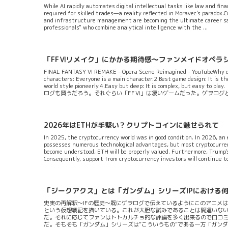
While AI rapidly automates digital intellectual tasks like law and fina
required for skilled trades—a reality reflected in Moravec's paradox.C
and infrastructure management are becoming the ultimate career saf
professionals" who combine analytical intelligence with the ...
「FFⅥリメイク」にかかる期待感～ファンメイドオペラ
FINAL FANTASY VI REMAKE – Opera Scene Reimagined - YouTubeWhy do
characters: Everyone is a main character.2.Best game design: It is th
world style pioneerly.4.Easy but deep: It is complex
ログも買うだろう。それぐらい「FFⅥ」は凄いゲームだった。ゲヲログ
で、よくよく考えると、「FF」という記念碑的ゲームシリーズにおいて、ゲ
2026年はETHが手堅い？クリプトコインに魅せられて
In 2025, the cryptocurrency world was in good condition. In 2026, an 
possesses numerous technological advantages, but most cryptocurren
become understood, ETH will be properly valued. Furthermore, Trump'
Consequently, support from cryptocurrency investors will continue to
「ジークアクス」とは「ガンダム」シリーズIPにおける
史実の再解釈～IFの歴史～既にゲヲログで伝えているようにこのアニメは
という仮想戦記を描いている。これが大胆な試みであることは間違いない
だ。それに応じてファンはトトカルチョ的な評論を多く出来るので口コ
だ。そもそも「ガンダム」シリーズは”こういうもの”である一方「ガン