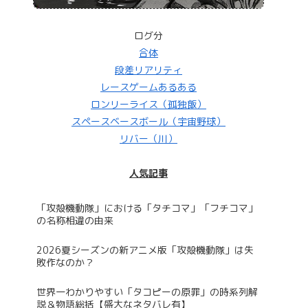
ログ分
合体
段差リアリティ
レースゲームあるある
ロンリーライス（孤独飯）
スペースベースボール（宇宙野球）
リバー（川）
人気記事
「攻殻機動隊」における「タチコマ」「フチコマ」
の名称相違の由来
2026夏シーズンの新アニメ版「攻殻機動隊」は失
敗作なのか？
世界一わかりやすい「タコピーの原罪」の時系列解
説＆物語総括【盛大なネタバレ有】