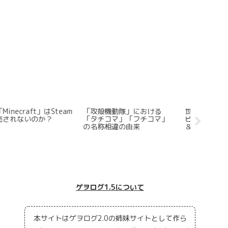
teamで注目すべき日本語
ゲーマ兼プロスケーター宇
「ロマン
で遊べる高評価ギャンブル
野昌磨~YouTubeライブ配信
ミニゲー
ーム5選
を通じて「スト6」の”興
トに似てい
行”に貢献か
ルを三つ
ゲヲログ1.5について
本サイトはゲヲログ2.0の姉妹サイトとして作ら