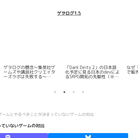
ゲヲログ1.5
ァ
圧倒的に好評ローグライト
Steamでリリースされたロ
S
し
「Hades」はなぜクソゲー
ーグライトFPSに思うところ
っ
なのか？
を全力でまとめてみた
ゲ
モ
ゲームとやるべきことが決まっていないゲームの対比
っていないゲームの対比