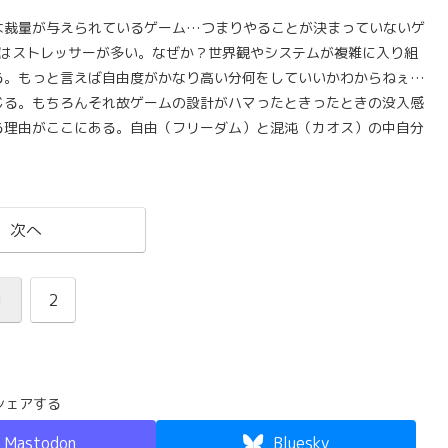
な裁量が与えられているゲー厶…つまりやることが決まっていないゲ
 Trithius」はストレッサーが多い。なぜか？世界観やシステムが複雑に入り組
る。もっと言えば自由度がかなり高い分何をしていいかわからねぇ…
じる。もちろんそれ故ゲームの設計がハマったときったときの没入感
る理由がここにある。自由（フリーダム）と混沌（カオス）の中自分
次へ
1
2
シェアする
Mastodon
Bluesky