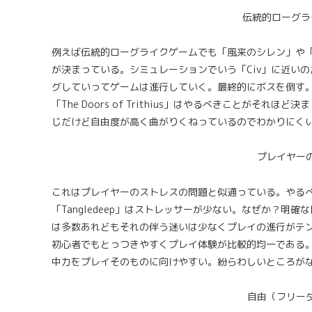
伝統的ローグラ
例えば伝統的ローグライクゲームでも「風来のシレン」や「T
が決まっている。シミュレーションでいう「Civ」に近い
グしていってゲームは進行していく。最終的にボスを倒す。なる
「The Doors of Trithius」はやるべきことが
じだけど自由度が高く曲がりくねっているのでわかりにく
プレイヤー
これはプレイヤーのストレスの問題と似通っている。やるべ
「Tangledeep」はストレッサーが少ない。なぜか？
は多数あれどもそれの伴う迷いは少なくプレイの進行がテ
初心者でもとっつきやすくプレイ体験が比較的均一である
中力をプレイそのものに向けやすい。紛らわしいところが
自由（フリー