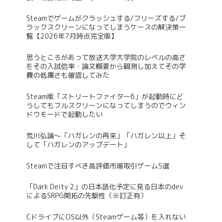
Steamでゲームがクラッシュする/フリーズする/ブ
ラックスクリーンになってしまうケースの解決策一
覧【2026年7月時点完全版】
思うところがあって放送大学大学院のレベルの高さ
をその入試倍率・論文概要から観測し加えてその学
費の低廉さも確認してみた
Steam版「ストリートファイター6」が起動時にど
うしてもフルスクリーンになってしまうのでウィン
ドウモードで起動したい
荒川弘論～「ハガレンの再来」「ハガレン以上」そ
して「ハガレンのアップデート」
Steamで注目すべき高評価市場取引ゲーム5選
「Dark Deity 2」の日本語化予定に見る日本のdev
によるSRPG開拓の先駆性（※訂正有）
CドライブにOS以外（Steamゲーム等）を入れない