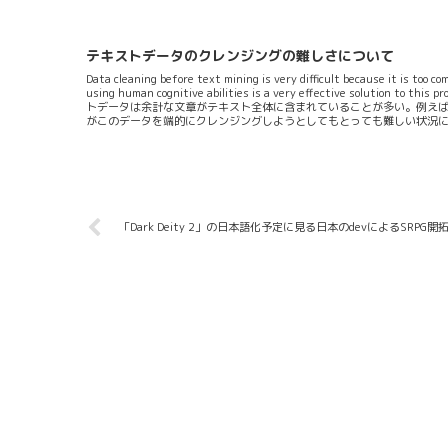
きく変わることも多い。つまりIFの歴史を描いているという点ではかな
みの王道を行っているともいえる。このふたつの基軸となる想像力の持つ
ういう解釈もある」というふたつの基軸は一見似ているようでウェイポ
を持...
テキストデータのクレンジングの難しさについて
Data cleaning before text mining is very difficult because it is too co
using human cognitive abilities is a very effective 
トデータは余計な文章がテキスト全体に含まれていることが多い。例えばPu
がこのデータを端的にクレンジングしようとしてもとっても難しい状況
残しながらメールアドレスデータ・著者データ・論文の引用情報データ・
く難しい...。なぜそうなのか？...
「Dark Deity 2」の日本語化予定に見る日本のdevによるSRP