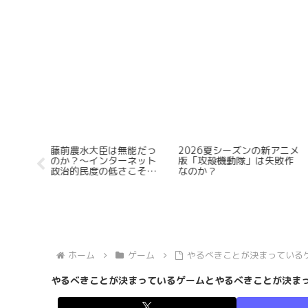
おける
世界一わかりやすい「タコ
Steam版「ストリートフ
チコマ」
ピーの原罪」の時系列解説
イター6」が起動時にどう
＆物語総括【盛大なネタバ
てもフルスクリーンにな
レ有】
てしまうのでウィンドウ
ードで起動したい
ホーム
ゲーム
やるべきことが決まっている
やるべきことが決まっているゲームとやるべきことが決ま