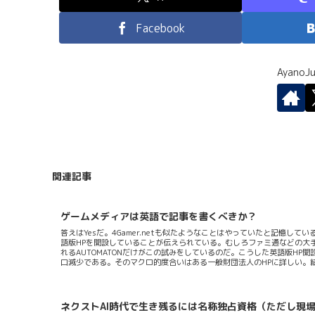
Facebook
Ayano
関連記事
ゲームメディアは英語で記事を書くべきか？
答えはYesだ。4Gamer.netも似たようなことはやっていたと記憶して
語版HPを開設していることが伝えられている。むしろファミ通などの大
れるAUTOMATONだけがこの試みをしているのだ。こうした英語版H
口減少である。そのマクロ的度合いはある一般財団法人のHPに詳しい。
インターネット人口は増えているがゲーム人口は頭打ちであることも事
総合的に鑑みると日本語を母言語とするゲーマーは順次減っていくと思う。
在するが少なくとも慎重に動向を見据えなければならないゆゆしき問題であ
ネクストAI時代で生き残るには名称独占資格（ただし現