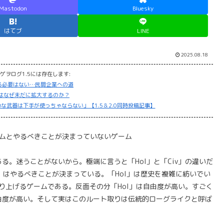
Mastodon
Bluesky
はてブ
LINE
2025.08.18
ゲヲログ1.5には存在します:
る必要はない…民間企業への道
」はなぜ未だに拡大するのか？
な武器は下手が使っちゃならない」【1.5＆2.0同時投稿記事】
ムとやるべきことが決まっていないゲーム
。迷うことがないから。極端に言うと「HoI」と「Civ」の違いだ
v」はやるべきことが決まっている。「HoI」は歴史を複雑に紡いでい
り上げるゲームである。反面その分「HoI」は自由度が高い。すごく
由度が高い。そして実はこのルート取りは伝統的ローグライクと呼ば