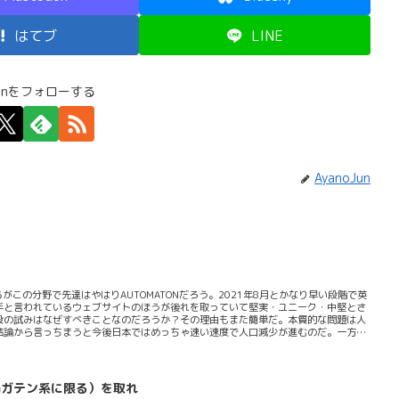
はてブ
LINE
Junをフォローする
AyanoJun
いるがこの分野で先達はやはりAUTOMATONだろう。2021年8月とかなり早い段階で英
手と言われているウェブサイトのほうが後れを取っていて堅実・ユニーク・中堅とさ
P開設の試みはなぜすべきことなのだろうか？その理由もまた簡単だ。本質的な問題は人
結論から言っちまうと今後日本ではめっちゃ速い速度で人口減少が進むのだ。一方で
実。ファミ通も表現しにくいこの問題を微妙な匙加減で伝えるが私はこれらの動向を
COVID-19の流行で巣ごもり需要が増えたこともあって様々な外乱となる要素は存
ることは間違いない。一方で世界でグローバルなゲーム...
場ガテン系に限る）を取れ