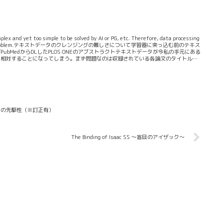
り特異なのだが本質的に本来あるべき「ガンダム」シリーズというアニメIPの作り込
ギャップが「ジークアクス」を魅力的にしている。「もしこうなったら...」と「こ
イントのベクトルが違っている。「ジークアクス」がそもそも素晴らしいコンセプト
mplex and yet too simple to be solved by AI or PG, etc. Therefore, data processing
solution to this problem.テキストデータのクレンジングの難しさについて学習器に突っ込む前のテキス
bMedからDLしたPLOS ONEのアブストラクトテキストデータが今私の手元にある
に相対することになってしまう。まず問題なのは収録されている各論文のタイトルを
論文の持つID的データなどはくまなく削除する必要があるということ。これがすご
G開拓の先駆性（※訂正有）
The Binding of Isaac SS ～盲目のアイザック～