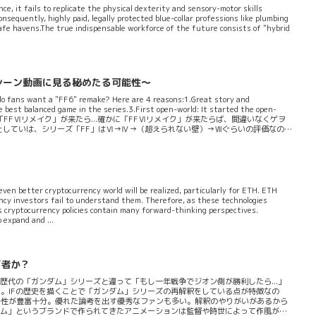
nce, it fails to replicate the physical dexterity and sensory-motor skills
onsequently, highly paid, legally protected blue-collar professions like plumbing
e havens.The true indispensable workforce of the future consists of "hybrid
シーン動画に見る秘めたる可能性～
 fans want a "FF6" remake? Here are 4 reasons:1.Great story and
e best balanced game in the series.3.First open-world: It started the open-
, but easy to play.「FFⅥリメイク」が来たら...確かに「FFⅥリメイク」が来たらば、間違いなくゲヲ
としていは、シリーズ「FF」はⅥ→Ⅳ→（超えられない壁）→Ⅶぐらいの評価なの
ヲログ自身、一番高い...
even better cryptocurrency world will be realized, particularly for ETH. ETH
cy investors fail to understand them. Therefore, as these technologies
s cryptocurrency policies contain many forward-thinking perspectives.
 expand and ...
何者か？
歴代の「ガンダム」シリーズと違って「もし一年戦争でジオン側が勝利したら...」
。IFの歴史を描くことで「ガンダム」シリーズの再解釈をしている点が特徴なの
ミ性が豊富十分。優れた論考を出す優秀なファンも多い。解釈のやりがいがあるから
ダム」というブランドで作られてきたアニメーションは監督や時世によって作風が大