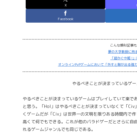
X
Facebook
こんな類似記事も
夢の大学教授に拘
「超かぐや姫 !
オンラインPvPゲームにおいて「外すと隙が出る強力
やるべきことが決まっているゲー
やるべきことが決まっているゲームはプレイしていて楽である
と思う。「HoI」はやるべきことが決まっていなくて「Ci
くゲームだが「Civ」は世界一の文明を限りある時間内で作
高くて何でもできる。これが他のパラドゲーだとさらに自
れるゲームジャンルでも同じである。