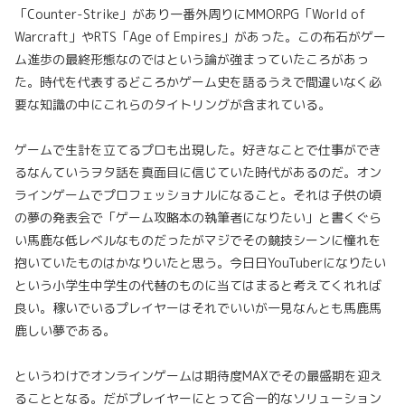
「Counter-Strike」があり一番外周りにMMORPG「World of
Warcraft」やRTS「Age of Empires」があった。この布石がゲー
ム進歩の最終形態なのではという論が強まっていたころがあっ
た。時代を代表するどころかゲーム史を語るうえで間違いなく必
要な知識の中にこれらのタイトリングが含まれている。
ゲームで生計を立てるプロも出現した。好きなことで仕事ができ
るなんていうヲタ話を真面目に信じていた時代があるのだ。オン
ラインゲームでプロフェッショナルになること。それは子供の頃
の夢の発表会で「ゲーム攻略本の執筆者になりたい」と書くぐら
い馬鹿な低レベルなものだったがマジでその競技シーンに憧れを
抱いていたものはかなりいたと思う。今日日YouTuberになりたい
という小学生中学生の代替のものに当てはまると考えてくれれば
良い。稼いでいるプレイヤーはそれでいいが一見なんとも馬鹿馬
鹿しい夢である。
というわけでオンラインゲームは期待度MAXでその最盛期を迎え
ることとなる。だがプレイヤーにとって合一的なソリューション