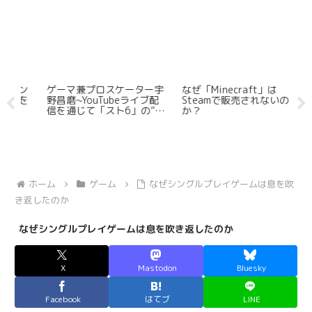
ン
ゲーマ兼プロスケーター宇
なぜ「Minecraft」は
S
を
野昌磨~YouTubeライブ配
Steamで販売されないの
ー
信を通じて「スト6」の”興
か？
で
行”に貢献か
ホーム
ゲーム
なぜシングルプレイゲームは息を吹
き返したのか
なぜシングルプレイゲームは息を吹き返したのか
X
Mastodon
Bluesky
Facebook
はてブ
LINE