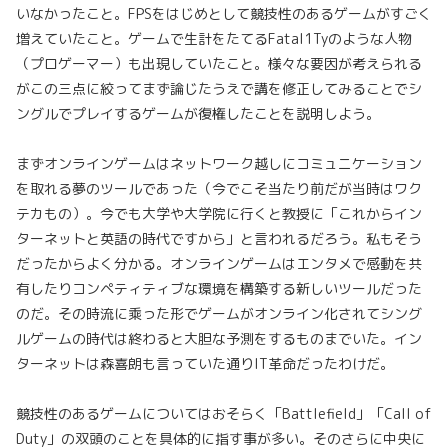
いなかったこと。FPSをはじめとして競技性のあるゲームがすごく
増えていたこと。ゲームで生計をたてるFatal1Tyのような人物
（プロゲーマー）も出現していたこと。様々な要因が考えられる
がこの三点に絞ってまず論じたうえで講を修正してみることでシ
ングルでプレイするゲームが復権したことを説明しよう。
まずオンラインゲームはネットワーク越しにコミュニケーション
を取れる夢のツールであった（今でこそ当たり前だが当時はワク
テカもの）。今でも大学や大学院に行くと教授に「これからイン
ターネットと英語の時代ですから」と言われるだろう。私もそう
だったからよく分かる。オンラインゲームはエンタメで感動を共
有したりコンペティティブな環境を構築する新しいツールだった
のだ。その時流に乘った形でゲームがオンライン化されてシング
ルゲームの時代は終わると大胆な予測をするものまでいた。イン
ターネットは森喜朗も言っていた通りIT革命だったわけだ。
競技性のあるゲームについてはおそらく「Battlefield」「Call of
Duty」の双頭のことを具体的に指す事が多い。そのさらに中央に