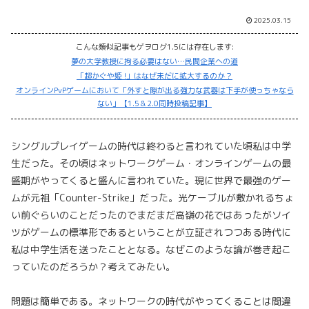
2025.03.15
こんな類似記事もゲヲログ1.5には存在します:
夢の大学教授に拘る必要はない…民間企業への道
「超かぐや姫 !」はなぜ未だに拡大するのか？
オンラインPvPゲームにおいて「外すと隙が出る強力な武器は下手が使っちゃなら
ない」【1.5＆2.0同時投稿記事】
シングルプレイゲームの時代は終わると言われていた頃私は中学
生だった。その頃はネットワークゲーム・オンラインゲームの最
盛期がやってくると盛んに言われていた。現に世界で最強のゲー
ムが元祖「Counter-Strike」だった。光ケーブルが敷かれるちょ
い前ぐらいのことだったのでまだまだ高嶺の花ではあったがソイ
ツがゲームの標準形であるということが立証されつつある時代に
私は中学生活を送ったこととなる。なぜこのような論が巻き起こ
っていたのだろうか？考えてみたい。
問題は簡単である。ネットワークの時代がやってくることは間違