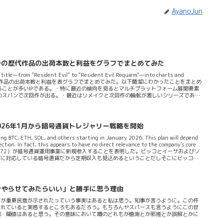
AyanoJun
での歴代作品の出荷本数と利益をグラフでまとめてみた
" title—from "Resident Evil" to "Resident Evil Requiem"—into charts and
歴代作品の出荷本数と利益を表グラフでまとめてみた。以下簡潔にわかったことをまとめ
ることが多いIPである。・特に最近の傾向を見るとマルチプラットフォーム展開要素
のスパンで次回作が出る。・最近はリメイクと次回作の輪転が激しいシリーズである
たのが実はそれなり評価の高いRE3。棒グラフからわかったこと・REは初期～中期
型のグラフになっている）。・ただ評価低迷期とされる5~7程度も出荷本数＆セ
026年1月から暗号通貨トレジャリー戦略を開始
ing BTC, ETH, SOL, and others starting in January 2026. This plan will depend
ction. In fact, this appears to have no direct relevance to the company's core
O:3672）が暗号通貨運用事業に新規参入することを表明した。ビッコとイーサおよびソ
グに対応している暗号通貨だから定期収入も見込めるということだしそこにビッコも
がかってゲヲログが解説した暗号通貨トレジャリー戦...
ずやらせてみたらいい」と勝手に思う理由
方が重要民意が示されたっていう事実はあると私は思う。知事が言うように。この件
られていると実感するところもあるだろう。もちろんヤスパースも言うようにこの世
囲・閾値はあると思う。その意味において噂のどれもが憶測とか邪推とか誤解とかに