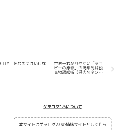
CITY」をなめてはいけな
世界一わかりやすい「タコ
ゲヲログ
い
ピーの原罪」の時系列解説
ームズや
＆物語総括【盛大なネタバ
ーズラボ
レ有】
【「地罰
たのか？
ゲヲログ1.5について
本サイトはゲヲログ2.0の姉妹サイトとして作ら