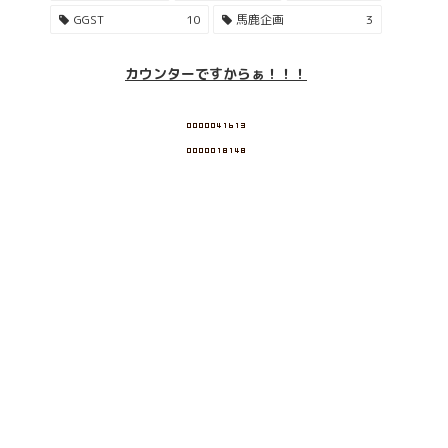
GGST
10
馬鹿企画
3
カウンターですからぁ！！！