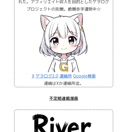
れた。アフィリエイト収入を目的としたゲヲログ
プロジェクトの別館。絶賛赤字運営中☆
X
ゲヲログ2.0
連絡所
Google検索
連絡はXか連絡所迄。
不定期連載漫画