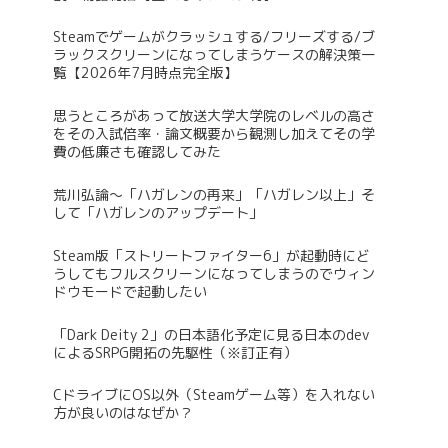
Steamでゲームがクラッシュする/フリーズする/ブ
ラックスクリーンになってしまうケースの解決策一
覧【2026年7月時点完全版】
思うところがあって放送大学大学院のレベルの高さ
をその入試倍率・論文概要から観測し加えてその学
費の低廉さも確認してみた
荒川弘論～「ハガレンの再来」「ハガレン以上」そ
して「ハガレンのアップデート」
Steam版「ストリートファイター6」が起動時にど
うしてもフルスクリーンになってしまうのでウィン
ドウモードで起動したい
「Dark Deity 2」の日本語化予定に見る日本のdev
によるSRPG開拓の先駆性（※訂正有）
CドライブにOS以外（Steamゲーム等）を入れない
方が良いのはなぜか？