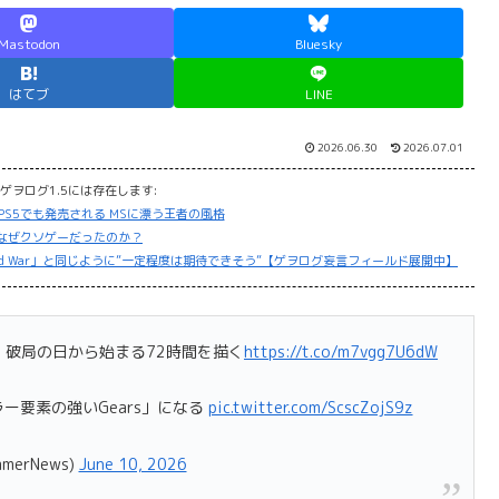
Mastodon
Bluesky
はてブ
LINE
2026.06.30
2026.07.01
ゲヲログ1.5には存在します:
aded」はPS5でも発売される MSに漂う王者の風格
」はなぜクソゲーだったのか？
」や「Void War」と同じように”一定程度は期待できそう”【ゲヲログ妄言フィールド展開中】
の開発。破局の日から始まる72時間を描く
https://t.co/m7vgg7U6dW
ー要素の強いGears」になる
pic.twitter.com/ScscZojS9z
amerNews)
June 10, 2026