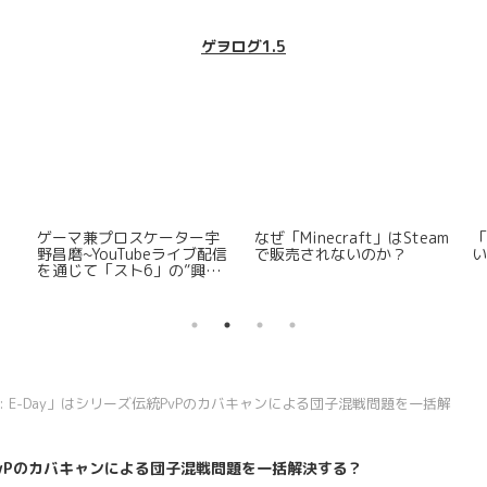
ゲヲログ1.5
ゲーマ兼プロスケーター宇
なぜ「Minecraft」はSteam
「
」
野昌磨~YouTubeライブ配信
で販売されないのか？
を通じて「スト6」の”興
行”に貢献か
f War: E-Day」はシリーズ伝統PvPのカバキャンによる団子混戦問題を一括解
ーズ伝統PvPのカバキャンによる団子混戦問題を一括解決する？