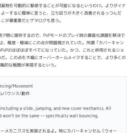
遮蔽物を可動的に駆使することが可能になるというわけ。よりダイナ
。よーするに簡単に言うと、立ち回りが大きく改善されるっつんだ
ここが最重要だとゲヲログも思う。
ンをP側に提供するので、PvPモードのプレイ時の最適化課題を解決で
Pでは、極度・極端にこの点が問題視されていた。所謂「カバーキャン
のPvPのほぼほぼすべてになっていた。かつ、これと併用されるショ
のだ。この点を大幅にオーバーホールメイクすることで、より多くの
戦略的な戦闘が実現するという。
uncing/Movement
ルバウンス/動作
cluding a slide, jumping, and new cover mechanics. All
 won’t be the same — specifically wall bouncing.
バーメカニクスも実装されるよ。特にカバーキャンセル（ウォー