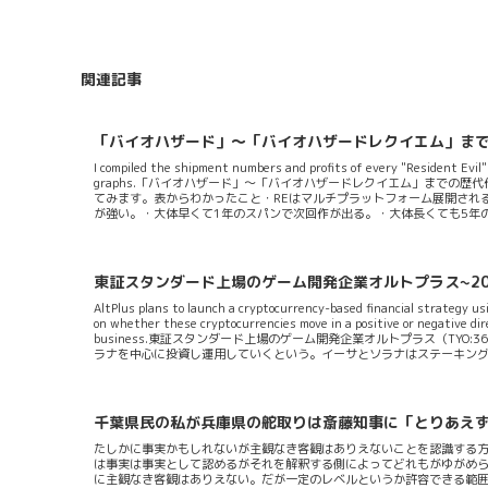
関連記事
「バイオハザード」～「バイオハザードレクイエム」ま
I compiled the shipment numbers and profits of every "Resident Evil
graphs.「バイオハザード」～「バイオハザードレクイエム」までの
てみます。表からわかったこと・REはマルチプラットフォーム展開され
が強い。・大体早くて1年のスパンで次回作が出る。・大体長くても5年
ことも確かである。・一番利益が出なかったのがRE0。・一番売れなかっ
に爆発的に売れた。・その後低迷期を経て人気が復活している（だから壺
ー...
東証スタンダード上場のゲーム開発企業オルトプラス~2
AltPlus plans to launch a cryptocurrency-based financial strategy us
on whether these cryptocurrencies move in a positive or negative dire
business.東証スタンダード上場のゲーム開発企業オルトプラス（TY
ラナを中心に投資し運用していくという。イーサとソラナはステーキン
含めてそれらの市場価値が増えればその分利幅を確保できる（オルトプラス
千葉県民の私が兵庫県の舵取りは斎藤知事に「とりあえ
たしかに事実かもしれないが主観なき客観はありえないことを認識する
は事実は事実として認めるがそれを解釈する側によってどれもがゆがめ
に主観なき客観はありえない。だが一定のレベルというか許容できる範