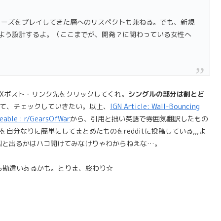
リーズをプレイしてきた層へのリスペクトも兼ねる。でも、新規
よう設計するよ。（ここまでが、開発？に関わっている女性へ
Xポスト・リンク先をクリックしてくれ。
シングルの部分は割とど
して、チェックしていきたい。以上、
IGN Article: Wall-Bouncing
eable : r/GearsOfWar
から、引用と拙い英語で雰囲気翻訳したもの
を自分なりに簡単にしてまとめたものをredditに投稿している,,,よ
凶と出るかはハコ開けてみなけりゃわからねえな…。
ら勘違いあるかも。とりま、終わり☆