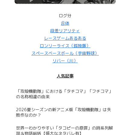
ログ分
合体
段差リアリティ
レースゲームあるある
ロンリーライス（孤独飯）
スペースベースボール（宇宙野球）
リバー（川）
人気記事
「攻殻機動隊」における「タチコマ」「フチコマ」
の名称相違の由来
2026夏シーズンの新アニメ版「攻殻機動隊」は失
敗作なのか？
世界一わかりやすい「タコピーの原罪」の時系列解
説＆物語総括【盛大なネタバレ有】