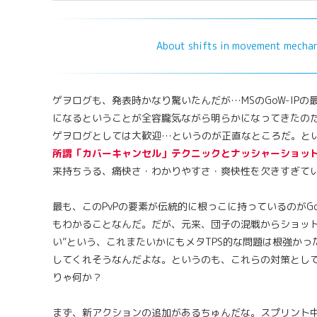
About shifts in movement mechan
ゲヲログも、発表時かなり驚いたんだが…MSのGoW-IPの最新作「
になるということが全容朧気ながら明らかになってきたの
ゲヲログとしては大歓迎…というのが正直なところだ。とい
所謂「カバーキャンセル」テクニックとナッシャーショッ
来持ちうる、痛快さ・わかりやすさ・爽快性を欠きすぎて
最も、このPvPの要素が伝統的に根っこに持っているのが
もわかることなんだ。だが、元来、団子の混戦からショット
い”という、これまたいかにもメタTPS的な問題は根強かった。こ
してくれそうなんだよな。というのも、これらの対策とし
りゃ何か？
まず、新アクションの追加があるちゅんだな。スプリント