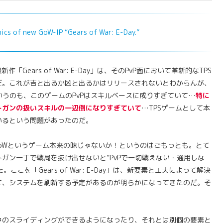
ics of new GoW-IP “Gears of War: E-Day.”
Gears of War: E-Day」は、そのPvP面において革新的なTPS
だ。これが吉と出るか凶と出るかはリリースされないとわからんが、
うのも、このゲームのPvPはスキルベースに成りすぎていて…
特に
トガンの扱いスキルの一辺倒になりすぎていて
…TPSゲームとして本
いるという問題があったのだ。
GoWというゲーム本来の味じゃないか！というのはごもっとも。とて
ガン一丁で戦局を抜け出せないと”PvPで一切戦えない・通用しな
こを「Gears of War: E-Day」は、新要素と工夫によって解決
て、システムを刷新する予定があるのが明らかになってきたのだ。そ
中のスライディングができるようになったり、それとは別個の要素と