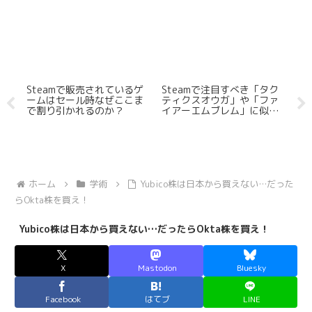
Steamで販売されているゲ
Steamで注目すべき「タク
ゲ
ームはセール時なぜここま
ティクスオウガ」や「ファ
野昌
で割り引かれるのか？
イアーエムブレム」に似て
信
いるSRPGを5つ紹介する
行
【ゲヲログ1.5版】
ホーム
学術
Yubico株は日本から買えない…だった
らOkta株を買え！
Yubico株は日本から買えない…だったらOkta株を買え！
X
Mastodon
Bluesky
Facebook
はてブ
LINE