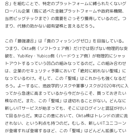
合」を組むことで、特定のプラットフォームに縛られたくないグ
ローバル企業（既に述べた金融プラットフォームや政府系機関、
当然ビッグテックまで）の需要をごっそり獲得しているのだ。つ
まり、代替の効かない超有望株と言えるだろう。
この「最強連合」は「真のフィッシングゼロ」を目指している。
つまり、Okta側（ソフトウェア側）だけでは防げない物理的な突
破を、YubiKey・Yubico側（ハードウェア側）が物理的にシャッ
トアウトするっていう凹凸の組みなってるのだ。この組み合わせ
は、企業のセキュリティ予算において「絶対に削れない聖域」に
なっているわけ。そして、この「聖域」はこれからも強くなるだ
ろう。よーするに、地政学的リスクや軍事リスクが2020年代に入
ってから急速に高まっているから今だからこそ、買っておきたい
株なのだ。また、この「聖域」は途切れることがない。どんなに
新しいITサービスが始まっても、そこにはログインと認証が付い
て回るからだ。実はこの意において、Okta株はトレンドの波に流
されない、という利点も持つのだ。むしろ、新しいITユニコーン
が登場すれば登場するほど、この「聖域」はどんどん拡張してい