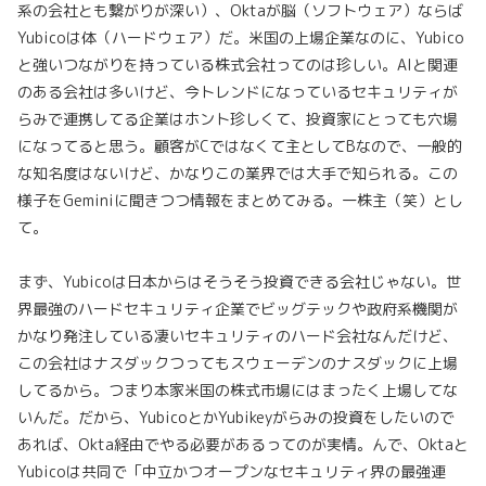
系の会社とも繋がりが深い）、Oktaが脳（ソフトウェア）ならば
Yubicoは体（ハードウェア）だ。米国の上場企業なのに、Yubico
と強いつながりを持っている株式会社ってのは珍しい。AIと関連
のある会社は多いけど、今トレンドになっているセキュリティが
らみで連携してる企業はホント珍しくて、投資家にとっても穴場
になってると思う。顧客がCではなくて主としてBなので、一般的
な知名度はないけど、かなりこの業界では大手で知られる。この
様子をGeminiに聞きつつ情報をまとめてみる。一株主（笑）とし
て。
まず、Yubicoは日本からはそうそう投資できる会社じゃない。世
界最強のハードセキュリティ企業でビッグテックや政府系機関が
かなり発注している凄いセキュリティのハード会社なんだけど、
この会社はナスダックつってもスウェーデンのナスダックに上場
してるから。つまり本家米国の株式市場にはまったく上場してな
いんだ。だから、YubicoとかYubikeyがらみの投資をしたいので
あれば、Okta経由でやる必要があるってのが実情。んで、Oktaと
Yubicoは共同で「中立かつオープンなセキュリティ界の最強連