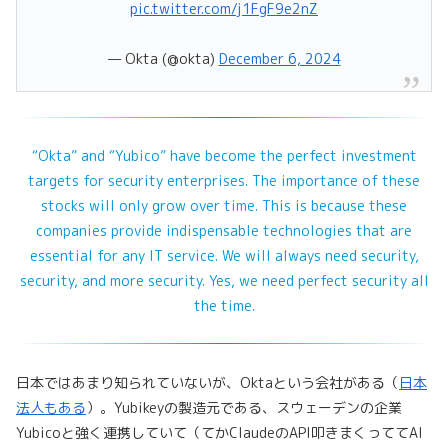
pic.twitter.com/j1FgF9e2nZ
— Okta (@okta)
December 6, 2024
“Okta” and “Yubico” have become the perfect investment
targets for security enterprises. The importance of these
stocks will only grow over time. This is because these
companies provide indispensable technologies that are
essential for any IT service. We will always need security,
security, and more security. Yes, we need perfect security all
the time.
日本ではあまり知られていないが、Oktaという会社がある（
日本
法人もある
）。Yubikeyの製造元である、スウェーデンの企業
Yubicoと強く連携していて（てかClaudeのAPI叩きまくっててAI