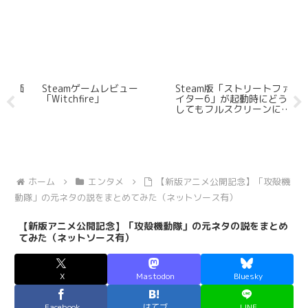
評価
Steamゲームレビュー
Steam版「ストリートファ
江
「Witchfire」
イター6」が起動時にどう
た
してもフルスクリーンにな
の
ってしまうのでウィンドウ
本
モードで起動したい
ホーム
エンタメ
【新版アニメ公開記念】「攻殻機
動隊」の元ネタの説をまとめてみた（ネットソース有）
【新版アニメ公開記念】「攻殻機動隊」の元ネタの説をまとめ
てみた（ネットソース有）
X
Mastodon
Bluesky
Facebook
はてブ
LINE