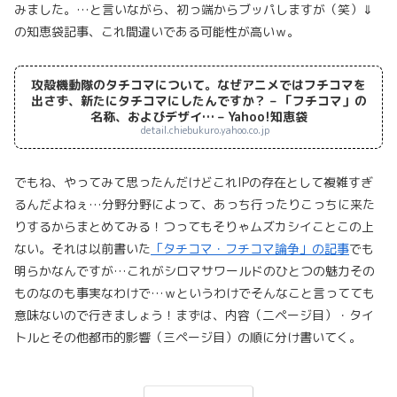
みました。…と言いながら、初っ端からブッパしますが（笑）⇓
の知恵袋記事、これ間違いである可能性が高いｗ。
攻殻機動隊のタチコマについて。なぜアニメではフチコマを
出さず、新たにタチコマにしたんですか？ – 「フチコマ」の
名称、およびデザイ… – Yahoo!知恵袋
detail.chiebukuro.yahoo.co.jp
でもね、やってみて思ったんだけどこれIPの存在として複雑すぎ
るんだよねぇ…分野分野によって、あっち行ったりこっちに来た
りするからまとめてみる！つってもそりゃムズカシイことこの上
ない。それは以前書いた
「タチコマ・フチコマ論争」の記事
でも
明らかなんですが…これがシロマサワールドのひとつの魅力その
ものなのも事実なわけで…ｗというわけでそんなこと言ってても
意味ないので行きましょう！まずは、内容（二ページ目）・タイ
トルとその他都市的影響（三ページ目）の順に分け書いてく。