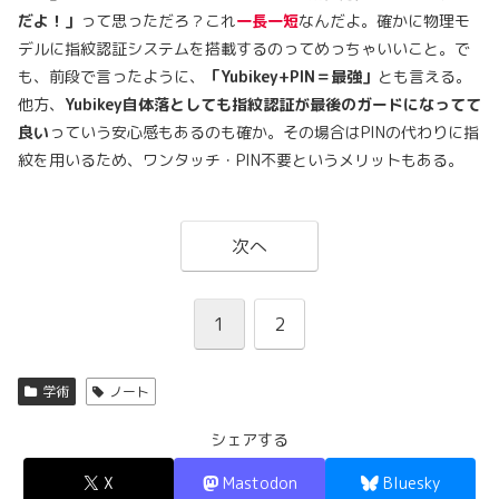
だよ！」
って思っただろ？これ
一長一短
なんだよ。確かに物理モ
デルに指紋認証システムを搭載するのってめっちゃいいこと。で
も、前段で言ったように、
「Yubikey+PIN＝最強」
とも言える。
他方、
Yubikey自体落としても指紋認証が最後のガードになってて
良い
っていう安心感もあるのも確か。その場合はPINの代わりに指
紋を用いるため、ワンタッチ・PIN不要というメリットもある。
次へ
1
2
学術
ノート
シェアする
X
Mastodon
Bluesky