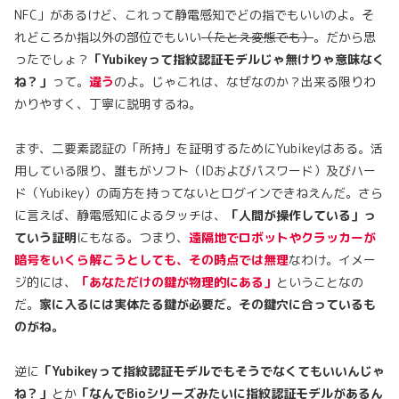
NFC」があるけど、これって静電感知でどの指でもいいのよ。そ
れどころか指以外の部位でもいい
（たとえ変態でも）
。だから思
ったでしょ？
「Yubikeyって指紋認証モデルじゃ無けりゃ意味なく
ね？」
って。
違う
のよ。じゃこれは、なぜなのか？出来る限りわ
かりやすく、丁寧に説明するね。
まず、二要素認証の「所持」を証明するためにYubikeyはある。活
用している限り、誰もがソフト（IDおよびパスワード）及びハー
ド（Yubikey）の両方を持ってないとログインできねえんだ。さら
に言えば、静電感知によるタッチは、
「人間が操作している」っ
ていう証明
にもなる。つまり、
遠隔地でロボットやクラッカーが
暗号をいくら解こうとしても、その時点では無理
なわけ。イメー
ジ的には、
「あなただけの鍵が物理的にある」
ということなの
だ。
家に入るには実体たる鍵が必要だ。その鍵穴に合っているも
のがね。
逆に
「Yubikeyって指紋認証モデルでもそうでなくてもいいんじゃ
ね？」
とか
「なんでBioシリーズみたいに指紋認証モデルがあるん