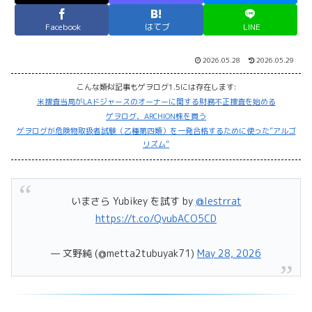
Facebook
はてブ
LINE
2026.05.28
2026.05.29
こんな類似記事もゲヲログ1.5には存在します:
米捜査当局がLAドジャースのオーナーに関する財務不正捜査を始める
ゲヲログ、ARCHION株を買う
ゲヲログが危険物取扱者試験（乙種第四類）を一発合格するために使った”アルゴ
リズム”
いまさら Yubikey を試す by
@lestrrat
https://t.co/QvubACO5CD
— 文野純 (@metta2tubuyak71)
May 28, 2026