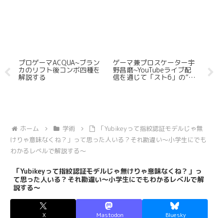
たロ
プロゲーマACQUA~ブラン
ゲーマ兼プロスケーター宇
「
こ
カのリフト後コンボ四種を
野昌磨~YouTubeライブ配
い
解説する
信を通じて「スト6」の”興
行”に貢献か
ホーム
学術
「Yubikeyって指紋認証モデルじゃ無
けりゃ意味なくね？」って思った人いる？それ勘違い～小学生にでも
わかるレべルで解説する～
「Yubikeyって指紋認証モデルじゃ無けりゃ意味なくね？」っ
て思った人いる？それ勘違い～小学生にでもわかるレべルで解
説する～
X
Mastodon
Bluesky