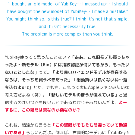
“I bought an old model of YubiKey… I messed up… I should
have bought the new model of YubiKey… I made a mistake.”
You might think so. Is this true? I think it’s not that simple,
and it isn’t necessarily true.
The problem is more complex than you think.
Yubikey使ってて思ったことない？
「ああ、これ旧モデル買っちゃ
ったよ…新モデル（Bio）には指紋認証が付いてるから、もったい
ないことしたな」
って。
「より良いハイエンドモデルが存在する
ならば、そっちを買うべきだった」「衝動買いは良くないね…落
ち込むよorz」
とか。でもさ、これって実にAppleファンみたいな
考え方だよね（笑）。
「新しいモデルのほうが優れている」
と過
信するのはいつでも良いことであるわけじゃあないんだよ。
よー
するに、この疑問は真なのか偽なのか？
これね、結論から言うと
「この疑問がそもそも間違っていて勘違
いである」
らしいんだよ。例えば、古典的なモデルに「YubiKey 5