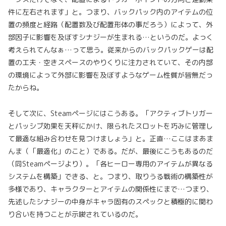
件に左右されます」と。つまり、バックパック内のアイテムの位
置の頻度と経路（配置数及び配置形体の事だろう）によって、外
部因子に影響を及ぼすシナジーが生まれる…というのだ。よっく
考えられてんなぁ…って思う。従来からのバックパックゲーは配
置の工夫・空きスペースのやりくりに注力されていて、その内部
の環境によって外部に影響を及ぼすようなゲーム性質が皆無だっ
たからね。
そして次に、Steamページにはこうある。「アクティブトリガー
とパッシブ効果を天秤にかけ、限られたスロットを巧みに管理し
て最適な組み合わせを見つけましょう」と。正直…ここはまあま
んま（「最適化」のこと）である。だが、最後にこうもあるのだ
（同Steamページより）。「各ヒーロー専用のアイテムが異なる
システムを構築」できる、と。つまり、取りうる戦術の構築性が
多様であり、キャラクターとアイテムの関係性にまで…つまり、
先述したシナジーの中身がキャラ固有のスペックと積極的に関わ
り合いを持つことが示唆されているのだ。