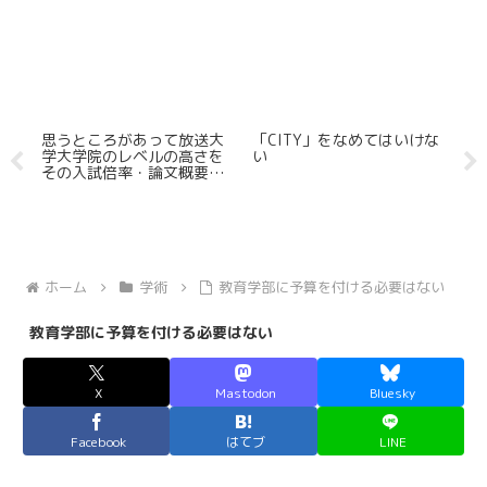
ト
思うところがあって放送大
「CITY」をなめてはいけな
S
ー
学大学院のレベルの高さを
い
イ
その入試倍率・論文概要か
し
ら観測し加えてその学費の
っ
低廉さも確認してみた
モ
ホーム
学術
教育学部に予算を付ける必要はない
教育学部に予算を付ける必要はない
X
Mastodon
Bluesky
Facebook
はてブ
LINE