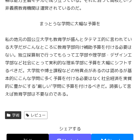
格な能力主義モデルで成り立っている。それに沿って高校という
非義務教育機関は運営されているのだ。
まっとうな学問に大幅な予算を
私の地元の国公立大学も教育学が盛んとタテマエ的に言われてい
る大学だがこんなところに教育学部向け補助予算を付ける必要は
ない。独立採算制で行ってもらって工学部や理学部・デザイン工
学部など社会にとって実利的な理系学部に予算を大幅にシフトす
るべきだ。大学院や博士課程などの特異点があるのは認めるが基
本的にこんな学問に多く予算を付ける必要はなく社会経済を実質
的に豊かにする”厳しい”学問に予算を付けるべきだ。誇張して言
えば教育学部は不要なのである。
学術
レビュー
シェアする