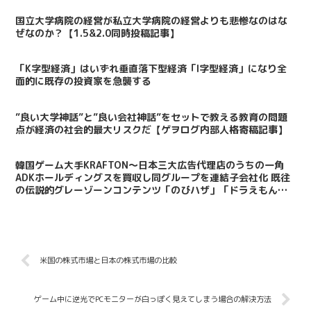
国立大学病院の経営が私立大学病院の経営よりも悲惨なのはな
ぜなのか？【1.5&2.0同時投稿記事】
「K字型経済」はいずれ垂直落下型経済「I字型経済」になり全
面的に既存の投資家を急襲する
”良い大学神話”と”良い会社神話”をセットで教える教育の問題
点が経済の社会的最大リスクだ【ゲヲログ内部人格寄稿記事】
韓国ゲーム大手KRAFTON～日本三大広告代理店のうちの一角
ADKホールディングスを買収し同グループを連結子会社化 既往
の伝説的グレーゾーンコンテンツ「のびハザ」「ドラえもんの
最終回」などの二次創作が認められる？
米国の株式市場と日本の株式市場の比較
ゲーム中に逆光でPCモニターが白っぽく見えてしまう場合の解決方法