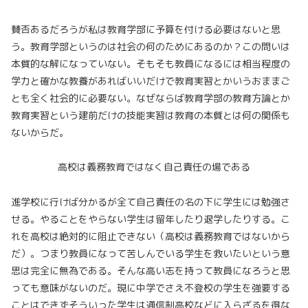
賛否あるだろうが私は教育学部に予算を付ける必要はないと思
う。教育学部というのは社会の何のためにあるのか？この問いは
本質的な解になっていない。そもそも教員になるには相当程度の
学力と確かな教養があればいいだけで教育実習とかいうおままご
とも全く社会的に必要ない。なぜならば教育学部の教育方論とか
教育実習という建前だけの技能実習は教育の本質とは何の関係も
ないからだ。
高校は義務教育ではなく自己責任の場である
進学校に行けば分かるが全て自己責任の名の下に学生には勉強さ
せる。やることをやらない学生は留年したり退学したりする。こ
れを高校は絶対的に阻止できない（高校は義務教育ではないから
だ）。つまり教員になって苦しんでいる学生を救いたいという意
思は完全に無為である。そんな高い志を持って教員になろうと思
っても意味がないのだ。現に中学でさえ不登校の学生を強要する
ことはできずそういった学生は通信制高校などに入らざるを得な