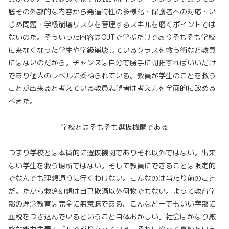
底その外部的な内容から発達特性の多様化・保護者への対応・い
じめ問題・学級崩壊リスクを管理するスキルを磨くポイントでは
ないのだ。そういった内容はOJTで学ぶだけでありそもそも学校
に来なくなった学生や学級崩壊しているクラスを救う術など教員
にはないのだから。チャンスは自分で勝手に開拓すればいいだけ
であり個人のレベルに委ねられている。教員が学生のことを救う
ことが出来ると考えている教員志望者は考え方を全面的に改める
べきだ。
学校とはそもそも選抜機関である
つまり学校とは本質的に選抜機関でありそれ以外ではない。出来
ない学生を救う場所ではない。そして教員にできることは限定的
でなんでも理想通りに行くわけない。こんなのは当たり前のこと
だ。だから救済幻想は自己欺瞞以外何物でもない。よって教育学
部の理念教育は完全に無意味である。こんなどーでもいい学部に
血税をつぎ込んでいるということ自体おかしい。社会はかなり厳