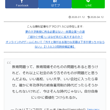
Facebook
はてブ
LINE
2026.01.12
2026.04.12
こんな類似記事もゲヲログ1.5には存在します:
夢の大学教授に拘る必要はない…民間企業への道
「超かぐや姫 !」はなぜ未だに拡大するのか？
オンラインPvPゲームにおいて「外すと隙が出る強力な武器は下手が使っちゃなら
ない」【1.5＆2.0同時投稿記事】
教育問題って、教育現場そのものの問題もあると思うけ
れど、それ以上に社会のあり方そのものが問題だと思う
んだよね。いい高校、いい大学、いい会社に入ったら幸
せ。確かに年功序列の終身雇用制の時代だったらそうか
もしれないけれど、今はそんな時代じゃない。自分自身
にいかに価値をつけられるか。
— ショリエンコサケノミッチ (@sholliencohol)
January