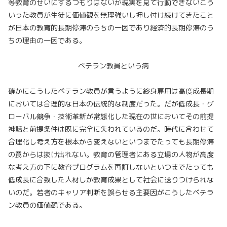
等教育のせいにするつもりはないが現実を見て行動できないこう
いった教員が生徒に価値観を無理強いし押し付け続けてきたこと
が日本の教育的長期停滞のうちの一因であり経済的長期停滞のう
ちの理由の一因である。
ベテラン教員という病
確かにこうしたベテラン教員が言うように終身雇用は高度成長期
においては合理的な日本の伝統的な制度だった。だが低成長・グ
ローバル競争・技術革新が常態化した現在の世においてその前提
神話と前提条件は既に完全に失われているのだ。時代に合わせて
合理化し考え方を根本から変えないといつまでたっても長期停滞
の罠からは抜け出れない。教育の管理者にある立場の人物が高度
な考え方の下に教育プログラムを再訂しないといつまでたっても
低成長に合致した人材しか教育成果として社会に送りつけられな
いのだ。若者のキャリア判断を誤らせる主要因がこうしたベテラ
ン教員の価値観である。