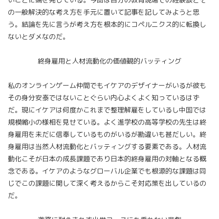
の一般解決的な考え方を手元に置いて記事を記してみようと思
う。結論を先に言うが考え方を根本的にコペルニクス的に転換し
ないとダメなのだ。
終身雇用と人材流動化の価値観的バッティング
私のオンラインゲーム仲間でもイケアのデザイナーがいるが彼も
その身分安泰ではないことぐらい内心よくよく知っているはず
だ。現にイケアは何度かこれまで整理解雇をしているし中国では
規模縮小の様相を見せている。よく進学校の高等学校の先生は終
身雇用を未だに信奉しているものがいるが勘違いも甚だしい。終
身雇用は当然人材流動化とバッティングする要素である。人材流
動化こそが日本の成長課題であり日本的終身雇用の対軸となる概
念である。イケアのようなグローバル企業でも根源的な課題は同
じでこの課題に関して深く考えるからこそ対応策を出しているの
だ。