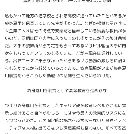
激務に耐えきれず出世コースにも乗れない悲劇
私もかって地方の進学校とされる高校に通っていたことがあるが
終身雇用を信奉している先生が多かった。なぜか根拠も示さずに
大企業に入ればその時点で安泰だと信奉している馬鹿な教員が多
いのだ。同期は国立大学に入ったものも多かったがその後は悲惨
だ。大手の製鉄所から内定をもらってあるいはビル管理大手に内
定をもらってというものも多くいた。だが皆現在は退社してい
る。出世コースに乗らなかったからあるいは勤務の厳しさに耐え
られなかったから辞めているのである。教育現場がいまだ終身雇
用前提だからこうした勘違いの悲劇を生んでいるわけだ。
終身雇用を前提として高等教育を進めるな
つまり終身雇用を前提としたキャリア観を教育レベルで若者に提
示し続けること自体がむしろ・もはや今最大の教育的リスクにな
りつつあるのだ。この固定的な概念をぶち破らないと当然イノベ
ーティブな人材は出てこないし環境整備も整わない。すべてを高