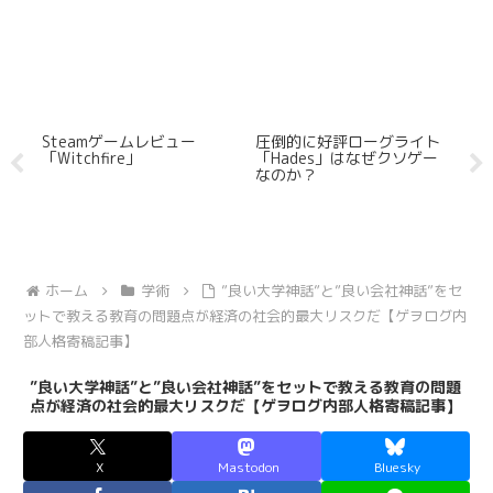
ニ
Steamゲームレビュー
圧倒的に好評ローグライト
S
敗
「Witchfire」
「Hades」はなぜクソゲー
市
なのか？
ホーム
学術
”良い大学神話”と”良い会社神話”をセ
ットで教える教育の問題点が経済の社会的最大リスクだ【ゲヲログ内
部人格寄稿記事】
”良い大学神話”と”良い会社神話”をセットで教える教育の問題
点が経済の社会的最大リスクだ【ゲヲログ内部人格寄稿記事】
X
Mastodon
Bluesky