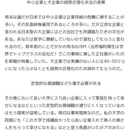
中小企業と大企業の経営合理化手法の差異
有名な論だが日本では中小企業は企業存続の危機に瀕することが
多い。その反面終身雇用であるところが多い。だが立派な企業と
言われる日本型の大企業にはどの会社でも所謂肩たたきの文化が
ある。あなたは数字に貢献していないので退社してもらうと言わ
れるのだ。数年前のことだがかの有名なIBM（当然福利厚生は世
界でトップクラスの会社だ）でこの事例に瀕した正社員がいたの
を新聞が特集していた。大企業では実績のない人には40~50ぐら
いになったら少なくとも経営の合理化のため辞めてもらうのだ。
定型的な価値観はぶち壊す必要がある
その意において良い大学に入り良い企業に入って家族を持って幸
せになるなどといった定型的な価値観が通りにくくなっているの
はもう現実が証明している。明白な事実現実なのだ。私の大学の
同期にも「この大学で成績良かったら良い企業入れて美人の奥さ
んをもらって幸せになれる」などと宣う馬鹿がいたがアホみたい