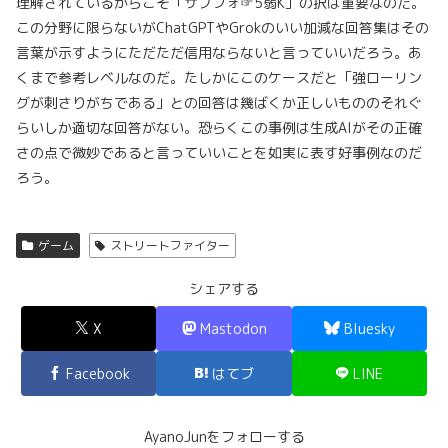
理解されているからこそ「サプフォ☞5弱K」の択は重要なのだ。
この分野に限らないがChatGPTやGrokのいい加減な回答集はその
言葉が示すようにただただ信用ならないと言っていいだろう。あ
くまで参考レベルなのだ。たしかにこのケースだと「強ローリン
グが刺さりがちである」との回答は幾ばくか正しいもののそれぐ
らいしか適切な回答がない。恐らくこの事例は生成AIがその正確
さの点で微妙であると言っていいことを如実に表す好事例なのだ
ろう。
ゲーム
ストリートファイター
シェアする
X
Mastodon
Bluesky
Facebook
はてブ
LINE
AyanoJunをフォローする