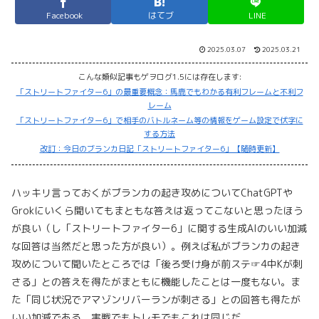
Facebook
はてブ
LINE
2025.03.07
2025.03.21
こんな類似記事もゲヲログ1.5には存在します:
「ストリートファイター6」の最重要概念：馬鹿でもわかる有利フレームと不利フ
レーム
「ストリートファイター6」で相手のバトルネーム等の情報をゲーム設定で伏字に
する方法
改訂：今日のブランカ日記「ストリートファイター6」【随時更新】
ハッキリ言っておくがブランカの起き攻めについてChatGPTや
Grokにいくら聞いてもまともな答えは返ってこないと思ったほう
が良い（し「ストリートファイター6」に関する生成AIのいい加減
な回答は当然だと思った方が良い）。例えば私がブランカの起き
攻めについて聞いたところでは「後ろ受け身が前ステ☞4中Kが刺
さる」との答えを得たがまともに機能したことは一度もない。ま
た「同じ状況でアマゾンリバーランが刺さる」との回答も得たが
いい加減である。実戦でもトレモでもこれは同じだ。