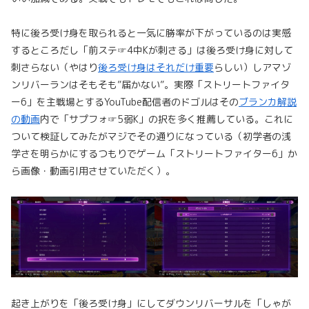
特に後ろ受け身を取られると一気に勝率が下がっているのは実感
するところだし「前ステ☞4中Kが刺さる」は後ろ受け身に対して
刺さらない（やはり
後ろ受け身はそれだけ重要
らしい）しアマゾ
ンリバーランはそもそも”届かない”。実際「ストリートファイタ
ー6」を主戦場とするYouTube配信者のドゴルはその
ブランカ解説
の動画
内で「サプフォ☞5弱K」の択を多く推薦している。これに
ついて検証してみたがマジでその通りになっている（初学者の浅
学さを明らかにするつもりでゲーム「ストリートファイター6」か
ら画像・動画引用させていただく）。
起き上がりを「後ろ受け身」にしてダウンリバーサルを「しゃが