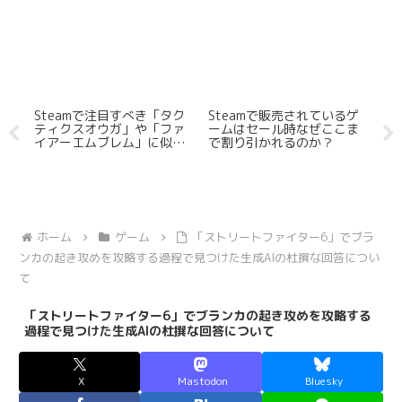
注目すべき「タク
Steamで販売されているゲ
2026夏シーズンの
ウガ」や「ファ
ームはセール時なぜここま
メ版「攻殻機動隊」
ブレム」に似て
で割り引かれるのか？
作なのか？
を5つ紹介する
.5版】
ホーム
ゲーム
「ストリートファイター6」でブラ
ンカの起き攻めを攻略する過程で見つけた生成AIの杜撰な回答につい
て
「ストリートファイター6」でブランカの起き攻めを攻略する
過程で見つけた生成AIの杜撰な回答について
X
Mastodon
Bluesky