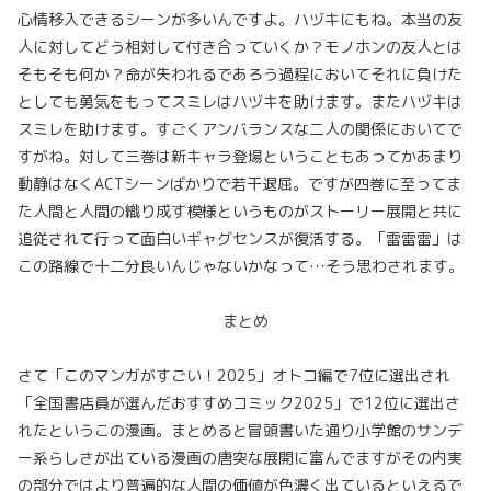
心情移入できるシーンが多いんですよ。ハヅキにもね。本当の友
人に対してどう相対して付き合っていくか？モノホンの友人とは
そもそも何か？命が失われるであろう過程においてそれに負けた
としても勇気をもってスミレはハヅキを助けます。またハヅキは
スミレを助けます。すごくアンバランスな二人の関係においてで
すがね。対して三巻は新キャラ登場ということもあってかあまり
動静はなくACTシーンばかりで若干退屈。ですが四巻に至ってま
た人間と人間の織り成す模様というものがストーリー展開と共に
追従されて行って面白いギャグセンスが復活する。「雷雷雷」は
この路線で十二分良いんじゃないかなって…そう思わされます。
まとめ
さて「このマンガがすごい！2025」オトコ編で7位に選出され
「全国書店員が選んだおすすめコミック2025」で12位に選出さ
れたというこの漫画。まとめると冒頭書いた通り小学館のサンデ
ー系らしさが出ている漫画の唐突な展開に富んでますがその内実
の部分ではより普遍的な人間の価値が色濃く出ているといえるで