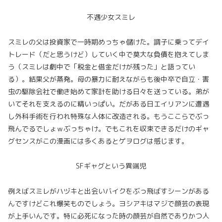
不遇少女スミレ
スミレの父は投資家で一時期めっちゃ儲けた。調子に乗ってデイ
トレード（だと思うけど）していく中で莫大な負債を抱えてしま
う（スミレは劇中で「税金と借金だけが残った」と語ってい
る）。結果父が蒸発。母の暴力に耐えながらも後中卒で自立・害
虫の駆除会社で働き始めて家計を助ける日々を送っている。弟が
いてそれを支えるのに精いっぱい。だがある日エイリアンに遭遇
し外科手術を行われ特殊な人体に改造される。もうここらでぶっ
飛んでるでしょｗぶっちゃけ。でもこれを収束できるだけのギャ
グセンスがこの漫画には多くあるとゲヲログは感じます。
SFギャグという異端児
例えばスミレがハヅキと出会いバイクをぶっ飛ばすシーンがある
んですけどこれ爆笑ものでしょう。ヨシアキはマジで顔芸の表現
が上手いんです。特に必死になった時の顔芸が自然でありかつ人