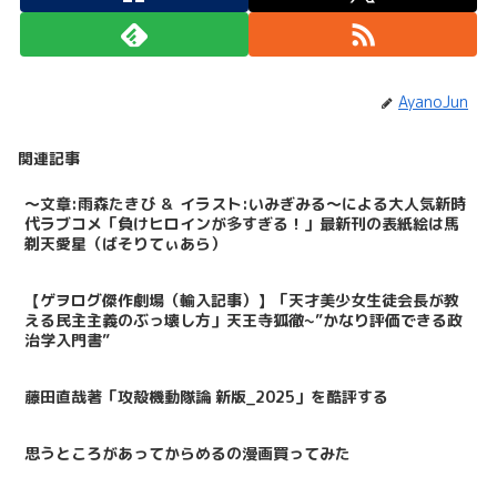
AyanoJun
関連記事
～文章:雨森たきび ＆ イラスト:いみぎみる～による大人気新時
代ラブコメ「負けヒロインが多すぎる！」最新刊の表紙絵は馬
剃天愛星（ばそりてぃあら）
【ゲヲログ傑作劇場（輸入記事）】「天才美少女生徒会長が教
える民主主義のぶっ壊し方」天王寺狐徹~”かなり評価できる政
治学入門書”
藤田直哉著「攻殻機動隊論 新版_2025」を酷評する
思うところがあってからめるの漫画買ってみた