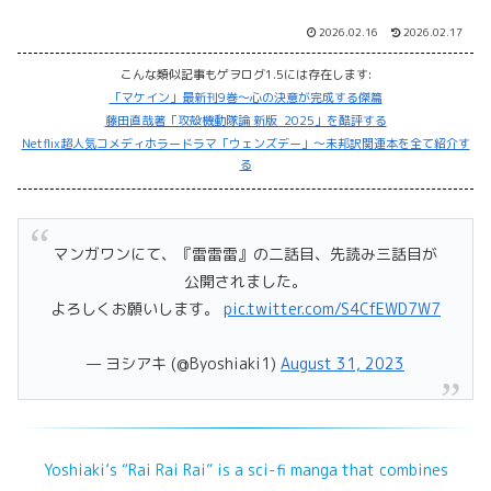
2026.02.16
2026.02.17
こんな類似記事もゲヲログ1.5には存在します:
「マケイン」最新刊9巻～心の決意が完成する傑篇
藤田直哉著「攻殻機動隊論 新版_2025」を酷評する
Netflix超人気コメディホラードラマ「ウェンズデー」～未邦訳関連本を全て紹介す
る
マンガワンにて、『雷雷雷』の二話目、先読み三話目が
公開されました。
よろしくお願いします。
pic.twitter.com/S4CfEWD7W7
— ヨシアキ (@Byoshiaki1)
August 31, 2023
Yoshiaki’s “Rai Rai Rai” is a sci-fi manga that combines