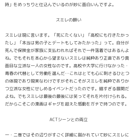
時」をめっちりと仕込んでいるのが妙に面白いんですよ。
スミレの願い
スミレは現に言います。「死にたくない」「高校にも行きたかっ
たし」「本当は男の子とデートもしてみたかった」って。自分が
死んで保険金が家族に支払われればそれで一件落着ではあるんよ
ね。でもそれを本心から望まないスミレは純粋あり正直であり真
面目な立派な一人の女性なのです。高校や大学に行けなかった・
青春の代替として労働を選んだ…これはとても心に刺さるひとつ
の体現であり現実なわけですがそれこそがスミレを純粋でありか
つ立派な女性にせしめるイベントだったのです。暗すぎる展開だ
よね。でもスミレは最後の最後には笑ってそれを片付けられる。
だからこそこの漫画はギャグを超えた感動をガチで持つのです。
ACTシーンとの両立
一・二巻ではその辺りがすごく詳細に描かれていて妙にスミレに