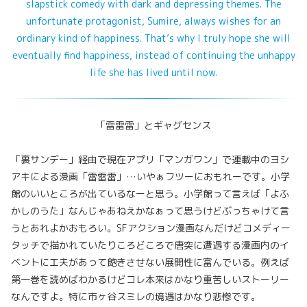
slapstick comedy with dark and depressing themes. The
unfortunate protagonist, Sumire, always wishes for an
ordinary kind of happiness. That’s why I truly hope she will
eventually find happiness, instead of continuing the unhappy
life she has lived until now.
「雷雷雷」とギャグセンス
「裏サンデー」経由で現在アプリ「マンガワン」で連載中のヨシ
アキによる漫画「雷雷雷」…いやぁフツーにおもれーです。小学
館のいいところが出ているなーと思う。小学館って言えば「よふ
かしのうた」なんじゃあねえかなぁって思うけどぶっちゃけて言
うとあれよかおもろい。SFアクション漫画なんだけどコメディー
タッチで描かれていたりころどころで唐突に遭遇する漫画内のイ
ベントに工夫があって飽きさせない展開性に富んでいる。例えば
第一巻を読めばわかるけどコレ本来はかなり重苦しいストーリー
なんですよ。特に市ヶ谷スミレの境遇はかなり悲惨です。