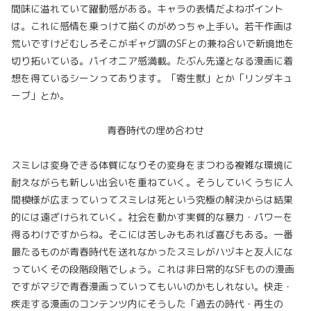
間味に溢れていて躍動感がある。キャラの表情だよねポイント
は。これに感情を乗っけて描くのがめっちゃ上手い。若干作画は
荒いですけどむしろそこがギャグ調のSFとの兼ね合いで新境地を
切り拓いている。パイオニア感満載。たぶん先達となる漫画に着
想を得ているシーンってあります。「寄生獣」とか「リンダキュ
ーブ」とか。
青春時代の埋め合わせ
スミレは変身できる体質になりその変身をまつわる複雑な環境に
耐えながらも新しい出会いを重ねていく。そうしていくうちに人
間模様が広まっていってスミレは死という究極の解決からは結果
的には遠ざけられていく。社会を動かす実質的な暴力・パワーを
得るわけですからね。そこには苦しみもあれば喜びもある。一番
最たるものが青春時代を送れなかったスミレがハヅキと友人にな
っていくその段階段階でしょう。これは非日常的なSFものの漫画
ですがマジで青春漫画っていってもいいのかもしれない。快走・
疾走する漫画のコンテンツ内にそうした「過去の時代・再生の