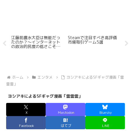
ゲ
江藤前農水大臣は無能だっ
Steamで注目すべき高評価
「
タ
たのか？～インターネット
市場取引ゲーム5選
ミ
の政治的民度の低さこそが
ト
っ
本質的問題～
ル
ホーム
エンタメ
ヨシアキによるSFギャグ漫画「雷
雷雷」
ヨシアキによるSFギャグ漫画「雷雷雷」
X
Mastodon
Bluesky
Facebook
はてブ
LINE