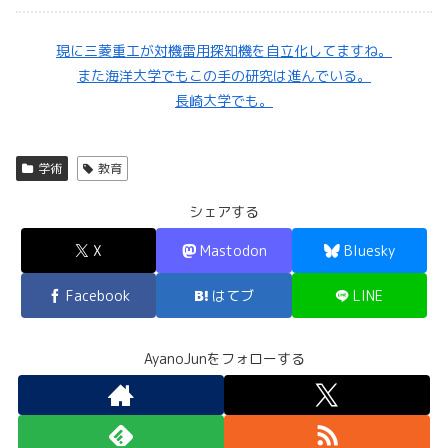
現に三菱重工が対機雷用探知機を自立化してますね。
また海洋大学でもこの手の研究は進んでいる。
長崎大学でも。
学術
教育
シェアする
X
Mastodon
Bluesky
Facebook
はてブ
LINE
AyanoJunをフォローする