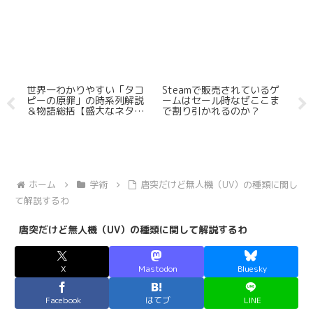
けな
世界一わかりやすい「タコ
Steamで販売されているゲ
プ
ピーの原罪」の時系列解説
ームはセール時なぜここま
カ
＆物語総括【盛大なネタバ
で割り引かれるのか？
解
レ有】
ホーム
学術
唐突だけど無人機（UV）の種類に関し
て解説するわ
唐突だけど無人機（UV）の種類に関して解説するわ
X
Mastodon
Bluesky
Facebook
はてブ
LINE