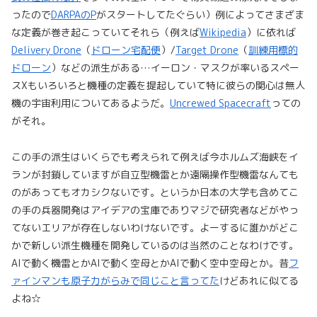
ったので
DARPAのP
がスタートしてたぐらい）例によってさまざま
な定義が巻き起こっていてそれら（例えば
Wikipedia
）に依れば
Delivery Drone
（
ドローン宅配便
）/
Target Drone
（
訓練用標的
ドローン
）などの派生がある…イーロン・マスクが率いるスペー
スXもいろいろと機種の定義を提起していて特に彼らの関心は無人
機の宇宙利用についてあるようだ。
Uncrewed Spacecraft
っての
がそれ。
この手の派生はいくらでも考えられて例えば今ホルムズ海峡をイ
ランが封鎖していますが自立型機雷とか遠隔操作型機雷なんても
のがあってもオカシクないです。というか日本の大学も含めてこ
の手の兵器開発はアイデアの宝庫でありマジで研究者などがやっ
てないエリアが存在しないわけないです。よーするに誰かがどこ
かで新しい派生機種を開発しているのは当然のことなわけです。
AIで動く機雷とかAIで動く空母とかAIで動く空中空母とか。昔
フ
ァインマンも原子力がらみで同じこと言ってた
けどあれに似てる
よね☆