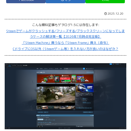
2025.12.20
こんな類似記事もゲヲログ1.5には存在します:
Steamでゲームがクラッシュする/フリーズする/ブラックスクリーンになってしま
うケースの解決策一覧【2026年7月時点完全版】
「Steam Machine」買うなら「Steam Frame」買え（命令）
CドライブにOS以外（Steamゲーム等）を入れない方が良いのはなぜか？