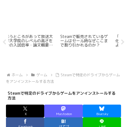
されているゲ
「Dark Deity 2」の日本語
圧倒的に好評ローグライ
なぜここま
化予定に見る日本のdevに
「Hades」はなぜクソゲ
のか？
よるSRPG開拓の先駆性
なのか？
（※訂正有）
ホーム
ゲーム
Steamで特定のドライブからゲーム
をアンインストールする方法
Steamで特定のドライブからゲームをアンインストールする
方法
X
Mastodon
Bluesky
Facebook
はてブ
LINE