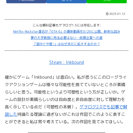
2025.01.12
こんな類似記事もゲヲログ1.5には存在します:
Netflix-Rockstar連合が「GTA 6」の最新動画を8/28に公開、斬新な試み
夢の大学教授に拘る必要はない…民間企業への道
「超かぐや姫 !」はなぜ未だに拡大するのか？
Steam：Inkbound
確かにゲーム「Inkbound」は面白い。私が思うにこのローグライ
クアクションゲームは様々な可能性を捨てていないところが素晴
らしいと思う。可能性というより可塑性という方が正しいか。ゲ
ームの設計が素晴らしいのは自由度と非自由度に対して理解力を
高く示している点だ（可塑性の本質）。
ゲヲログ2.0でも記事で解
説した
持論たる理論に過ぎないがこれは作図でこのように表すこ
とができると私は常々考えている。次の作図を見てみてほしい。