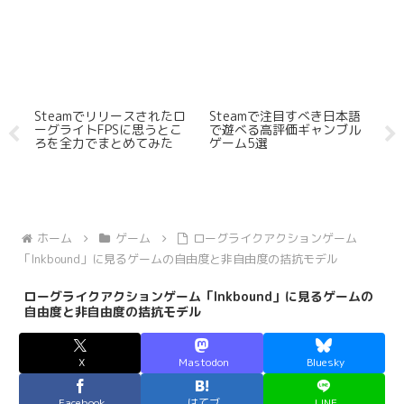
けな
Steamでリリースされたロ
Steamで注目すべき日本語
S
ーグライトFPSに思うとこ
で遊べる高評価ギャンブル
テ
ろを全力でまとめてみた
ゲーム5選
イ
い
【
ホーム
ゲーム
ローグライクアクションゲーム
「Inkbound」に見るゲームの自由度と非自由度の拮抗モデル
ローグライクアクションゲーム「Inkbound」に見るゲームの
自由度と非自由度の拮抗モデル
X
Mastodon
Bluesky
Facebook
はてブ
LINE