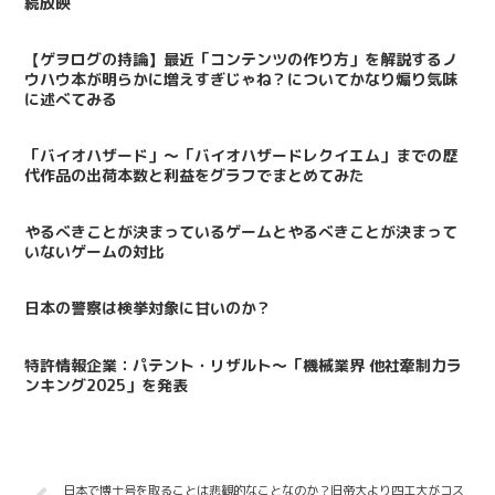
続放映
【ゲヲログの持論】最近「コンテンツの作り方」を解説するノ
ウハウ本が明らかに増えすぎじゃね？についてかなり煽り気味
に述べてみる
「バイオハザード」～「バイオハザードレクイエム」までの歴
代作品の出荷本数と利益をグラフでまとめてみた
やるべきことが決まっているゲームとやるべきことが決まって
いないゲームの対比
日本の警察は検挙対象に甘いのか？
特許情報企業：パテント・リザルト～「機械業界 他社牽制力ラ
ンキング2025」を発表
日本で博士号を取ることは悲観的なことなのか？旧帝大より四工大がコス