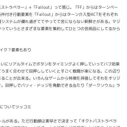
トラベラー」+「Fallout」って感じ。「FF」からはターンベー
付き行動要素を「Fallout」からはターン介入型ACTをそれぞれ
闘システムが優れ過ぎててやってて苦にならない新鮮さがある。マジ
かっていうとさまざまな要素を集約してひとつの芸術品にしてるから
イク？要素もあり
たいにリアルタイムでボタンをタイミングよく押していってバフ効果
てうまく合わせて目押ししていくとすごく戦闘が楽になる。この辺り
じることが出来る。いろんなゲームから特徴を拝借してそれをオリジ
き。目押しでパリィ・ドッジを発動できる当たり「ダークソウル」ラ
についてツッコミ
トルがある。ただ行動順は素早さで決まって「オクトパストラベラ