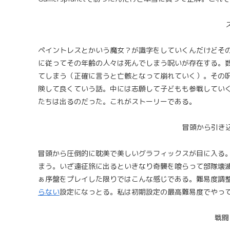
ペイントレスとかいう魔女？が識字をしていくんだけどそ
に従ってその年齢の人々は死んでしまう呪いが存在する。
てしまう（正確に言うと亡骸となって崩れていく）。その
険して良くていう話。中には志願して子どもも参戦していく
たちは出るのだった。これがストーリーである。
冒頭から引き
冒頭から圧倒的に耽美で美しいグラフィックスが目に入る
まう。いざ遠征旅に出るといきなり奇襲を喰らって部隊壊
ぁ序盤をプレイした限りではこんな感じである。難易度調
らない
設定になっとる。私は初期設定の最高難易度でやっ
戦闘