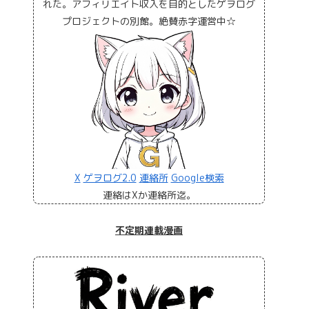
れた。アフィリエイト収入を目的としたゲヲログ
プロジェクトの別館。絶賛赤字運営中☆
X
ゲヲログ2.0
連絡所
Google検索
連絡はXか連絡所迄。
不定期連載漫画