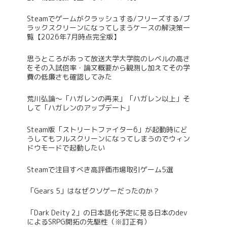
Steamでゲームがクラッシュする/フリーズする/ブ
ラックスクリーンになってしまうケースの解決策一
覧【2026年7月時点完全版】
思うところがあって放送大学大学院のレベルの高さ
をその入試倍率・論文概要から観測し加えてその学
費の低廉さも確認してみた
荒川弘論～「ハガレンの再来」「ハガレン以上」そ
して「ハガレンのアップデート」
Steam版「ストリートファイター6」が起動時にど
うしてもフルスクリーンになってしまうのでウィン
ドウモードで起動したい
Steamで注目すべき高評価市場取引ゲーム5選
「Gears 5」はなぜクソゲーだったのか？
「Dark Deity 2」の日本語化予定に見る日本のdev
によるSRPG開拓の先駆性（※訂正有）