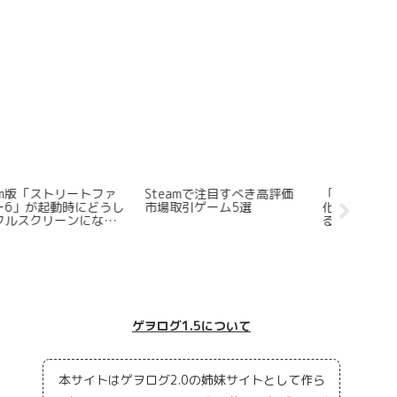
圧倒的に好評ローグライト
2026夏シーズンの新アニメ
なぜ「Min
Hades」はなぜクソゲー
版「攻殻機動隊」は失敗作
で販売さ
なのか？
なのか？
ゲヲログ1.5について
本サイトはゲヲログ2.0の姉妹サイトとして作ら