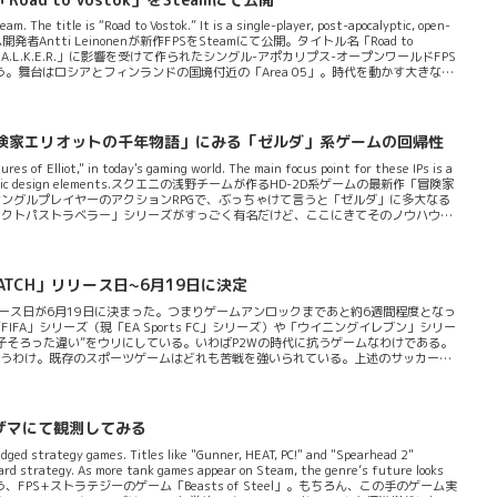
. The title is “Road to Vostok.” It is a single-player, post-apocalyptic, open-
ンランドのゲーム開発者Antti Leinonenが新作FPSをSteamにて公開。タイトル名「Road to
.T.A.L.K.E.R.」に影響を受けて作られたシングル-アポカリプス-オープンワールドFPS
。舞台はロシアとフィンランドの国境付近の「Area 05」。時代を動かす大きな事
トをしながらこの過酷なポストアポカリプス-エリアで孤独に生存を目指すこととな
チーム「冒険家エリオットの千年物語」にみる「ゼルダ」系ゲームの回帰性
es of Elliot," in today's gaming world. The main focus point for these IPs is a
return to classic design elements.スクエニの浅野チームが作るHD-2D系ゲームの最新作「冒険家
ングルプレイヤーのアクションRPGで、ぶっちゃけて言うと「ゼルダ」に多大なる
オクトパストラベラー」シリーズがすっごく有名だけど、ここにきてそのノウハウを
2026年6月18日。二週間後にはもう封切りって感じか。Steamページによれ
ATCH」リリース日~6月19日に決定
リリース日が6月19日に決まった。つまりゲームアンロックまであと約6週間程度となっ
A」シリーズ（現「EA Sports FC」シリーズ）や「ウイニングイレブン」シリー
子そろった違い”をウリにしている。いわばP2Wの時代に抗うゲームなわけである。
というわけ。既存のスポーツゲームはどれも苦戦を強いられている。上述のサッカーゲ
ゲーム（「NBA2K」シリーズ）・PGAのゲーム（「PGAツアー2K」シリーズ）・NFL
評価が頭打ちになっていることを否定できるものは少ないだろう。各種メタスコアを
。Steamユーザーレ...
ハザマにて観測してみる
dged strategy games. Titles like "Gunner, HEAT, PC!" and "Spearhead 2"
ward strategy. As more tank games appear on Steam, the genre’s future looks
という、FPS+ストラテジーのゲーム「Beasts of Steel」。もちろん、この手のゲーム実