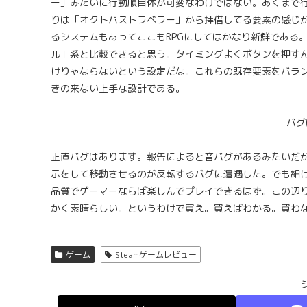
ー」みたいに行動順自体が可変なわけではない。あくまで
りは「オクトパストラベラー」から拝借してる要素の感じがする）
るシステムもあってここもRPGにしてはかなり新鮮である
ル」系と比較できると思う。タイミングよくボタンを押す
けりゃならないという設定だな。これらの既存要素をバラ
きの来ない上手な設計である。
バグ
正直バグはあります。報告によると音バグがあるみたいだ
示をして移動させるのが反転するバグに遭遇した。でも細
品質でゲーマーならば楽しんでプレイできるはず。この辺
かく素晴らしい。というわけで買え。買えばわかる。買わ
ゲーム
Steamゲームレビュー