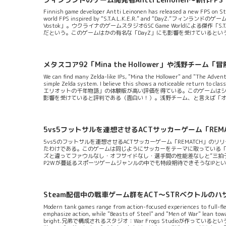
Finnish game developer Antti Leinonen has released a new FPS on Steam
world FPS inspired by “S.T.A.L.K.E.R.” and “DayZ.”フィ
Vostok」。ウクライナのゲームスタジオGSC Game Worldによる傑作「S
だという。このゲームはかの有名な「DayZ」にも影響を受けているという
件がこのエリアで起きたという設定で描かれるFPS。Pは探索とクラフ
る。ゲームのコア...
メタスコア92「Mina the Hollower」や浅野
We can find many Zelda-like IPs, "Mina the Hollower" and "The Adventur
simple Zelda system. I believe this shows a noticeable 
エリオットの千年物語」の体験版が高い評価を得ている。このゲームはシ
影響を受けていると評判である（面白い！）。浅野チーム、と言えば「
ゼルダ風ゲームに転化する姿勢を見せているとも言えるだろう。発売予定日：
ば、今作は主人公の冒険家エリオッ...
5vs5フットサルを連想させるACTサッカーゲーム「REM
5vs5のフットサルを連想させるACTサッカーゲーム「REMATCH」の
たわけである。このゲームは同じようにサッカーをテーマに取っている「FIF
ズと違ってファウルなし・オフサイドなし・選手間の性能差なしと”三拍
P2Wが蔓延るスポーツゲームジャンルの中でも特段期待できそうなIP
ームのほかにもMLBのゲーム（「MLB The Show」シリーズ）・NBAの
のゲーム（「Madden」シリーズ）などが長期停滞の様相を呈していて
見てみても特段最近のスポーツゲームは酷評が祟っているような印象拭えない
Steam配信中の戦車ゲーム群をACT～STRベクトルの
Modern tank games range from action-focused experiences to full-fle
emphasize action, while "Beasts of Steel" and "Men of War" lean to
bright.兄弟で構成されるスタジオ：War Frogs Studioが作っている