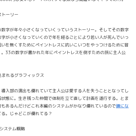
ストーリー
の数字が年々小さくなっていくっていうストーリー。そしてその数字
数字が小さくなっていくので年を経るごとにより若い人が死んでいっ
呪いを無くすためにペイントレスに抗いこいつをやっつけるために冒
。33の数字が書かれた年にペイントレスを倒すための旅に主人公
込まれるグラフィックス
。導入部の演出も優れていて主人公は愛する人を失うこととなってし
滅状態に。生き残った仲間で体制を立て直して計画を遂行する。とま
整もあるんだけどこれ本編のシステムがかなり優れているので
嫌にな
てる。じゃどこが優れてる？
システム概略