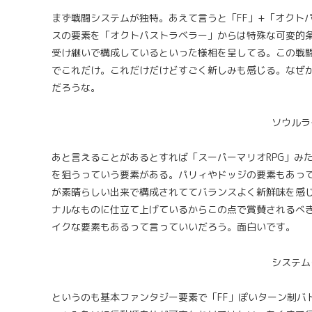
まず戦闘システムが独特。あえて言うと「FF」+「オクトパス
スの要素を「オクトパストラベラー」からは特殊な可変的条件
受け継いで構成しているといった様相を呈してる。この戦
でこれだけ。これだけだけどすごく新しみも感じる。なぜ
だろうな。
ソウルラ
あと言えることがあるとすれば「スーパーマリオRPG」み
を狙うっていう要素がある。パリィやドッジの要素もあっ
が素晴らしい出来で構成されててバランスよく新鮮味を感
ナルなものに仕立て上げているからこの点で賞賛されるべ
イクな要素もあるって言っていいだろう。面白いです。
システム
というのも基本ファンタジー要素で「FF」ぽいターン制バ