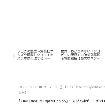
べき高評価
「Dark Deity 2」の日本語
プロゲーマACQUA~ブラ
選
化予定に見る日本のdevによ
カのリフト後コンボ四種
るSRPG開拓の先駆性（※訂
解説する
正有）
ホーム
ゲーム
「Clair Obscur: Exp
記事】
「Clair Obscur: Expedition 33」…マジで神ゲ