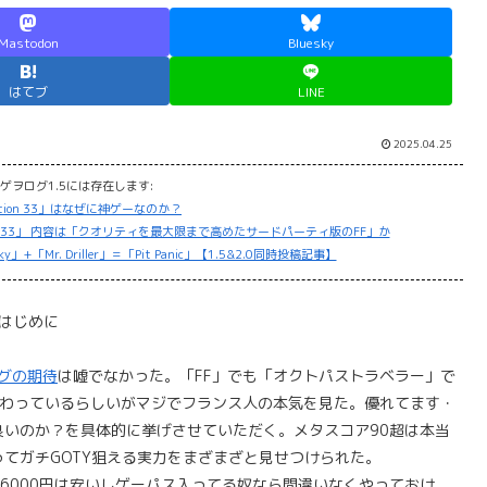
Mastodon
Bluesky
はてブ
LINE
2025.04.25
ゲヲログ1.5には存在します:
xpedition 33」はなぜに神ゲーなのか？
edition 33」 内容は「クオリティを最大限まで高めたサードパーティ版のFF」か
Mr. Driller」＝「Pit Panic」【1.5&2.0同時投稿記事】
はじめに
グの期待
は嘘でなかった。「FF」でも「オクトパストラベラー」で
関わっているらしいがマジでフランス人の本気を見た。優れてます・
いのか？を具体的に挙げさせていただく。メタスコア90超は本当
てガチGOTY狙える実力をまざまざと見せつけられた。
これで6000円は安いしゲーパス入ってる奴なら間違いなくやっておけ。