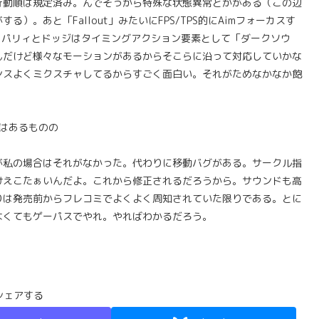
行動順は規定済み。んでそっから特殊な状態異常とかがある（この辺
。あと「Fallout」みたいにFPS/TPS的にAimフォーカスす
。パリィとドッジはタイミングアクション要素として「ダークソウ
んだけど様々なモーションがあるからそこらに沿って対応していかな
ンスよくミクスチャしてるからすごく面白い。それがためなかなか飽
はあるものの
が私の場合はそれがなかった。代わりに移動バグがある。サークル指
けえこたぁいんだよ。これから修正されるだろうから。サウンドも高
りは発売前からフレコミでよくよく周知されていた限りである。とに
なくてもゲーパスでやれ。やればわかるだろう。
シェアする