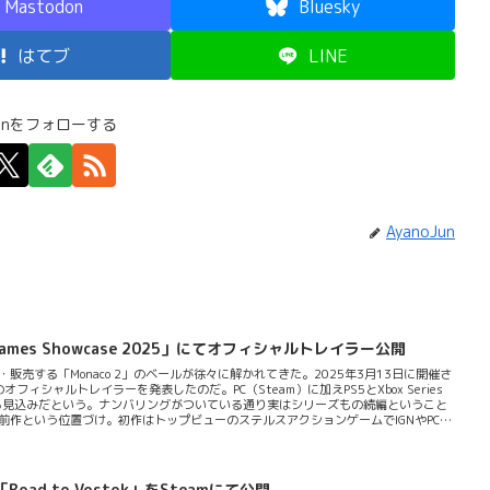
Mastodon
Bluesky
はてブ
LINE
Junをフォローする
AyanoJun
ames Showcase 2025」にてオフィシャルトレイラー公開
それぞれ開発・販売する「Monaco 2」のベールが徐々に解かれてきた。2025年3月13日に開催さ
mesがそのオフィシャルトレイラーを発表したのだ。PC（Steam）に加えPS5とXbox Series
れる見込みだという。ナンバリングがついている通り実はシリーズもの続編ということ
ine」がその前作という位置づけ。初作はトップビューのステルスアクションゲームでIGNやPC
ているコアなSteamerはそれなりいるだろう。だが輝かしいアワード来歴の裏でいま
である「Monaco 2」は公式Steamページでも明らかになっている通り「...
oad to Vostok」をSteamにて公開