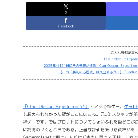
X
Facebook
こんな類似記事も
「Clair Obscur: E
2025年4月24日にその発売が迫る「Clair Obscur: Exp
【この「勝利の方程式」は成立するか？】「Spelunky」+「
「Clair Obscur: Expedition 33」
…マジで神ゲー。
ゲヲロ
も超えられなかった壁がここにはある。元UBIスタッフが
神ゲーです。ではプロットについてちょいふれた後どこが良
に納得のいくところである。正当な評価を受ける資格があっ
Gamersplanetで勝ったんだけど本当に買って正解。