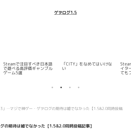
ゲヲログ1.5
ン
Steamゲームレビュー
ゲーマ兼プロスケーター宇
を
「Witchfire」
野昌磨~YouTubeライブ配信
「
を通じて「スト6」の”興
行”に貢献か
edition 33」…マジで神ゲー・ゲヲログの期待は嘘でなかった【1.5&2.0同時投稿
ー・ゲヲログの期待は嘘でなかった【1.5&2.0同時投稿記事】