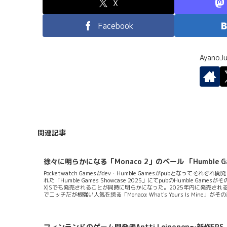
X
Facebook
Ayano
関連記事
徐々に明らかになる「Monaco 2」のベール 「Humble G
Pocketwatch Gamesがdev・Humble Gamesがpubとなって
れた「Humble Games Showcase 2025」にてpubのHumble Ga
X|Sでも発売されることが同時に明らかになった。2025年内に発売さ
でニッチだが根強い人気を誇る「Monaco: What's Yours Is M
GamerあるいはIGNからアワードを多数とったことでもその存在を知っ
いち一般的な知名度は著しくないのも正直なところ。今回紹介しているその続編
フィンランドのゲーム開発者Antti Leinonen～新作FPS「R