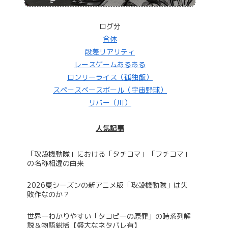
ログ分
合体
段差リアリティ
レースゲームあるある
ロンリーライス（孤独飯）
スペースベースボール（宇宙野球）
リバー（川）
人気記事
「攻殻機動隊」における「タチコマ」「フチコマ」
の名称相違の由来
2026夏シーズンの新アニメ版「攻殻機動隊」は失
敗作なのか？
世界一わかりやすい「タコピーの原罪」の時系列解
説＆物語総括【盛大なネタバレ有】