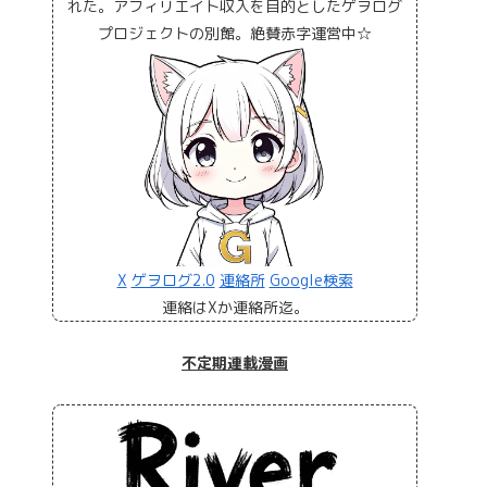
れた。アフィリエイト収入を目的としたゲヲログ
プロジェクトの別館。絶賛赤字運営中☆
X
ゲヲログ2.0
連絡所
Google検索
連絡はXか連絡所迄。
不定期連載漫画