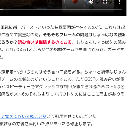
う単純技術・バーストといった特殊要因が存在するのだ。これらは起
いて極めて貴重なのだ。
そもそもフレームの問題はしょっぱなの読み
だろうか？
読み合いは継続するのである。
もちろんしょっぱなの読み
。これがGGSTどころか他の格闘ゲームでも同じである。ガードさ
だ。
は深まる…
だいじさんはそう言って話を〆る。ちょっと複雑なじゃん
ゲームの本質なのだということである。ただGGSTは読み合いが重
うかスピーディーでアグレッシブな戦いが求められるためスト6ほど
画解説がスト6のそれらよりもアバウトなのにはここに理由がありそ
上で覚えておいて欲しい話
より引用させていただいた。
複雑なので後で気付いた点があったら修正します。