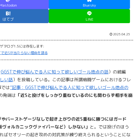
Mastodon
Bluesky
はてブ
LINE
2025.04.25
ゲヲログ1.5には存在します:
GSTで近Sが当たらない理由を語る
：
GGSTで伸び悩んでる人に知って欲しいゴール地点の話
）の続編
欲しい話
）を投稿している。この記事は所謂格闘ゲームにおけるフレ
事では
”記事：GGSTで伸び悩んでる人に知って欲しいゴール地点の
の発端は
「近Sと投げをしっかり重ねているのにも関わらず相手を崩
ジやバーストゲージなしで起き上がりの近S重ねに勝つにはガード
S版ヴォルカニックヴァイパーなど）しかない」
と。では投げのほう
えればセオリーの起き攻めの対抗策が練り終えられるということにな