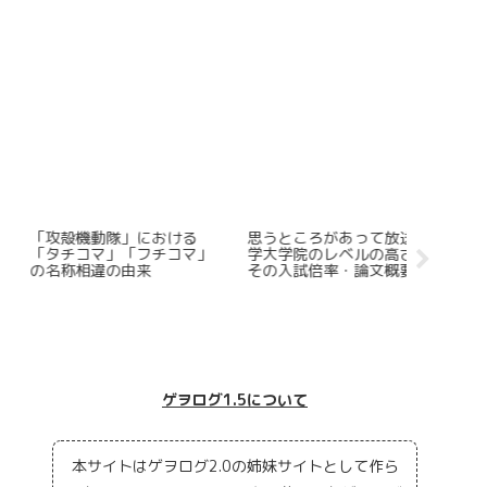
江藤前農水大臣は無能だっ
「CITY」をなめてはいけな
Steam
たのか？～インターネット
い
で遊べる
の政治的民度の低さこそが
ゲーム5
本質的問題～
ゲヲログ1.5について
本サイトはゲヲログ2.0の姉妹サイトとして作ら