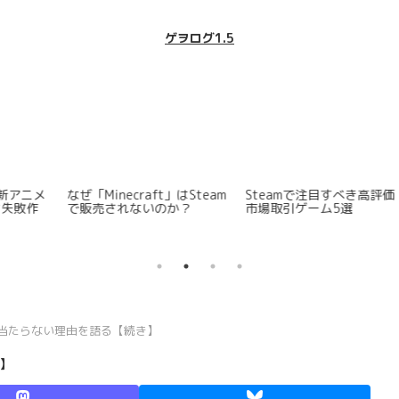
ゲヲログ1.5
価
「攻殻機動隊」における
思うところがあって放送大
「タチコマ」「フチコマ」
学大学院のレベルの高さを
の名称相違の由来
その入試倍率・論文概要か
ら観測し加えてその学費の
低廉さも確認してみた
近Sが当たらない理由を語る【続き】
き】