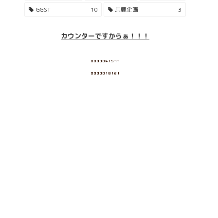
GGST
10
馬鹿企画
3
カウンターですからぁ！！！