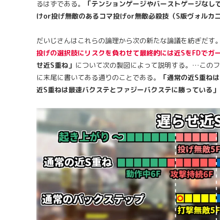
るはずである。
「テンションゲージやバーストゲージなしで
けor投げ無敵のあるコマ投げor無敵必殺技（S版ヴォルカ
だいじさんはこれらの論理から次の新たな論議を紡ぎだす
投げの選択肢にリスクを負わせて最終的には近SをFDでガ
せ近S重ね」
について次の製図によって説明する。…このフ
に末尾に書いてある通りのことである。
「通常の近S重ね
近S重ねは最速バクステとファジーバクステに勝っている」