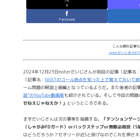
X
Facebook
こんな類似記事も
noterだいじ氏 G
2024年12月23日noterだいじさんが前回の記事（記事名
（記事名：
GGSTのゴール地点を知った上で覚えておいて
ーム問題の解説上級編となっているようだ。また後者の記
話”のYouTube動画版
も紹介されている。そして今回の問題
せねえじゃねえか！」
というところである。
まずだいじさんは次の事実を指摘する。
「テンションゲー
（しゃがみFDガード）orバックステップor無敵必殺技（
はどうだろうか？セオリーが近Sと投げなのでこれを押さ