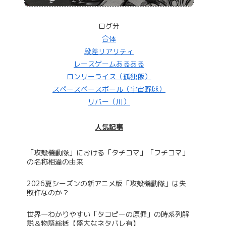
ログ分
合体
段差リアリティ
レースゲームあるある
ロンリーライス（孤独飯）
スペースベースボール（宇宙野球）
リバー（川）
人気記事
「攻殻機動隊」における「タチコマ」「フチコマ」
の名称相違の由来
2026夏シーズンの新アニメ版「攻殻機動隊」は失
敗作なのか？
世界一わかりやすい「タコピーの原罪」の時系列解
説＆物語総括【盛大なネタバレ有】