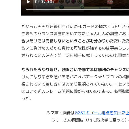
だからこそそれを緩和するためFDガードの概念・立Pとい
き攻めのバランス調整においてまたじゃんけんの調整にお
合いだけでは完結しないということがお分かりいただけた
合いに負けたのだから負ける可能性が強まるのは事実らしい
せられている時点でゲージを相手に献上しているのも事実
やられたらやり返せ。読み合いで勝てれば勝利のチャンス
けんになりすぎた感があるがこれがアークやカプコンの格闘
視されていて差し合いはあまり重視されていない。…とい
はコアすぎるフレーム問題に繋がらないのである。各種動
うだ。
※文章・画像は
GGSTのゴール地点を知った
フレームの問題は（特に烈火拳に至って）