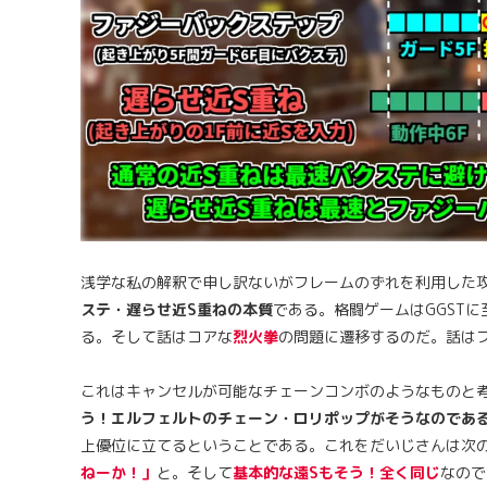
浅学な私の解釈で申し訳ないがフレームのずれを利用した
ステ・遅らせ近S重ねの本質
である。格闘ゲームはGGST
る。そして話はコアな
烈火拳
の問題に遷移するのだ。話は
これはキャンセルが可能なチェーンコンボのようなものと
う！エルフェルトのチェーン・ロリポップがそうなのであ
上優位に立てるということである。これをだいじさんは次
ねーか！」
と。そして
基本的な遠Sもそう！全く同じ
なので