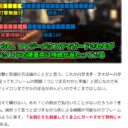
攻撃と防御の方法論のことだと思う。これが
バクステ・ファジーバク
に至ってもフレームの問題（つじつま合わせと矛盾）と同じなのであ
フェイロンまでさかのぼるがめんどいのでそこまではしない。
考えて構わない。あれ？この時点で気付いたことがないだろうか？
そ
る。
端折って言うと近づきながら技による格闘が可能なのでフレーム
のように表す。
「お前たちも前進してくる上にガードさせて有利じゃ
ある。