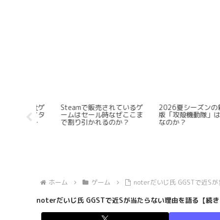
の新アニメ
なぜ「Minecraft」はSteam
Steamで注目すべき高評
は失敗作
で販売されないのか？
市場取引ゲーム5選
ホーム
ゲーム
noterだいじ氏 GGSTで
noterだいじ氏 GGSTで近Sが当たらない理由を語る【続