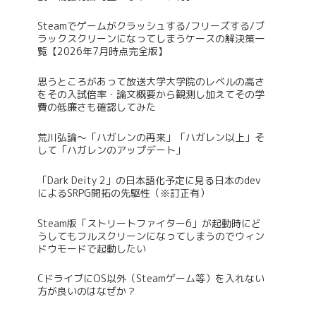
Steamでゲームがクラッシュする/フリーズする/ブ
ラックスクリーンになってしまうケースの解決策一
覧【2026年7月時点完全版】
思うところがあって放送大学大学院のレベルの高さ
をその入試倍率・論文概要から観測し加えてその学
費の低廉さも確認してみた
荒川弘論～「ハガレンの再来」「ハガレン以上」そ
して「ハガレンのアップデート」
「Dark Deity 2」の日本語化予定に見る日本のdev
によるSRPG開拓の先駆性（※訂正有）
Steam版「ストリートファイター6」が起動時にど
うしてもフルスクリーンになってしまうのでウィン
ドウモードで起動したい
CドライブにOS以外（Steamゲーム等）を入れない
方が良いのはなぜか？