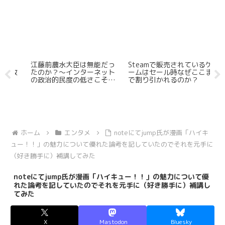
ニ
江藤前農水大臣は無能だっ
Steamで販売されているゲ
なぜ
敗
たのか？～インターネット
ームはセール時なぜここま
S
の政治的民度の低さこそが
で割り引かれるのか？
か
本質的問題～
ホーム
エンタメ
noteにてjump氏が漫画「ハイキ
ュー！！」の魅力について優れた論考を記していたのでそれを元手に
（好き勝手に）補講してみた
noteにてjump氏が漫画「ハイキュー！！」の魅力について優
れた論考を記していたのでそれを元手に（好き勝手に）補講し
てみた
X
Mastodon
Bluesky