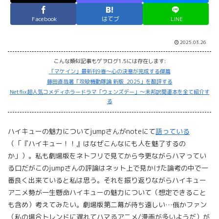
Facebook
はてブ
LINE
2025.03.26
こんな類似記事もゲヲログ1.5には存在します:
「マケイン」最新刊9巻～心の決意が完成する傑篇
藤田直哉著「攻殻機動隊論 新版_2025」を酷評する
Netflix超人気コメディホラードラマ「ウェンズデー」～未邦訳関連本を全て紹介す
る
ハイキューの魅力についてjumpさんがnoteにて
語っている
（「『ハイキュー！！』はなぜこんなにも人を魅了するの
か」）。私も劇場版をネトフリで見てから今更ながらハマってい
る口だがこのjumpさんの評論はネット上で見かけた論考の中で一
番良く出来ていると私は思う。それを振り返りながらハイキュー
アニメ勢が一生懸命ハイキューの魅力について（想定できること
も含め）考えてみたい。劇場版第二幕が待ち遠しい…俄かファン
（私の場合トレンドに遅れてハマるアニメ/漫画が多いようだ）が