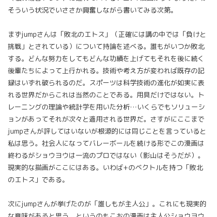
そういう状況でいささか興奮しながら書いてみる次第。
まずjumpさんは「敗北のエトス」（正確には講の中では「負けと
挑戦」とされている）について持論を述べる。誰もがいつか敗北
する。どんな努力をしてもどんな功績を上げてもそれを後に続く
後輩たちによって上行かれる。技術や考え方が変われば既存の記
録はいずれ破られるのだ。スポーツは科学技術の進化が如実に表
れる世界だからこれは当然のことである。用具だけではない。ト
レーニングの理論や統計学を用いた分析…いくらでもソリューシ
ョンがあってそれが次々と適用される世界だ。さすがにここまで
jumpさんが評してはいないが根源的には同じことを言っていると
私は思う。社会人になってバレーボールを続ける形でこの漫画は
終わるがショウヨウは一流のプロではない（影山はそうだが）。
現実的な描画がここにはある。いわば+のベクトルを持つ「敗北
のエトス」である。
次にjumpさんが挙げたのが「誰しもが主人公」。これにも現実的
な意味があると思う。というのもこおの漫画は主人公ショウヨウ