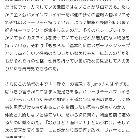
だけにフォーカスしている漫画ではないことが明白である。たし
かに主人公がメインプレイヤーだが他の多くの登場人物がいてそ
れぞれのストーリーを持っている。よって解釈が多段的に出来て
好きなキャラクターが集中しないのだ。多くのバレープレイヤー
がいて多くのスタイルを持っていてそれぞれが魅力的な人物像を
持っている。それは「もちろん（基本的にはスポーツマンシップ
という点で）いい性格のやつしかいねえじゃん」になるのだが誰
もがそれぞれの性格・性質を持っているがために見返して人のあ
りかたを再発見できるのだ。
さらにこの論考の中で「「繋ぐ」の表現」をjumpさんは挙げる。
はっきり言うがここはまぁ蛇足である。バレーはチームプレイら
しいからこういった表現が如実に王道な少年漫画の要素として読
者を勇気づける点があることを指摘したい気持ちが良くわかる。
仲間と共闘しないと勝てない。だから次に繋ぐ。物語を前に進め
るために繋ぐのだ。「なるほど！面白い！」というわけ。そして
次の要素が凄く重要。ここがかなり重要何で改ページさせていた
だきます！