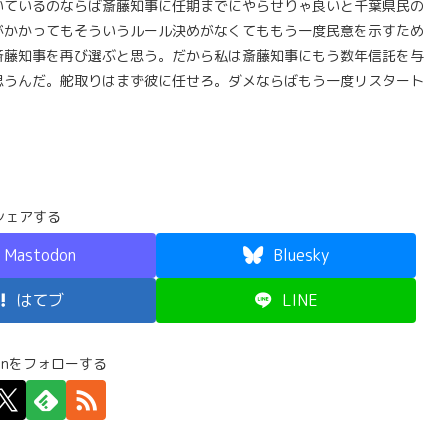
いているのならば斎藤知事に任期までにやらせりゃ良いと千葉県民の
がかかってもそういうルール決めがなくてももう一度民意を示すため
斎藤知事を再び選ぶと思う。だから私は斎藤知事にもう数年信託を与
思うんだ。舵取りはまず彼に任せろ。ダメならばもう一度リスタート
シェアする
Mastodon
Bluesky
はてブ
LINE
Junをフォローする