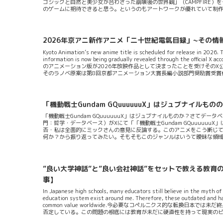
ゴシックと自然と美少女が合わさった崩壊後の世界観」（CAMPFIRE
のゲームに期待できると思う。というのもアートワークが優れていて制
ったステージを舞台に作られるゲームはそれを見た人にあたかも弐瓶勉によ
たアネモネと機械にされてしまったヴァキアスという二人の姉妹による
つけようと旅を歩み始める。物語を始めて進めていくに従いアネモネとヴァ
2026年京アニ新作アニメ「二十世紀電氣目録」~その情
Kyoto Animation’s new anime title is scheduled for release in 2026.
information is now being gradually revealed through the o
のアニメーション版が2026年放映作品として決まったことを受けその
そのラノベ原案は第8回京都アニメーション大賞長編小説部門奨励賞受賞
する原案をこのコンペでマイニングするっていう流れがある（有名な「ヴ
2024年に決定されてたので長らく二年ほど音沙汰...
「機動戦士Gundam GQuuuuuuX」はジュブナイルも
「機動戦士Gundam GQuuuuuuX」はジュブナイルものか？さて
門：哲学・データベース）がXにて「「機動戦士Gundam GQuuuu
否・私は全面的にミックさんの意見に反論する。このアニメをこう断じ
何か？から振り返ってみたい。そもそもこのジャンルはいうて曖昧な領
若年層に関する、子供または若年層に特徴的な、あるいは、子供または若年層に
典より言葉のあやから推察するにいわゆるミックさんは「機動戦士Gunda
年少者の成長に焦点を当てているというアニメの見方をしているのだろうと
”良い大学神話”と”良い会社神話”をセットで教える教
事】
In Japanese high schools, many educators still believe in the myth o
education system exist around me. Therefore, these outdated and h
common value worldwide.今必要なコペルニクス的な転換日
否定している。この問題の根底には教育が未だに硬直性を持って現実の
とその一般解決的な考え方を手元に置いて記事を記してみようと思う。結論