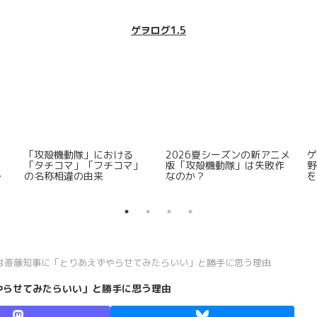
ゲヲログ1.5
な
Steamで注目すべき高評価
思うところがあって放送大
プ
市場取引ゲーム5選
学大学院のレベルの高さを
その入試倍率・論文概要か
ら観測し加えてその学費の
低廉さも確認してみた
は斎藤知事に「とりあえずやらせてみたらいい」と勝手に思う理由
やらせてみたらいい」と勝手に思う理由