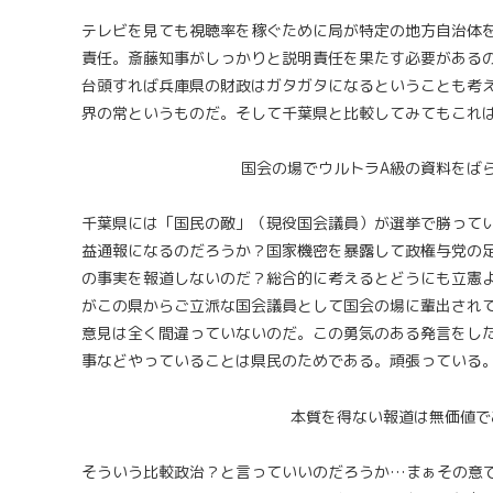
テレビを見ても視聴率を稼ぐために局が特定の地方自治体
責任。斎藤知事がしっかりと説明責任を果たす必要がある
台頭すれば兵庫県の財政はガタガタになるということも考
界の常というものだ。そして千葉県と比較してみてもこれ
国会の場でウルトラA級の資料をばら
千葉県には「国民の敵」（現役国会議員）が選挙で勝って
益通報になるのだろうか？国家機密を暴露して政権与党の
の事実を報道しないのだ？総合的に考えるとどうにも立憲
がこの県からご立派な国会議員として国会の場に輩出され
意見は全く間違っていないのだ。この勇気のある発言をし
事などやっていることは県民のためである。頑張っている
本質を得ない報道は無価値で
そういう比較政治？と言っていいのだろうか…まぁその意