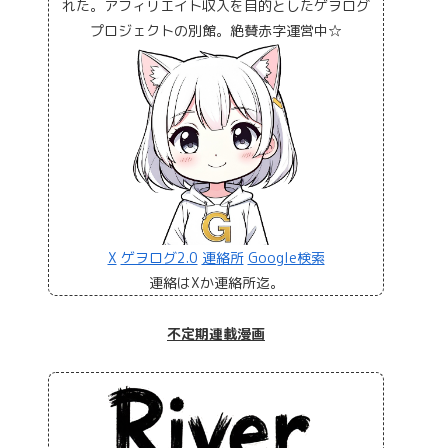
れた。アフィリエイト収入を目的としたゲヲログ
プロジェクトの別館。絶賛赤字運営中☆
X
ゲヲログ2.0
連絡所
Google検索
連絡はXか連絡所迄。
不定期連載漫画