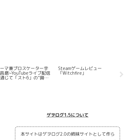
ロゲーマACQUA~ブラン
Steamでリリースされたロ
なぜ「Min
カのリフト後コンボ四種を
ーグライトFPSに思うところ
で販売さ
解説する
を全力でまとめてみた
ゲヲログ1.5について
本サイトはゲヲログ2.0の姉妹サイトとして作ら