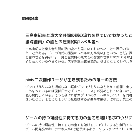
関連記事
三島由紀夫と東大全共闘の話の流れを見ていてわかったこ
議院議員）の話との圧倒的なレベル差～
三島由紀夫と東大全共闘の話の流れを見ていてわかったこと～西田vs米
たことがある。「この時代の議論のレベルの方が高い」ということだ。西
と言わざるを得ない。三島と全共闘の東大での討論がされたのが50年以
より超えているべきである。大学教授vs国会議員。なぜここまでレベル
る点を書いてみます。相手の考えを汲み取ろうとしない議論において相
きっかけを逃してしまう。そもそも相手を罵倒するということは考え方
こそ相手の考え方に共感の余地をいつでも残しておくというのは重要であ
てしまっ...
pixiv二次創作ユーザが生き残るための唯一の方法
ゲヲログがサムネを掲載しない理由ゲヲログもサムネをあえて前面に出
こうなっているのは現状日本で「フェアユース」が認められていないか
私も賛同している。そうでなければカプコンのゲームキャラクターを同
ないだろう。そもそもそういう配慮はする必要が本来ないはずだ。第二
の潮流である。誰かが描いた作品を独自の解釈で描きなおしてネットに
ばそもそも創作は広範に認められない。著作権を堅牢に守るのは時代に
は規制緩和するほうが全体の経済的なパイは大きくなる。規制でがんじ
必死になるので抵抗勢...
ゲームの持つ可能性に持てる力の全てを賭けるホロウサによ
ゲームの持つ可能性に持てる力の全てを賭けるホロウサによる独創的インデ
ゲーム開発筋のホロウサ本人がXで喧伝するようにクラファンサイトCAMPF