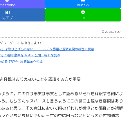
Mastodon
Bluesky
はてブ
LINE
2025.03.27
ゲヲログ1.5には存在します:
: E-Day」は取り上げられない…ゴールデン番組と過激表現の相性の真意
「GTA 6」の最新動画を8/28に公開、斬新な試み
る必要はない…民間企業への道
き客観はありえないことを認識する方が重要
うように。この件は事実は事実として認めるがそれを解釈する側によ
ろう。もちろんヤスパースも言うようにこの世に主観なき客観はあり
はあると思う。その意味において噂のどれもが憶測とか邪推とか誤解
ハラでいちいち騒いでいたら世の中は回らないというのが世間通念上