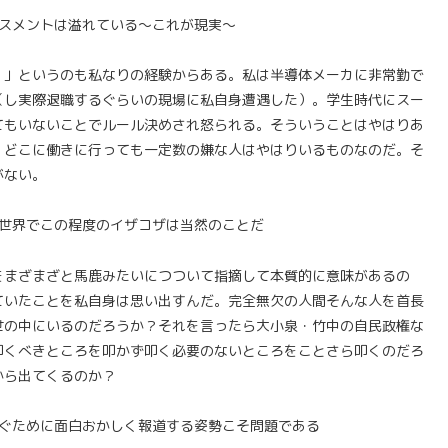
スメントは溢れている～これが現実～
！」というのも私なりの経験からある。私は半導体メーカに非常勤で
（し実際退職するぐらいの現場に私自身遭遇した）。学生時代にスー
てもいないことでルール決めされ怒られる。そういうことはやはりあ
。どこに働きに行っても一定数の嫌な人はやはりいるものなのだ。そ
がない。
世界でこの程度のイザコザは当然のことだ
をまざまざと馬鹿みたいにつついて指摘して本質的に意味があるの
ていたことを私自身は思い出すんだ。完全無欠の人間そんな人を首長
世の中にいるのだろうか？それを言ったら大小泉・竹中の自民政権な
叩くべきところを叩かず叩く必要のないところをことさら叩くのだろ
から出てくるのか？
ぐために面白おかしく報道する姿勢こそ問題である