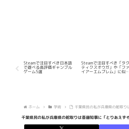
ュー
Steam版「ストリートファ
「CITY」をなめてはいけ
イター6」が起動時にどうし
い
てもフルスクリーンになっ
てしまうのでウィンドウモ
ードで起動したい
ホーム
学術
千葉県民の私が兵庫県の舵取り
千葉県民の私が兵庫県の舵取りは斎藤知事に「とりあえず