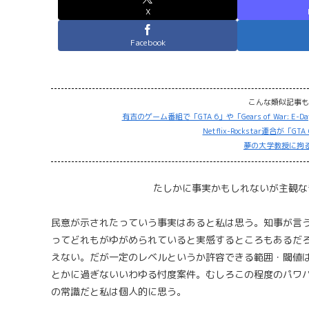
X
Facebook
こんな類似記事も
有吉のゲーム番組で「GTA 6」や「Gears of War
Netflix-Rockstar連合が
夢の大学教授に拘
たしかに事実かもしれないが主観な
民意が示されたっていう事実はあると私は思う。知事が言
ってどれもがゆがめられていると実感するところもあるだ
えない。だが一定のレベルというか許容できる範囲・閾値
とかに過ぎないいわゆる忖度案件。むしろこの程度のパワ
の常識だと私は個人的に思う。