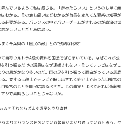
を弄んでいるように私は感じる。「辞めたらいい」というのも単に無
のはわかる。その意も痛いほどわかるが首長を変えて左翼系の知事が
える必要がある。バランスの中でパワーゲームがされるのが政治の世
はおかしいことだと私は思う。
まく千葉県の「国民の敵」との”残酷な比較”
いて自称ウルトラA級の資料を国会でばらまいている。なぜこれが公
足を引っ張るだけの議員はなぜ逮捕されない？そしてテレビはなぜこ
よりの局がかなり多いのだ。国の足を引っ張って面白がっている馬鹿
てる。要するに顔までテレビで映し出されて処分まであった自衛官の
た自衛官のことを国民は誇るべきだ。この事実と比べてみれば斎藤知
。マジで素晴らしいことじゃないか。
ある☞それならばまず選挙をやり直せ
であまりにバランスを欠いている報道がまかり通っていると思う。や