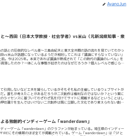
AyanoJun
と～西田（日本大学教授・社会学者）vs米山（元新潟県知事・衆
山の話との圧倒的なレベル差～三島由紀夫と東大全共闘の話の流れを見ていてわかっ
田vs米山が話題になっているようだが相対してこれは「議論にすらなっていない」
上前。今は2025年。本来であれば議論が熟成されて「この時代の議論のレベル」を
が凋落したのか？一体こんな事態が起きたのはなぜだろうか？個人レベルで感じられ
手の考えを汲み取ろうとしないとお互いのすれ違いが起こってしまい共感する場面や
の共感性を逃してしまってお互いのすれ違いに直結する流れを作ってしまう。だから
る。相手の意見が100%間違っていると決めつけて考えることは議論の余地を潰し
して引用しないなど工夫を凝らしているがそもそも私の主催しているウェブサイトが
らだ。誰もが考えたことがあるだろうが二次創作は権利なのではないか？という案に
社のライセンスに基づいてわざわざ気を付けてサイトに掲載するなどということはし
の押切蓮介を生んではいけない二次創作は既に立脚した文化であり変えられない創作
公開できないというのは明らかにオカシイ。コスプレするだけで著作権に障るのなら
そぐわない常識外れなコトなのだ。これは資本主義の流れにも則っている。経済的に
がらめにすると自由な創作や自由な経済活動が出来なくなり既存の権利を守ることに
る独創的インディーゲーム「wanderdawn」
ィーゲーム「wanderdawn」のクラファンが始まっている。埼玉県のインディー
IREにその情報のほぼ全てが掲載されている。ゲーム「wanderdawn」は「SFと