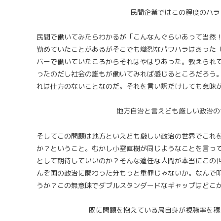
民間企業ではこの程度のハラ
民間で働いてみたらわかるが「こんなんぐらいあって当然
勤めていたことがあるがそこでも熾烈なパワハラはあった
パーで働いていたころからそれはやはりあった。教えられ
ったのだし社会の誰もが働いてみれば感じるところだろう
れは仕方のないことなのだ。それを言い訳だけしても意味
地方自治と言えども厳しい政治の
そしてこの問題は地方といえども厳しい政治の世界でこれ
か？ということ。むかし小室直樹が同じようなことを言っ
として期待していいのか？そんな適任な人間が本当にこの
んぞ国の政治に関わった分もっと重罪じゃないか。なんで
うか？この無意味でダブルスタンダードなギャップはどこ
既に問題を抱えている局自身が視聴率を稼