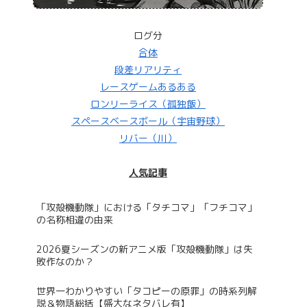
ログ分
合体
段差リアリティ
レースゲームあるある
ロンリーライス（孤独飯）
スペースベースボール（宇宙野球）
リバー（川）
人気記事
「攻殻機動隊」における「タチコマ」「フチコマ」
の名称相違の由来
2026夏シーズンの新アニメ版「攻殻機動隊」は失
敗作なのか？
世界一わかりやすい「タコピーの原罪」の時系列解
説＆物語総括【盛大なネタバレ有】