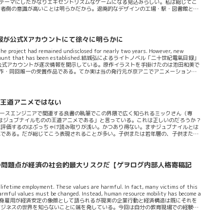
）をテーマにしたかなりエキセントリズムなゲームになる見込みらしい。私は総じてこ
作者側の意識が高いことは明らかだから。退廃的なデザインの工場・駅・図書館とい
る漫画・映像作品「BLAME!」を連想させるもの。ゲームでは幽霊にされてしまっ
冒険譚を描くという。この姉妹は絶望に瀕しながらも自分たちの体を元に戻す術を見
キアス姉妹はとある教団のとある教祖の力を障がいとして感じ...
報が公式Xアカウントにて徐々に明らかに
 The project had remained undisclosed for nearly two years. However, new
fficial X account that has been established.結城弘によるライトノベル「二十世紀電氣目録」
X公式アカウントが逐次情報を開示している。原作イラストを手掛けたのは池田和美で
作・同回唯一の受賞作品である。てか実は当の発行元が京アニでアニメーション化
ァイオレット・エヴァーガーデン」もそうだった）のが実情...。アニメ化自体は
のの王道アニメではない
データベースエンジニアで関連する良書の執筆でこの界隈で広く知られるミックさん（専
uuX」はジュブナイルものの王道アニメである」と言っている。これは正しいのだろうか？
て評価するのはぶっちゃけ読み取りが浅い。かつあり得ない。まずジュブナイルとは
域である。だが総じてこう表現されることが多い。子供または若年層の、子供または
ふさわしいjuvenileとは・意味・使い方・読み方・例文 - 英ナビ!辞書 英和辞
m GQuuuuuuX」が少年もの少女ものであってそういった世代向きでありかつその
思う。だがこの着眼点は凄く悪い。悪いとい...
育の問題点が経済の社会的最大リスクだ【ゲヲログ内部人格寄稿記
f lifetime employment. These values are harmful. In fact, many victims of this
armful values must be changed. Instead, human resource mobility has become a
本では未だ終身雇用が経済安定の象徴として語られるが現実の企業行動と経済構造は既にそれを
ビジネスの世界を知らないことに端を発している。今回は自分の教育現場での経験談
を先に言うが考え方を根本的にコペルニクス的に転換しな...