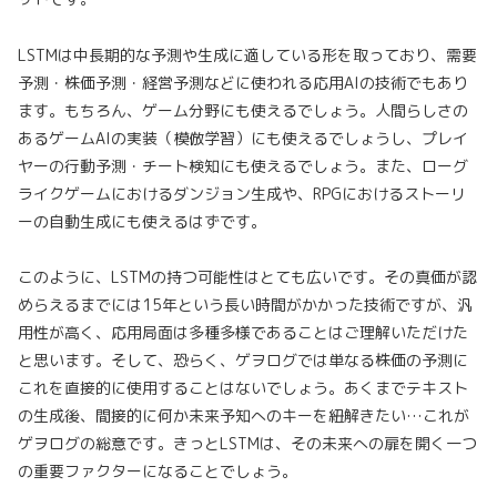
LSTMは中長期的な予測や生成に適している形を取っており、需要
予測・株価予測・経営予測などに使われる応用AIの技術でもあり
ます。もちろん、ゲーム分野にも使えるでしょう。人間らしさの
あるゲームAIの実装（模倣学習）にも使えるでしょうし、プレイ
ヤーの行動予測・チート検知にも使えるでしょう。また、ローグ
ライクゲームにおけるダンジョン生成や、RPGにおけるストーリ
ーの自動生成にも使えるはずです。
このように、LSTMの持つ可能性はとても広いです。その真価が認
めらえるまでには15年という長い時間がかかった技術ですが、汎
用性が高く、応用局面は多種多様であることはご理解いただけた
と思います。そして、恐らく、ゲヲログでは単なる株価の予測に
これを直接的に使用することはないでしょう。あくまでテキスト
の生成後、間接的に何か未来予知へのキーを紐解きたい…これが
ゲヲログの総意です。きっとLSTMは、その未来への扉を開く一つ
の重要ファクターになることでしょう。