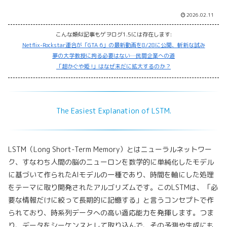
2026.02.11
こんな類似記事もゲヲログ1.5には存在します:
Netflix-Rockstar連合が「GTA 6」の最新動画を8/28に公開、斬新な試み
夢の大学教授に拘る必要はない…民間企業への道
「超かぐや姫 !」はなぜ未だに拡大するのか？
The Easiest Explanation of LSTM.
LSTM（Long Short-Term Memory）とはニューラルネットワー
ク、すなわち人間の脳のニューロンを数学的に単純化したモデル
に基づいて作られたAIモデルの一種であり、時間を軸にした処理
をテーマに取り開発されたアルゴリズムです。このLSTMは、「必
要な情報だけに絞って長期的に記憶する」と言うコンセプトで作
られており、時系列データへの高い適応能力を発揮します。つま
り、データをシーケンスとして取り込んで、その予測や生成にも