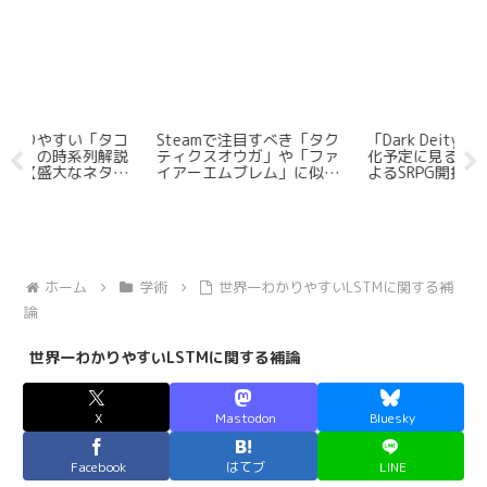
タコ
Steamで注目すべき「タク
「Dark Deity 2」の日本語
ゲ
解説
ティクスオウガ」や「ファ
化予定に見る日本のdevに
野
タバ
イアーエムブレム」に似て
よるSRPG開拓の先駆性
信
いるSRPGを5つ紹介する
（※訂正有）
行
【ゲヲログ1.5版】
ホーム
学術
世界一わかりやすいLSTMに関する補
論
世界一わかりやすいLSTMに関する補論
X
Mastodon
Bluesky
Facebook
はてブ
LINE