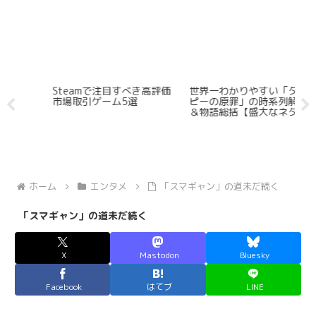
Steamで注目すべき高評価
世界一わかりやすい「タコ
2
市場取引ゲーム5選
ピーの原罪」の時系列解説
メ
＆物語総括【盛大なネタバ
作
レ有】
ホーム
エンタメ
「スマギャン」の道未だ続く
「スマギャン」の道未だ続く
X
Mastodon
Bluesky
Facebook
はてブ
LINE