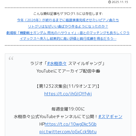
2025.11.15
こんな類似記事もゲヲログ1.5には存在します:
今年（2026年）が終わるまでに暗譜演奏完成させたいピアノ曲たち
リトグリはなぜいい曲ばかり作るようになったのか？
劇場版「機動戦士ガンダム 閃光のハサウェイ」~音とのマッチングも良ろしくクラ
イマックスへ突入し結果的に高い評価と興行成績を得るだろう…
ラジオ「
#水樹奈々
スマイルギャング」
YouTubeにてアーカイブ配信中📻
【第1232次集会(11/9オンエア)】
https://t.co/ihGIQYfykj
毎週金曜19:00に
水樹奈々公式YouTubeチャンネルにて公開！
#スマギャン
HP
https://t.co/10wgDkc5Gb
pic.twitter.com/oGxCck9btu