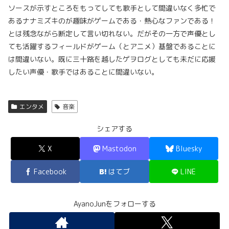
ソースが示すところをもってしても歌手として間違いなく多忙で
あるナナミズキのが趣味がゲームである・熱心なファンである！
とは残念ながら断定して言い切れない。だがその一方で声優とし
ても活躍するフィールドがゲーム（とアニメ）基盤であることに
は間違いない。既に三十路を越したゲヲログとしても未だに応援
したい声優・歌手ではあることに間違いない。
エンタメ
音楽
シェアする
X
Mastodon
Bluesky
Facebook
はてブ
LINE
AyanoJunをフォローする