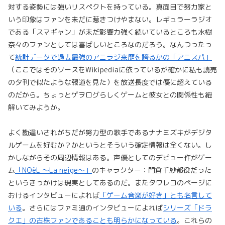
対する姿勢には強いリスペクトを持っている。真面目で努力家と
いう印象はファンを未だに惹きつけやまない。レギュラーラジオ
である「スマギャン」が未だ影響力強く続いているところも水樹
奈々のファンとしては喜ばしいところなのだろう。なんつったっ
て
統計データで過去最強のアニラジ来歴を誇るかの「アニスパ」
（ここではそのソースをWikipediaに依っているが確かに私も読売
の夕刊で似たような報道を見た）を放送長度では優に超えている
のだから。ちょっとゲヲログらしくゲームと彼女との関係性も紐
解いてみようか。
よく勘違いされがちだが努力型の歌手であるナナミズキがデジタ
ルゲームを好むか？かというとそういう確定情報は全くない。し
かしながらその周辺情報はある。声優としてのデビュー作がゲー
ム
「NOëL 〜La neige〜」
のキャラクター：門倉千紗都役だった
というきっかけは現実としてあるのだ。またタワレコのページに
おけるインタビューによれば
「ゲーム音楽が好き」とも名言して
いる
。さらにはファミ通のインタビューによれば
シリーズ「ドラ
クエ」の古株ファンであることも明らかになっている
。これらの