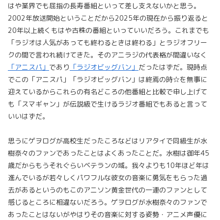
はや業界でも屈指の長寿番組といって差し支えないかと思う。
2002年放送開始ということだから2025年の現在から振り返ると
20年以上続くもはや古株の番組といっていいだろう。これまでも
「ラジオは人気があっても終わるときは終わる」とラジオフリー
クの間で言われ続けてきた。そのアニラジの代表格が間違いなく
「アニスパ」
であり
「ラジオビッグバン」
だったはずだ。現時点
でこの「アニスパ」「ラジオビッグバン」は終焉の時☆を無事に
迎えているからこれらの有名どころの他番組と比較で申し上げて
も「スマギャン」が伝説級で生けるラジオ番組でもあると言って
いいはずだ。
思うにゲヲログが高校生だったころなどはリアタイで同級生が水
樹奈々のファンであったことはよくあったことだ。水樹は御年45
歳だからもうそれぐらいベテランの域。我々よりも10年ほど年は
進んでいるが若々しくパワフルな彼女の音楽に勇気をもらった過
去があるというのもこのアニソン黄金世代の一連のファンとして
感じるところに相違ないだろう。ゲヲログが水樹奈々のファンで
あったことはないがやはりその音楽に対する姿勢・アニメ声優に