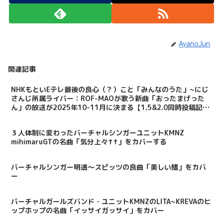
AyanoJun
関連記事
NHKもといEテレ最後の良心（？）こと「みんなのうた」~にじ
さんじ所属ライバー：ROF-MAOが歌う新曲「おったまげった
ん」の放送が2025年10-11月に決まる【1.5&2.0同時投稿記
事】
３人体制に変わったバーチャルシンガーユニットKMNZ
mihimaruGTの名曲「気分上々↑↑」をカバーする
バーチャルシンガー明透～スピッツの良曲「美しい鰭」をカバ
ー
バーチャルガールズバンド・ユニットKMNZのLITA~KREVAのヒ
ップホップの名曲「イッサイガッサイ」をカバー