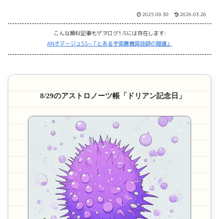
2025.09.30
2026.03.26
こんな類似記事もゲヲログ1.5には存在します:
ANオマージュSS~「とある宇宙農機具技師の隠遁」
8/29のアストロノーツ帳「ドリアン記念日」