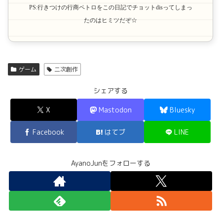
PS:行きつけの行商ペトロをこの日記でチョットdisってしまっ
たのはヒミツだぞ☆
ゲーム
二次創作
シェアする
X
Mastodon
Bluesky
Facebook
はてブ
LINE
AyanoJunをフォローする