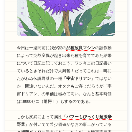
今日は一週間前に我が家の
品種改良マシン
の誤作動
によって突然変異が起き出来た種を育ててみた結果
について日記に記しておこう。ワシ今この日記書い
ているときそれだけで大興奮！だってこれは…噂に
たがわぬ伝説野菜の一種
「宇宙ドリアン」
ではない
か！間違いないんだ。オタクもご存じだろうが「宇
宙ドリアン」の単価は極めて高い。なんと基本時価
は18000ゼニ（驚愕！）もするのである。
しかも変異によって属性
「バフーもびっくり超激辛
野菜」
が付いてて希少価値がなおの事上がっている