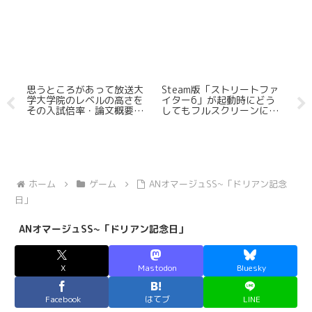
「ストリートファ
Steamゲームレビュー
Steamで注目すべき
が起動時にどう
「Witchfire」
ティクスオウガ」や
スクリーンにな
イアーエムブレム」
のでウィンドウ
いるSRPGを5つ紹介
動したい
【ゲヲログ1.5版】
ホーム
ゲーム
ANオマージュSS~「ドリアン記念
日」
ANオマージュSS~「ドリアン記念日」
X
Mastodon
Bluesky
Facebook
はてブ
LINE