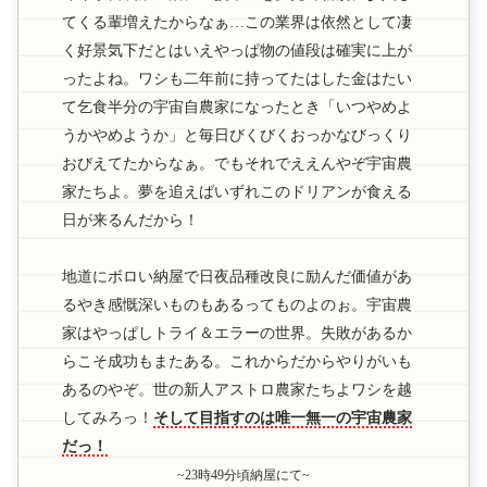
てくる輩増えたからなぁ…この業界は依然として凄
く好景気下だとはいえやっぱ物の値段は確実に上が
ったよね。ワシも二年前に持ってたはした金はたい
て乞食半分の宇宙自農家になったとき「いつやめよ
うかやめようか」と毎日びくびくおっかなびっくり
おびえてたからなぁ。でもそれでええんやぞ宇宙農
家たちよ。夢を追えばいずれこのドリアンが食える
日が来るんだから！
地道にボロい納屋で日夜品種改良に励んだ価値があ
るやき感慨深いものもあるってものよのぉ。宇宙農
家はやっぱしトライ＆エラーの世界。失敗があるか
らこそ成功もまたある。これからだからやりがいも
あるのやぞ。世の新人アストロ農家たちよワシを越
してみろっ！
そして目指すのは唯一無一の宇宙農家
だっ！
~23時49分頃納屋にて~