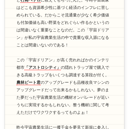
と
行商ペトロ
に教えてもらったんだ。今時宇宙農家
はどこも資源希少性に基づく経済のインフレに苦し
められている。だからこそ流通量が少なく希少価値
も付加価値も高い野菜をどれぐらい作るかというの
は間違いなく重要なことなのだ。この「宇宙ドリア
ン」が私の宇宙農業生活の中で貴重な収入源になる
ことは間違いないのである！
この「宇宙ドリアン」が高く売れればかのインテリ
都市
「アストロシティ」
の隠れトラップ屋で購入で
きる高級トラップをいくつも調達する算段が付く。
農林ビート君
のアップグレードも品種改良マシンの
アップグレードだって出来るかもしれない。夢のま
た夢だった宇宙農業生活の機材オンパレードが近い
うちに実現するかもしれない。整う機材に関して考
えただけでワクワクするってものよぉ！
昨今宇宙農業生活に一攫千金を夢見て新規に参入し