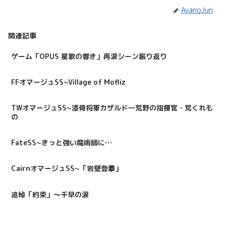
AyanoJun
関連記事
ゲーム「OPUS 星歌の響き」再涙シーン振り返り
FFオマージュSS~Village of Mofliz
TWオマージュSS~漆骨将軍カザルド―荒野の指揮官・荒くれも
の
FateSS~きっと強い魔術師に…
CairnオマージュSS~「岩壁登攀」
追悼「約束」～千早の涙