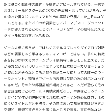
器に基づく戦術性の高さ・多様さがアピールされている。一言で
言えばオールドスクールのCRPGの発展形と言っていいだろう。そ
の流れで言えばウルティマを独自の解釈で発展させた,,,そんなゲ
ームである。またv1.0の新要素としてパーマデスローグライクモ
ードが導入されるとのことでハードコアなゲーマの期待に応える
タイトルになる雰囲気もある。
ゲームは単に戦うだけではなくステルスプレイやダイアログ対話
などの要素もあり単なるウルティマコピーではない。多くの特徴
点を持つがゆえそのゲームプレイは純粋に楽しそうに思える。だ
が残念ながらv1.0リリースに至っても日本語ローカリゼーション
が望めなさそうなところが我々邦語ユーザにとっての唯一のウィ
ークポイント。現時点でゲーム内表記は英語のみの対応となって
いるのだ。そのため邦語搭載が期待されるところだが恐らくそれ
は言語環境ごとのセールス実績次第だろう。率直なところゲーム
デザイン全体が個性的すぎて邦語環境ゲーマが熱心には買い求め
にくいタイトルだとも思う。その意において邦語実装はいささか
空想的・夢想的すぎるとも感じるところである。実に勿体ない…