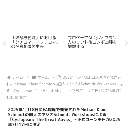
けな
「攻殻機動隊」における
プロゲーマACQUA~ブラン
圧
「タチコマ」「フチコマ」
カのリフト後コンボ四種を
「
の名称相違の由来
解説する
な
ホーム
ゲーム
2025年1月18日にEA環境で発売さ
れたMichael Klaus Schmidtの個人スタジオSchmidt Workshopsによ
る「Cyclopean: The Great Abyss」~正式ローンチ日が2025年7月
17日に決定
2025年1月18日にEA環境で発売されたMichael Klaus
Schmidtの個人スタジオSchmidt Workshopsによる
「Cyclopean: The Great Abyss」~正式ローンチ日が2025
年7月17日に決定