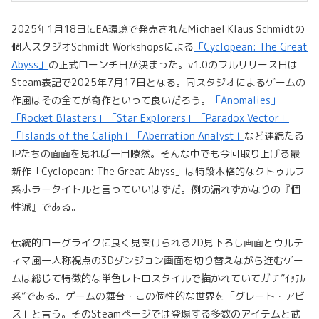
2025年1月18日にEA環境で発売されたMichael Klaus Schmidtの
個人スタジオSchmidt Workshopsによる
「Cyclopean: The Great
Abyss」
の正式ローンチ日が決まった。v1.0のフルリリース日は
Steam表記で2025年7月17日となる。同スタジオによるゲームの
作風はその全てが奇作といって良いだろう。
「Anomalies」
「Rocket Blasters」
「Star Explorers」
「Paradox Vector」
「Islands of the Caliph」
「Aberration Analyst」
など連綿たる
IPたちの面面を見れば一目瞭然。そんな中でも今回取り上げる最
新作「Cyclopean: The Great Abyss」は特段本格的なクトゥルフ
系ホラータイトルと言っていいはずだ。例の漏れずかなりの『個
性派』である。
伝統的ローグライクに良く見受けられる2D見下ろし画面とウルテ
ィマ風一人称視点の3Dダンジョン画面を切り替えながら進むゲー
ムは総じて特徴的な単色レトロスタイルで描かれていてガチ”ｲｯﾃﾙ
系”である。ゲームの舞台・この個性的な世界を「グレート・アビ
ス」と言う。そのSteamページでは登場する多数のアイテムと武