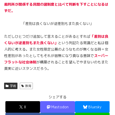
裁判所が関係する民間の諸制度と比べて判断を下すことになるは
ずだ。
「差別は良くないが逆差別もまた良くない」
ただしひとつだけ追加して言えることがあるとすれば
「差別は良
くないが逆差別もまた良くない」
という列記たる常識だと私は個
人的に考える。また女性限定公募のようなものが無くなる時＝女
性差別があったとしてもそれが皆無になり真なる意味で
スーパー
フラットな社会体制
が構築されることを望んでやまないのもまた
真実に近いスタンスだろう。
学術
教育
シェアする
X
Mastodon
Bluesky