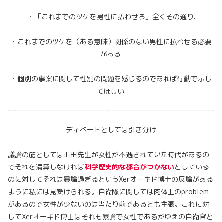
・「これまでのツケを男性に払わせろ」全くその通り.
・これまでのツケを（ある意味）関係のない男性に払わせる必要
がある.
・個別の事案に関して性別の問題を感じるのであれば行動で示し
てほしい.
ディベートとしては引き分け
議論の筋としては山田先生が女性が不遇されていた時代があるの
でそれを清算しなければ
科学歴史的な都合がつかない
としている
のに対してそれは暴論過ぎるというXerオーキド博士の反論がある
ように私には見受けられる。自衛隊に関しては肉体上のproblem
があるので女性が少ないのは当たり前であるとも主張。これに対
してXerオーキド博士はそれも暴論で女性であるがゆえの自衛官と