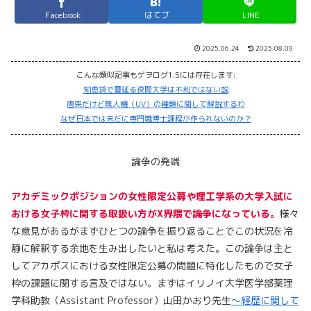
Facebook
はてブ
LINE
2025.06.24
2025.08.09
こんな類似記事もゲヲログ1.5には存在します:
知恵袋で蔓延る夜間大学は不利ではない説
唐突だけど無人機（UV）の種類に関して解説するわ
なぜ日本では未だに専門職博士課程が作られないのか？
論争の発端
アカデミックポジションの女性限定公募や理工学系の大学入試に
おける女子枠に関する取扱い方がX界隈で論争になっている。
様々
な意見があるがまずひとつの論争を振り返ることでこの状況を冷
静に解釈する余地を生み出したいと私は考えた。この論争は主と
してアカポスにおける女性限定公募の問題に特化したもので女子
枠の課題に関する言及ではない。まずはイリノイ大学医学部薬理
学科助教（Assistant Professor）山田かおり先生
～経歴に関して