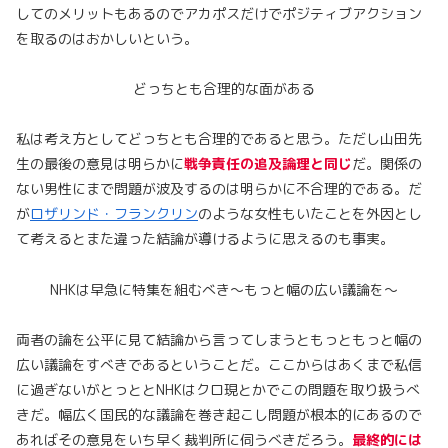
してのメリットもあるのでアカポスだけでポジティブアクション
を取るのはおかしいという。
どっちとも合理的な面がある
私は考え方としてどっちとも合理的であると思う。ただし山田先
生の最後の意見は明らかに
戦争責任の追及論理と同じ
だ。関係の
ない男性にまで問題が波及するのは明らかに不合理的である。だ
が
ロザリンド・フランクリン
のような女性もいたことを外因とし
て考えるとまた違った結論が導けるように思えるのも事実。
NHKは早急に特集を組むべき～もっと幅の広い議論を～
両者の論を公平に見て結論から言ってしまうともっともっと幅の
広い議論をすべきであるということだ。ここからはあくまで私信
に過ぎないがとっととNHKはクロ現とかでこの問題を取り扱うべ
きだ。幅広く国民的な議論を巻き起こし問題が根本的にあるので
あればその意見をいち早く裁判所に伺うべきだろう。
最終的には