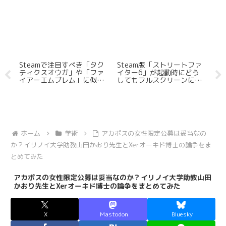
Steamで注目すべき「タク
Steam版「ストリートファ
思
ティクスオウガ」や「ファ
イター6」が起動時にどう
学
イアーエムブレム」に似て
してもフルスクリーンにな
そ
いるSRPGを5つ紹介する
ってしまうのでウィンドウ
ら
【ゲヲログ1.5版】
モードで起動したい
低
ホーム
学術
アカポスの女性限定公募は妥当なの
か？イリノイ大学助教山田かおり先生とXerオーキド博士の論争をま
とめてみた
アカポスの女性限定公募は妥当なのか？イリノイ大学助教山田
かおり先生とXerオーキド博士の論争をまとめてみた
X
Mastodon
Bluesky