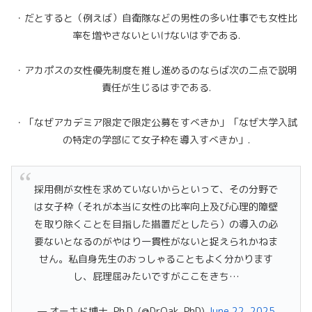
・だとすると（例えば）自衛隊などの男性の多い仕事でも女性比
率を増やさないといけないはずである.
・アカポスの女性優先制度を推し進めるのならば次の二点で説明
責任が生じるはずである.
・「なぜアカデミア限定で限定公募をすべきか」「なぜ大学入試
の特定の学部にて女子枠を導入すべきか」.
採用側が女性を求めていないからといって、その分野で
は女子枠（それが本当に女性の比率向上及び心理的障壁
を取り除くことを目指した措置だとしたら）の導入の必
要ないとなるのがやはり一貫性がないと捉えられかねま
せん。私自身先生のおっしゃることもよく分かります
し、屁理屈みたいですがここをきち…
— オーキド博士, Ph.D. (@DrOak_PhD)
June 22, 2025