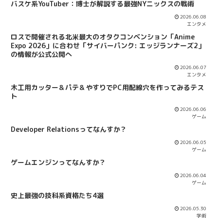
バスケ系YouTuber：博士が解説する最強NYニックスの戦術
2026.06.08
エンタメ
ロスで開催される北米最大のオタクコンベンション「Anime
Expo 2026」に合わせ「サイバーパンク: エッジランナーズ2」
の情報が公式公開へ
2026.06.07
エンタメ
木工用カッター＆パテ＆やすりでPC用配線穴を作ってみるテス
ト
2026.06.06
ゲーム
Developer Relationsってなんすか？
2026.06.05
ゲーム
ゲームエンジンってなんすか？
2026.06.04
ゲーム
史上最強の技科系資格たち4選
2026.05.30
学術