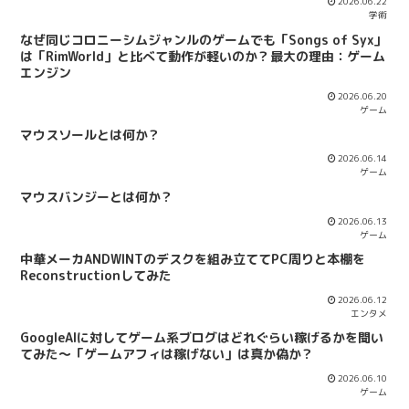
2026.06.22
学術
なぜ同じコロニーシムジャンルのゲームでも「Songs of Syx」
は「RimWorld」と比べて動作が軽いのか？最大の理由：ゲーム
エンジン
2026.06.20
ゲーム
マウスソールとは何か？
2026.06.14
ゲーム
マウスバンジーとは何か？
2026.06.13
ゲーム
中華メーカANDWINTのデスクを組み立ててPC周りと本棚を
Reconstructionしてみた
2026.06.12
エンタメ
GoogleAIに対してゲーム系ブログはどれぐらい稼げるかを聞い
てみた～「ゲームアフィは稼げない」は真か偽か？
2026.06.10
ゲーム