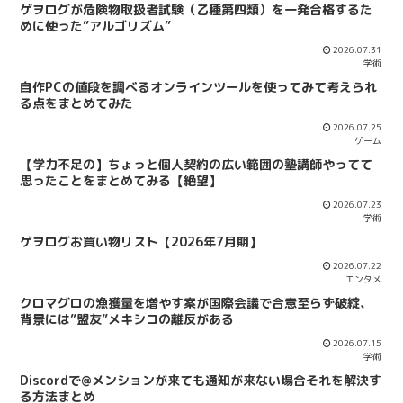
ゲヲログが危険物取扱者試験（乙種第四類）を一発合格するた
めに使った”アルゴリズム”
2026.07.31
学術
自作PCの値段を調べるオンラインツールを使ってみて考えられ
る点をまとめてみた
2026.07.25
ゲーム
【学力不足の】ちょっと個人契約の広い範囲の塾講師やってて
思ったことをまとめてみる【絶望】
2026.07.23
学術
ゲヲログお買い物リスト【2026年7月期】
2026.07.22
エンタメ
クロマグロの漁獲量を増やす案が国際会議で合意至らず破綻、
背景には”盟友”メキシコの離反がある
2026.07.15
学術
Discordで@メンションが来ても通知が来ない場合それを解決す
る方法まとめ