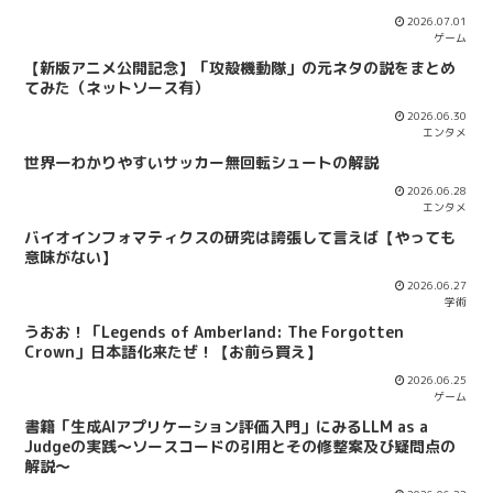
2026.07.01
ゲーム
【新版アニメ公開記念】「攻殻機動隊」の元ネタの説をまとめ
てみた（ネットソース有）
2026.06.30
エンタメ
世界一わかりやすいサッカー無回転シュートの解説
2026.06.28
エンタメ
バイオインフォマティクスの研究は誇張して言えば【やっても
意味がない】
2026.06.27
学術
うおお！「Legends of Amberland: The Forgotten
Crown」日本語化来たぜ！【お前ら買え】
2026.06.25
ゲーム
書籍「生成AIアプリケーション評価入門」にみるLLM as a
Judgeの実践～ソースコードの引用とその修整案及び疑問点の
解説～