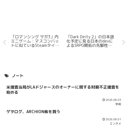
っ
「ロマンシング サガ3」内
「Dark Deity 2」の日本語
プ
ト
ミニゲーム：マスコンバッ
化予定に見る日本のdevに
カ
が
トに似ているSteamタイト
よるSRPG開拓の先駆性
解
ルを三つだけ紹介する
（※訂正有）
ノート
米捜査当局がLAドジャースのオーナーに関する財務不正捜査を
始める
2026.08.03
学術
ゲヲログ、ARCHION株を買う
2026.08.01
エンタメ