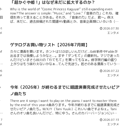
「超かぐや姫 !」はなぜ未だに拡大するのか？
.ト
Why is the world of "Cosmic Princess Kaguya!" still expanding even
・
now?The answer is simple: "Music," and "Love."「音楽の力」これね、確
回
信を持って言えることがある。それが、「音楽の力」だよ、君～。例え
ヲ
ば、未だに、過去投稿された関連MV動画とか、音楽企画類にいろいろ（も
制
ちろん良い意味での）ツッコミが入っている。もうね、絶賛の言葉なんだ
01
2026.07.30
よｗｗｗそらそうよ。もう「Bump of Chicken」の「ray」のカバーが良
メ
エンタメ
取
い！とかそういうだけのレベルじゃない。音楽とテーマの融合だよね。だ
感
から映像作品として、長編でも、生き生きとしてて、伸びやかに、短く感
さ
じるわけだよ。では、なぜ長編アニメ映画なのに、短く感じるほど引き込
ゲヲログお買い物リスト【2026年7月期】
6
まれるのか？そこを考えてみようじゃないか。元祖ボカロPの力まず、MV
ィ
の熱量をそのまま100分の長編に耐えうる強度へ昇華したこと、これが理
of
久々に漫画を買います。ホントはSSDほしいんだけど...GoW新作やFableが
由としてある。数々の伝説的な平成生まれのボカロPが台頭していって、ガ
出るまでは我慢しようかなと...。まず「ダンもて」の最新刊。マジで迷った
.
ッツリ音楽作ってくれている。そこにテーマが乗っかった。どっちかって
んだけどいまさら谷川の「わてもて」を買ってもなぁ。修学旅行編の盛り
いう...
驚い
上がりはもう味わえないかなぁ...てんで先送り。若さのある漫画っていうと
「ダンもて」のほうが自分は軍配が上がるかなぁっていう思い・期待でこ
26
2026.07.22
I
れを注文してみる。買い物として上手く行くかどうかは分からん...カンケ―
メ
エンタメ
ま
ねえけどはよタイザン5は短編集出してください！（ｵｲ。アニメ版も好評か
は
つ各種マンガアワードでも好評な「ジャードゥーガル」も6が出てたので買
だ
う。これはアニメも見ておきたいなと。なんといっても第一話がかなり良
ル
今年（2026年）が終わるまでに暗譜演奏完成させたいピア
い出来だったので。どこのアニメ会社が作ってるんですかね？海外の文化
文明からどう思われているかに関わらずジャパニメーションとしての完成
ノ曲たち
度は本当に凄いものを感じるよね。あとは紙屋さんも高い評価を加えてい
で
There are 4 songs I want to play on the piano. I want to master them
た（？）「やめろ好きになってしまう」の3も出てた。今この頃に至ってこ
い
by the end of this year.4曲あります。今年が終わるまでに暗譜演奏完成さ
れほど良い漫画ってのは比肩するものがないと思うんだよなぁ。もはや生
い
せたいピアノ曲たち。W/X/Y（Tani Yuuki）これいい曲ですよねぇ。Tani
けるレガシーなんで買うわ。そうこう言...
い
さんのオリ曲も良いんだけど、特にゆう。さんのカバーバージョンにいた
』
く感動して弾けるようになりたいと思ったんです。単純な曲構成の中に巧
17
2026.07.13
、
みな歌詞センスが仕込まれていて、Taniさん一番の代表曲かな？ゆう。さ
メ
エンタメ
必
んがカバーしているのをはじめとして、多くのVTuberやバーチャルシンガ
写
ーが、こぞってこの曲を歌いつくしている。そう言う意味で、カバータイ