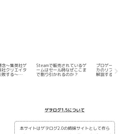
team版「ストリートファ
Steamゲームレビュー
世界一わ
ター6」が起動時にどうし
「Witchfire」
ピーの原
てもフルスクリーンになっ
＆物語総
てしまうのでウィンドウモ
レ有】
ードで起動したい
ゲヲログ1.5について
本サイトはゲヲログ2.0の姉妹サイトとして作ら