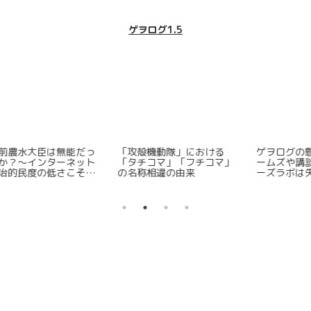
ゲヲログ1.5
ン
Steamで注目すべき「タク
2026夏シーズンの新アニメ
S
を
ティクスオウガ」や「ファ
版「攻殻機動隊」は失敗作
イ
イアーエムブレム」に似て
なのか？
いるSRPGを5つ紹介する
【ゲヲログ1.5版】