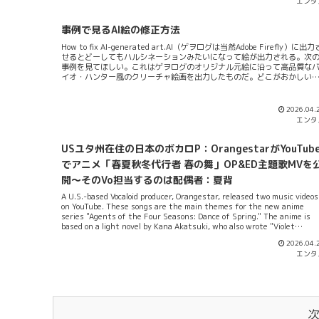
エンタ
succeed commercially.買ったブツmozell's CD STOREで①「バンバーズ2
バンバード ～Piano Version～アレンジコンピCD」②「もぜ劇...
事例で見るAI絵の修正方法
How to fix AI-generated art.AI（ゲヲログは当然Adobe Firefly）に出力
せるとどーしてもハルシネーションみたいになって絵が出力される。次
事例を見てほしい。これはゲヲログのオリジナル元絵に沿って高品質な
イオ・ハンター風のクリーチャ絵画を出力したものだ。どこがおかしい
と思いますか？そうだ！おかしい点は多い！まず後ろ足のかかと・右足
かかとが伸びている部分が存在していない。ここは修正する必要があり
うだ。あと両手の爪が描かれている部分と描かれていない部分とがある
2026.04.
ここも修正する必要がありそうだ。...とまぁこんな感じでの目安はつけら
エンタ
る。マーかって言うのかな。だからそこを修正してみたブツが下のやつ
これをドット絵コンバータにかけてみるとこんな感じになる。輪郭線画
問題・着色域の問題はコレでごまかせる。特に彩色は微妙な色具合を細
USユタ州在住の日本のボカロP：OrangestarがYouTub
かに全部が全部配慮して修正できるわけじゃない。だからこその減色（☛
でアニメ「春夏秋冬代行者 春の舞」OP&ED主題歌MVを
16色）である。あと欲を言えば輪郭線も完璧！ってな具合にはならない
あくまで全体像をみるとそうなんであって拡大すれば手修正したな！と
開～そのVo担当するのは配偶者：夏背
うのがわかる。これをさ...
A U.S.-based Vocaloid producer, Orangestar, released two music videos
on YouTube. These songs are the main themes for the new anime
series "Agents of the Four Seasons: Dance of Spring." The anime is
based on a light novel by Kana Akatsuki, who also wrote "Violet
Evergarden."USユタ州在住の日本のボカロP：OrangestarがYouTubeで
2026.04.
ニメ「春夏秋冬代行者 春の舞」OP&ED主題歌MVを公開した。曲名はOP
エンタ
「Petals」・EDが「花筏」で双曲ともVoを担当するのはOrangestarの
者：夏背。また同じように双曲の編曲担当をするのはTAKU INOUE/永山
ろなお/Orangestarの三名。既に曲らはOTOTOYのOrangestarのページ
その配信が始まっている。アニメ「春夏秋冬代行者 春の...