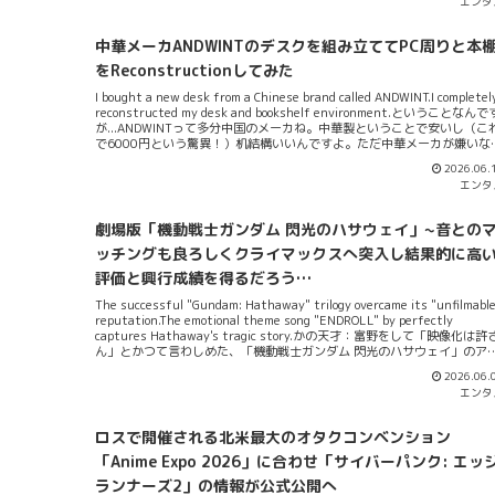
エンタ
トと言われる、プロの間でも今流行のヤツのこと）はブレ球になったり
急激に曲がったりする...なぜかって言うと、ボールの周りの空気の流れが
雑になるため、軌道が不規則になるんだよね。どの球技でもほぼほぼ同
中華メーカANDWINTのデスクを組み立ててPC周りと本
だね。例えば、テニスでは、無回転ボールを出すと返球する相手は困る
というのも強く打とうとすると、跳ね上がってオーバーミスになり、相
をReconstructionしてみた
のフィールドに無難に入れようとするとネットミスになる。ナックルは
I bought a new desk from a Chinese brand called ANDWINT.I completel
の球...
reconstructed my desk and bookshelf environment.ということなんで
が...ANDWINTって多分中国のメーカね。中華製ということで安いし（こ
で6000円という驚異！）机結構いいんですよ。ただ中華メーカが嫌いな
は避けた方が良いかもしれない、というのはありますが...。まぁ、PC周り
2026.06.
の環境と本棚をReconstructionしてみた企画記事です。というわけでい
エンタ
なりですが画像からどうぞ。 このPC机の周りに本棚があるんですけど、
こだかわかるでしょうか。この下に収納スペースがあって、本棚にでき
す。というわけなんですけども...んでモニターの後ろにもいくつか本置け
劇場版「機動戦士ガンダム 閃光のハサウェイ」~音との
よねっていうことなん。ですが下はあまりに本が重いので、父にDIYして
らいました。木材を上手く使って補強するパーツを組み立ててもらった
ッチングも良ろしくクライマックスへ突入し結果的に高
その様子です。 これで材質のたるみを気にせず、多くの本を置けるよね
評価と興行成績を得るだろう…
というわけで置きまくっています。鋼材で...
The successful "Gundam: Hathaway" trilogy overcame its "unfilmable
reputation.The emotional theme song "ENDROLL" by perfectly
captures Hathaway's tragic story.かの天才：富野をして「映像化は許
ん」とかつて言わしめた、「機動戦士ガンダム 閃光のハサウェイ」のア
メーション映画化作品が好調だ。映画化三部作として、村瀬修功監督の
2026.06.
でアニメ化され、大変に良いレセプションと業績を残している。ゲヲロ
エンタ
が本記事を執筆している現段階で、その三部作中二部までが既に映画館
てリリースされていて、そのうち第一部が各種配信サイトでハブされて
る。めっさ簡単に時系列でまとめると、第一部が2021年6月に公開され
ロスで開催される北米最大のオタクコンベンション
その後、5年という期間を要したものの、後続の第二部が2026年1月30
に公開された、といった感じになる。特に第二部は、原案となっている
「Anime Expo 2026」に合わせ「サイバーパンク: エッ
才：富野のオリジナル小説との差異を感じさせる内容になっていて、三
ランナーズ2」の情報が公式公開へ
中で最も原案と異なる内容になっていること...