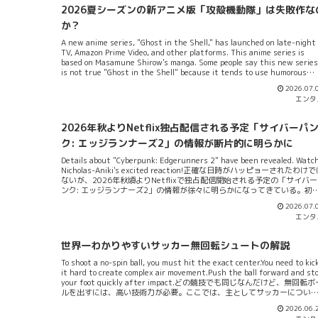
に載っているので、機会があったら、いずれ比較してどういう作風の漫
2026夏シーズンの新アニメ版「攻殻機動隊」は失敗作な
家なのかを重層的に評論してみたいと思います（今回は「ルックバック
オンリー）。エゴと理想とリーダーシップ漫画「ルックバック」で描か
か？
ているのは藤野と京本の友情ですよね。特に序盤はその興成が描かれて
A new anime series, "Ghost in the Shell," has launched on late-night
る。藤野は京本の漫画をみてエゴと理想を感じる。そしてその画力の差
TV, Amazon Prime Video, and other platforms. This anime series is
藤野はまず感づき漫画に絶望する。ですが、実際会ってみた京本に漫画
based on Masamune Shirow's manga. Some people say this new series
本質を諭され、称賛されて、理想を超えたリーダーシップを得るわけで
is not true "Ghost in the Shell" because it tends to use humorous
す。そ...
expressions rather than being serious. However, I don't think so,
2026.07.
because the original manga by Masamune Shirow actually has a
エンタ
unique, comical side. The previous anime series were created with a
purely serious tone, which received hi...
2026年秋よりNetflix独占配信される予定「サイバーパ
ク: エッジランナーズ2」の情報が断片的に明らかに
Details about "Cyberpunk: Edgerunners 2" have been revealed. Watc
Nicholas-Aniki's excited reaction!正確な日時がハッピョーされたわけ
ないが、2026年秋頃よりNetflixで独占配信開始される予定の「サイバ
ンク: エッジランナーズ2」の情報が徐々に明らかになってきている。初
と同じ構図、CD PROJEKT REDとTRIGGERがタッグを組んで、アニメコ
2026.07.
テンツにする形だ。ナンバリングが付与されているものの、完全新作ス
エンタ
ーリーということは前から明らかだった。1stのキャラクターを登場させ
り、その後日譚を描いてほしいという「邪気」もあったけど、1stはあれ
あれで完結しちゃってるから、そりゃ許されんわJK（笑）。...というこ
世界一わかりやすいサッカー無回転シュートの解説
で登場キャラも全て刷新されていて、本作、全体10話で構成される新た
オリジナルアニメーションシリーズとなる。1stでも当初懸念があったけ
To shoot a no-spin ball, you must hit the exact center.You need to kic
ど、尺の問題は全然気にしなくていいだろう。登場するキャラクターは
it hard to create complex air movement.Push the ball forward and st
主人公サイド（なのか？）の四名が明らかになっている...
your foot quickly after impact.どの競技でも同じなんだけど、無回転ボ
ルを出すには、高い技術力が必要。ここでは、主としてサッカーについ
考えてみよう。コレ、サッカーゲーム「EA SPORTS FC」の直接フリーキ
2026.06.
クの時も出来るんだけど、無回転のボール（この場合所謂、無回転シュ