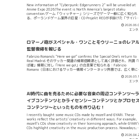
New information of "Cyberpunk: Edgerunners 2" will be unveiled at
Anime Expo 2026.The event is North America’s largest otaku
convention.ゲーム「ウィッチャー」シリーズでゲーマ一般に広く知られ
る、ポーランドゲーム業界の巨星：CD Projekt REDが手掛けた「サイバ
パンク2077」。及び、これを原案とする、Netflixアニメーションシリ
2026.06.
「サイバーパンク: エッジランナーズ」。銀幕にポップコーンが言うよう
エンタ
に、このアニメーションは確かに凄まじい出来だった。本アニメを激賞
たニコラス兄貴こそ「進撃の巨人」には遠く及ばないと言っているが、
ヲログ的にはオールタイムベストはコッチである。そして、その後続作
ロマーノ砲がスペシャル・ワンことモウリーニョのレア
ある「サイバーパンク: エッジランナーズ2」、コチラ長らく音沙汰が無
ったが、新しい情報流入が電ファミニコゲーマなどを通じて報じられて
監督復帰を報じる
る。ソースによると、米国のロスで開催される北米最大のオタクコンベ
Fabrizio Romano's "Here we go!" confirms the Special One's return to
ションである「Anime Expo 2026」に...
Real Madrid.そのサッカー関連の情報信頼源として高く評価され、所謂「
ぼ確」情報に対し「Here we go!」の合言葉で知られる：Fabrizio
Romano（日本におけるサッカー情報インターネッツ界隈では、広く単に
マーノと呼称され知られているかた）。そのロマーノによる情報として
2026.05.
世のマドリディスタ（レアルマドリードサポ）全員が歓迎すべき（？）
エンタ
が入ってきた。なんとかって、レアル・マドリード黄金期を名監督とし
取り仕切ったスペシャル・ワンことJosé Mourinho（以下、単にモウリー
ョあるいはモウ）が、再度同フットボールクラブ・レアルの監督に就任
AI時代に曲を売るために必要な音楽の周辺コンテンツ～
ることが決まったというのだ。5月18日朝頃に発射されたロマーノ情報に
よれば、ポルトガル人監督：モウリーニョ側とクラブ：レアル・マドリ
イブコンテンツとかライセンシーコンテンツとかプロセ
ド側との間で求められた諸条件全てが口頭合意済みであり、あとは正式
コンテンツ～といったものを作り込む！
書類署名を待つだけの状態にあるという。監督契約は初期二年契約、5月
23日のレアルの対ビ...
I recently bought some music CDs made by mozell and GYARI. These
works reflect the artists’ creativity in different ways. For example,
mozell’s CDs show creativity in their licensing approach, while GYARI’
CDs highlight creativity in the music production process. Nowadays,
it’s important to pay attention to how music is created and present
2026.04.
with originality. Simply making good music is no longer enough to