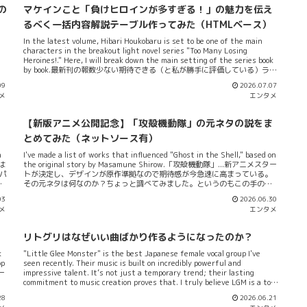
画
トルの人気曲ですね。これ進行上、比較的簡単な部類に入ると思うので手
の
マケインこと「負けヒロインが多すぎる！」の魅力を伝え
」
早くこなしたい。シータピアノさんの楽譜で行きます。花に亡霊（ヨルシ
れ
カ）「花に亡霊」は事実上ヨルシカの代表曲かな。劇場版を目指して作ら
るべく一括内容解説テーブル作ってみた（HTMLベース）
い
れてたけど、コロナの影響でNetflix配信アニメになった「泣きたい私は猫
In the latest volume, Hibari Houkobaru is set to be one of the main
に
をかぶる」で主題歌だった曲だもんね。ヨルシカが一流のアーティストと
characters in the breakout light novel series "Too Many Losing
の
と見ら...
Heroines!." Here, I will break down the main setting of the series book
by book.最新刊の報数少ない期待できる（と私が勝手に評価している）ラノ
ベ：マケインこと「負けヒロインが多すぎる！」、その最新刊の情報が明
09
2026.07.07
らかになってきた。前ナンバリング8~8.5からそう間を置かず、最新刊第9
メ
エンタメ
刊は販売されるという。発売日が2026年7月17日とその時期近いから、本
記事をゲヲログが書いている10日後には、当の第9刊が刊行されることに
なる。そして、最新刊のメインヒロインは生徒会長の放虎原ひばりになる
ン
【新版アニメ公開記念】「攻殻機動隊」の元ネタの説をま
ということも公式Xで明に告知されている。マケイン的群像劇ゲヲログが思
うに、ラノベ：マケインは取り上げるヒロインを刊ごとに入れ替わり立ち
とめてみた（ネットソース有）
替わり据えることで、群像劇の感を醸し出す...
h
I've made a list of works that influenced "Ghost in the Shell," based on
では
the original story by Masamune Shirow.「攻殻機動隊」...新アニメスター
ーパ
トが決定し、デザインが原作準拠なので期待感が今急速に高まっている。
作
その元ネタは何なのか？ちょっと調べてみました。というのもこの手の情
ン
報って結局シロマサに直接聞く以外ないんだけど、いかんせん本人は隔世
03
2026.06.30
ト
してる感じが前からあって、基本的に一つの漫画を完結させるってことが
メ
エンタメ
た
あんまりない方。なので、それすらかなり困難...。あくまで元ネタの説、止
は
まりですが、それをネットソースと共に追ってみました。...と言いながら、
と
初っ端からブッパしますが（笑）⇓の知恵袋記事、これ間違いである可能性
リトグリはなぜいい曲ばかり作るようになったのか？
な
が高いｗ。でもね、やってみて思ったんだけどこれIPの存在として複雑すぎ
るんだよねぇ...分野分野によって、あっち行ったりこっちに来たりするから
k
"Little Glee Monster" is the best Japanese female vocal group I've
、
まとめてみる！つってもそりゃムズカシイことこの上ない。それは以前書
op
seen recently. Their music is built on incredibly powerful and
いた「タチコマ・フチコマ論争」の記事でも明らかなんですが.....
ー
impressive talent. It’s not just a temporary trend; their lasting
て
commitment to music creation proves that. I truly believe LGM is a top-
ッ
tier music creator, which makes me want to spend my hard-earned
28
2026.06.21
ー
money on their music.序論：リトグリ＆ガオラー復活！リトグリこと