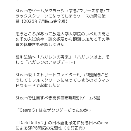
Steamでゲームがクラッシュする/フリーズする/ブ
ラックスクリーンになってしまうケースの解決策一
覧【2026年7月時点完全版】
思うところがあって放送大学大学院のレベルの高さ
をその入試倍率・論文概要から観測し加えてその学
費の低廉さも確認してみた
荒川弘論～「ハガレンの再来」「ハガレン以上」そ
して「ハガレンのアップデート」
Steam版「ストリートファイター6」が起動時にど
うしてもフルスクリーンになってしまうのでウィン
ドウモードで起動したい
Steamで注目すべき高評価市場取引ゲーム5選
「Gears 5」はなぜクソゲーだったのか？
「Dark Deity 2」の日本語化予定に見る日本のdev
によるSRPG開拓の先駆性（※訂正有）