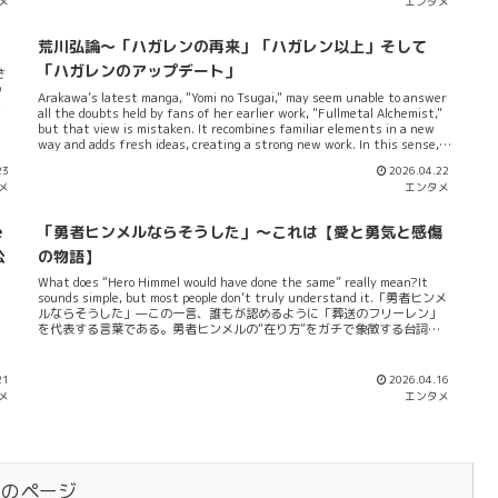
メ
エンタメ
／
雪は中学時代のいじめ体験のトラウマを持っていることで他人と上手くコ
ミュニケートできない...
荒川弘論～「ハガレンの再来」「ハガレン以上」そして
「ハガレンのアップデート」
さ
の
Arakawa’s latest manga, "Yomi no Tsugai," may seem unable to answer
バ
all the doubts held by fans of her earlier work, "Fullmetal Alchemist,"
？
but that view is mistaken. It recombines familiar elements in a new
の
way and adds fresh ideas, creating a strong new work. In this sense,
そ
it updates the spirit of "Fullmetal Alchemist" through reflection and
。
23
2026.04.22
evolution.「黄泉のツガイ」を巡る懸念というかね、「黄泉のツガイ」を巡
れ
メ
エンタメ
っては懸念ってあったと思うんですよ。ゲヲログの友人も言ってたけど、
。
「鋼の錬金術師」はマジで良く出来てた。終わり方もあれで良かった。
の
100点満点のところを120点行く出来だった。だからリメイクなんていらね
や
e
「勇者ヒンメルならそうした」～これは【愛と勇気と感傷
え...みんなそう思ってい...
公
の物語】
。
い
What does “Hero Himmel would have done the same” really mean?It
sounds simple, but most people don’t truly understand it.「勇者ヒンメ
ルならそうした」—この一言、誰もが認めるように「葬送のフリーレン」
を代表する言葉である。勇者ヒンメルの“在り方”をガチで象徴する台詞だ
よな。しかも、コレ単なる決め台詞じゃねえ。物語全体の価値観を背負っ
ているのがポイントだ。現にヒンメルは、死後も（というより死後だから
ア
こそ）みんなの記憶に残って影響を与え続ける。マジの英雄だから。よー
21
2026.04.16
が
するに、この言葉ってのは「こうするのが正しい」（絶対正義）じゃな
メ
エンタメ
配偶
く、「あの人ならどうしたか？」（相対正義）という他者を基準にした倫
ひ
理のことを指示してるものなんだよな。では、ゲヲログとして、それがな
で
ぜ【愛と勇気と感傷の物語】になるのだろうか？ここで言うこの三体ちゅ
ーのはどういうものか？それぞれ愛・勇気・感傷について述べてみると...ま
ぁ、こうなる。・愛：ヒンメルは見返りを求めず人を助ける。その優しさ
が他人に受け継...
次のページ