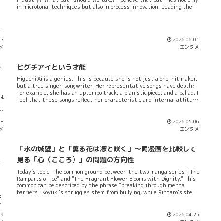
in microtonal techniques but also in process innovation. Leading the
way in this endeavor is GYARI, a visual-style YouTuber.一昔、ひとつの音
楽がらみの記事をゲヲログが上げたことがある。率直に、「ええ？これっ
てAI音楽だったの？」ってゲヲログは思ったんだけど...よーするに、マジで
ー
間違いないことはAI時代を迎えて音楽の世界が岐路に立っている...というこ
ーズ
07
2026.06.01
とらしい。あまりに技術進展が凄すぎて、AIの作った音楽と人間の作った
メ
エンタメ
音楽とで違いがわからん...”それ”に該当するときは、...
し
ゲ
で
ル
ヒグチアイという才能
か
い
Higuchi Ai is a genius. This is because she is not just a one-hit maker,
ン
but a true singer-songwriter. Her representative songs have depth;
for example, she has an uptempo track, a pianistic piece, and a ballad. I
ほ
feel that these songs reflect her characteristic and internal attitude
4 human beings. Yes, each of these three songs was crafted one by
ロ
one with care.ゲヲログもその曲目を一通り聞いて大変驚いた。NHKのドラ
、
マの主題歌で知ったクチだがこれはマジで天才の音楽ではないか。ガチシ
18
2026.05.06
報
ンガーソングライターの音楽であることに間違いないと思った。アップテ
メ
エンタメ
て
ンポの曲「今この胸に滾るのは」は心を直に打つし他方スローテンポの曲
ニ
「悲しい歌がある...
す
ラ
「氷の城壁」と「薫る花は凛と咲く」～両漫画を比較して
ー
ス
見る「心（こころ）」の問題の方向性
な
Today’s topic: The common ground between the two manga series, "The
Ramparts of Ice" and "The Fragrant Flower Blooms with Dignity." This
common can be described by the phrase "breaking through mental
barriers." Koyuki’s struggles stem from bullying, while Rintaro’s stem
s
from prejudice. Nevertheless, they are bound to inevitably create a
more fulfilling future for themselves.似ているのは、両者とも「心の中
ed
の壁（若者が思春期特有の不安定さの下に作ってしまいがちな心理的障
29
2026.04.25
壁）」を取り扱っているという点だろう。「氷の城壁」の主人公：氷川小