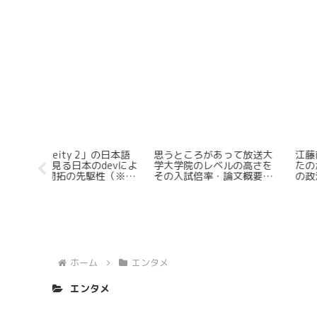
集英社ゲ
Steamで販売されているゲ
プロゲーマACQUA~ブラ
リエイタ
ームはセール時なぜここま
カのリフト後コンボ四種
る～
で割り引かれるのか？
解説する
ダメだっ
ホーム
エンタメ
エンタメ