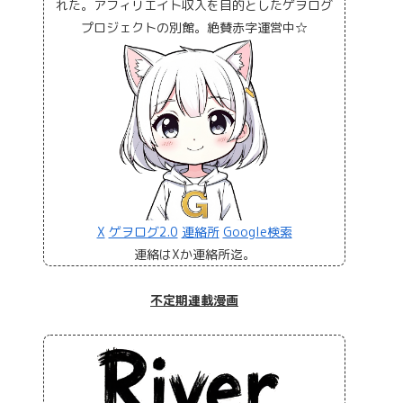
れた。アフィリエイト収入を目的としたゲヲログ
プロジェクトの別館。絶賛赤字運営中☆
X
ゲヲログ2.0
連絡所
Google検索
連絡はXか連絡所迄。
不定期連載漫画