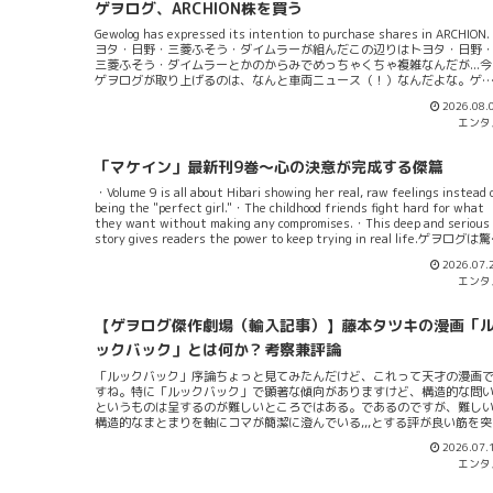
ゲヲログ、ARCHION株を買う
Gewolog has expressed its intention to purchase shares in ARCHION
ヨタ・日野・三菱ふそう・ダイムラーが組んだこの辺りはトヨタ・日野
三菱ふそう・ダイムラーとかのからみでめっちゃくちゃ複雑なんだが...今
ゲヲログが取り上げるのは、なんと車両ニュース（！）なんだよな。ゲ
ログっていうと車嫌いで有名ですけどｗｗｗなんでも、四社連合でけん
2026.08.
し合って作る新環境の整備が出来つつあるんだと。この辺りはIT業も含め
エンタ
てみてみても、ホント最近のトレンドよな～。互いに組合ながら利幅を
ろうっていう。リスク分散しながら、次世代のシェアを握ろうって言う
じかな（簡単に言うと）。コロンビア大学卒フランツィスカ・クスマノ
「マケイン」最新刊9巻～心の決意が完成する傑篇
んについてメディア：クルマのニュースが次のように伝えている。「202
年7月14日、三菱ふそうトラック・バスの代表取締役社長兼CEOフランツ
・Volume 9 is all about Hibari showing her real, raw feelings instead 
スカ・クスマノ氏がメディアラウンドテーブルを開催しました」と。こ
being the "perfect girl."・The childhood friends fight hard for what
の、フランツィスカ・クスマノさんってのはとんでもないインテリでねぇ..
they want without making any compromises.・This deep and serious
なんとコロンビア大学の卒業者らしいんだよ。テラエリー...
story gives readers the power to keep trying in real life.ゲヲログは
た。「マケイン」最新刊9巻を読んで。このラノベ、単なるラノベじゃね
2026.07.
え...。表面だけ見繕うな「マケイン」は深いラノベだZOちょっとばかしA
エンタ
にネタ振ってみたけど、「幼馴染3人の複雑な恋の決着」と「ずっと今の
まではいられない関係性の変化」の二軸が今巻のテーマって言われた。
っきり言おう、これマジでおかしいよ！9巻全体を俯瞰してみると、これ
【ゲヲログ傑作劇場（輸入記事）】藤本タツキの漫画「
けで済むのはあり得ない評なんだ。確かに、「飛騨高山への温泉旅行」
「幼馴染たちの恋の顛末」「ヒロインたちの変化と独占欲」と...
ックバック」とは何か？考察兼評論
「ルックバック」序論ちょっと見てみたんだけど、これって天才の漫画
すね。特に「ルックバック」で顕著な傾向がありますけど、構造的な問
というものは呈するのが難しいところではある。であるのですが、難し
構造的なまとまりを軸にコマが簡潔に澄んでいる,,,とする評が良い筋を突
ているのではないでしょうか？識者が曰くように『数コマで本質を描く
2026.07.
という点に尽きると思います。数回読み比べてみてみる価値はあるけど
エンタ
長く読める漫画ではないな、というのが自分なりの意見です。またその
要もないように思います。※藤野タツキ同著「チェンソーマン」も上拙