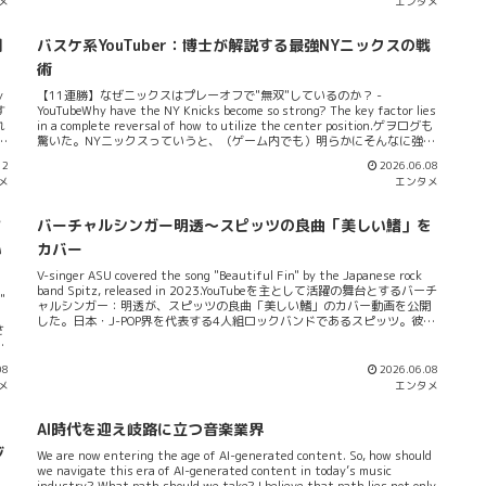
メ
エンタメ
、
Little Glee Monster...恐らく、低迷期（でいいのか？）はあったんだろう
複
けど今になって様々なエッセンスを取り入れることで、凄いアーティスト
じ
集団になっている！今日ね、「本好きの下克上」のOP曲である「Pages」
棚
バスケ系YouTuber：博士が解説する最強NYニックスの戦
。
を聞いてよくわかったんだ。...
手
術
ど
y
【11連勝】なぜニックスはプレーオフで"無双"しているのか？ -
す
YouTubeWhy have the NY Knicks become so strong? The key factor lies
れ
in a complete reversal of how to utilize the center position.ゲヲログも
方
驚いた。NYニックスっていうと、（ゲーム内でも）明らかにそんなに強く
ねーチームだったのに、今シーズン泥臭いバスケットボールを展開、NBA
12
2026.06.08
き
ファイナルまで駒を進めているチームだ。その様子を極めてわかりやすく
メ
エンタメ
ど
YouTuber：博士が解説している。ミラクルニックス以来、27年ぶりのファ
ま
イナル進出を決めてるという。コアメンバーはブランソン・ブリッジス・
る
ハート・アヌノビー・タウンズと昨シーズンから変わっていない。だが、
マ
バーチャルシンガー明透～スピッツの良曲「美しい鰭」を
も
戦術が変化していて、全体的にとにかく高い得点効率を誇る。相手がスタ
。
ー選手を多く抱えていても、それを引きずり降ろし、無理やり土俵で戦う
い
カバー
。
戦術を採用しているというんだ。では一体、それは何なのか？キーはやは
V-singer ASU covered the song "Beautiful Fin" by the Japanese rock
り新HC：マイク・ブラウンだ。博士はオフェンスリバウンドが...
band Spitz, released in 2023.YouTubeを主として活躍の舞台とするバーチ
"
ャルシンガー：明透が、スピッツの良曲「美しい鰭」のカバー動画を公開
した。日本・J-POP界を代表する4人組ロックバンドであるスピッツ。彼ら
さ
はこれまでにもコンスタントに良い曲をリリースしてきた。J界隈を代表す
ニ
るロックバンドとして、いわば「最後の良心」的な存在であることはもう
下
言うに及ばんだろう。スピッツはロックバンドと言っても落ち着きのある
08
2026.06.08
グ
抑揚・オルタナティヴな曲調を基軸とした”もうひとつの音楽制作セン
メ
エンタメ
に
ス”で広くで知られる。そのため、同じようにオルタナティブなミュージッ
い
クワールドを持つ明透としては、カバーの相性が良すぎるほど良いのだろ
、
う。+α要素として切なさと強さを、同時に表現し、ブレス・ウィスパーで
AI時代を迎え岐路に立つ音楽業界
日
同曲をまさに語っているのだ。明透もまたスピッツと同様”揺らぎ”をテー
天
ジ
We are now entering the age of AI-generated content. So, how should
マにした楽曲を、これまで多くカバーし、また、リリースしてきている来
部
we navigate this era of AI-generated content in today’s music
歴を持っているので、音楽...
industry? What path should we take? I believe that path lies not only