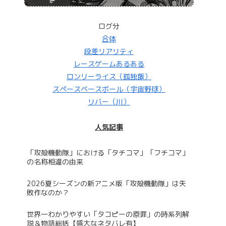
ログ分
合体
段差リアリティ
レースゲームあるある
ロンリーライス（孤独飯）
スペースベースボール（宇宙野球）
リバー（川）
人気記事
「攻殻機動隊」における「タチコマ」「フチコマ」
の名称相違の由来
2026夏シーズンの新アニメ版「攻殻機動隊」は失
敗作なのか？
世界一わかりやすい「タコピーの原罪」の時系列解
説＆物語総括【盛大なネタバレ有】