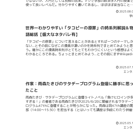
ではないが、入門としては別格の出来。マジで学部の政治学入門の授業
使って良いレベルだ。分かりやすく書いてあるし、ほぼほぼ妥当なこと
か言っていない。しかもオリジナルな対比論が多くあるので面白く読め
2025.08.
んだ。例えば『宗教として憲法を読み解く』『憲法（constitution）本
学
の意味を考えよ』といったところから始まり…『イギリスの民主主義』
『絶対王政の台頭』など、現代（2023年の今読み返してみても…）から
てもかなりホットで現在進行形の話題が多く散りばめられている。ま
世界一わかりやすい「タコピーの原罪」の時系列解説＆
た、”散りばめられている”といっても、個々の要素がバラバラになってい
るのではなくして、それらが一体化していく様子もしっかりと本全体か
語総括【盛大なネタバレ有】
書ききっている。だから、読んでいて面白い。話が点と線で繋がってい
「タコピーの原罪」について言えることがあるとすれば一つのテーマし
ので、個性的な語り口から述べられているのに、一冊が評論としてしっ
ない...とその前になぜこの漫画が凄いのかを時系列でまとめてみようと思
りまとまっている。弧徹が提示する『宗教論』そのうち、一番重要な主
う。確かにこの漫画時系列がとてもとてもわかりにくいという感想はよ
が間違いなく本書の提示する『宗教論』だろう。イギリスでもアメリカ...
わかるところである。ちょっとまとめてみよう...とその前にまずWikipedi
のあらすじのところから見てみてほしい。これは物語の伏線を踏まえた
タバレである。2016年、地球にハッピーを広めるため来訪したハッピー
人タコピーは、空腹で動けなくなっていたところを小学4年生の少女久世
2025.07.
ずかに救われる。タコピーはお礼にハッピー星の様々な「ハッピー道具
エンタ
でしずかを笑顔にしようとするが、しずかは相手にしない。しずかの心
支えは愛犬のチャッピーだったが、タコピーと出会って6日目、チャッピ
は姿を消し、翌日しずかはタコピーから借りたハッピー道具「仲直りリ
作家：雨森たきびのサタデープログラム登壇に勝手に思
ン」を使って首を吊ってしまう。しずかの自殺にショックを受けたタコ
たこと
ーは、ハッピー道具「ハッピーカメラ」で時間を戻し、しずかを救うた
一緒に登校する。しずかはクラスメイトの雲母坂まりなにひどいいじめ
雨森たきび・サタデープログラムに登壇ライトノベル「負けヒロインが
受けていた。タコピーはハッピーカメラで何度も時間を...
すぎる！」の著者である雨森たきびが2025/6/28に開催されるサタデー
ログラム47thに登壇することが明らかになった。雨森は同47th講座の第
部（14:00〜15:30）を担当する（とはいっても講座は多岐にわたり併催
れ同じ第3部に分類される講座も同時開催されるので一概に雨森だけがこ
3部担当者とは言えないようだ）。サタデープログラム47thの広告ウリ
句によれば「このライトノベルがすごい！を総なめにした話題の作品の
2025.05.
者が語る！」とある。「其の地元愛溢れる世界観と引き込まれるストー
エンタ
ーで一世を風靡している「マケイン」の作者が降臨！」し「夢を諦めな