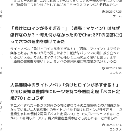
で
「タコピーの原罪」...言われるまでもなく曰くつきの一種の奇作ばかりであ
し
る（特段前二つを”推し”として挙げるコミックスファンなんぞ日本ではほ
る
とんどいないだろうが...ｗ）。今回紹介する「サイバーパンク: エッジラン
06
2025.07.25
来
ナーズ MADNESS」だって同じようなもんだ。KADOKAWAの運営するWeb
術
ゲーム
コミックサイト「アライブ＋」で連載中のブツでNetflix配信アニメ「サイ
見
バーパンク エッジランナーズ」を原案にとっている。アニメの内容の前日
譚という位置づけの漫画。主人公にピラル・レベッカ兄妹が据えられ彼ら
物
「負けヒロインが多すぎる！」（通称：マケイン）はなぜ
がデイビッドと出会う時系列上の前を描いている漫画となっているのであ
ら
る。このコミックスはその第一巻が8月28日にリリースされることが決ま
傑作なのか？…考え付かなかったのでChatGPTの回答に沿
る
ったという。MAG関係メディア・各種報道プレスが地味に伝えている。つ
って六つの理由を挙げてみた
か
か
か盛大にネタバレするがピラルもレベッカもアニメでは死にますけど...。重
張
ねて盛大にネタバレするがピラルは浮浪者に扮したサイバーサイコシスに
ライトノベル「負けヒロインが多すぎる！」（通称：マケイン）はマジで
く
殺されレベッカはアダ...
傑作である。カルロがそう評したように絶妙なバランスの元に成り立って
a
いるといえる。カルロはマケインを称して二点の点で凄いと言う。まず
ネ
「原稿の完成度が高い」と。ラノベの場合原稿は完成度が低いということ
星
がままあるという（改訂していくうちに完成度が高まる）。だがその通常
し
12
2025.07.09
のラノベ原稿の完成度の常識を覆すほどの文章力が雨森には元来あったと
」
メ
エンタメ
いう。次点「物語の完成度が高い」。これは各キャラクターが絶妙なバラ
の
ンスで物語を構成していることに驚嘆した旨を指すらしい。よーするにカ
ー
ルロはマケインのことをしょっぱなから素晴らしい精度を持つと評したい
ボ
っ
人気沸騰中のライトノベル「負けヒロインが多すぎる！」
ようなのだ。私も8巻を読んでその完成度の高さに驚いたがなぜマケインは
ピ
ここまで賞賛されるのだろうか？理由はいくつかあるだろう。...とか言って
が同じ愛知県豊橋市にルーツを持つ多機能定規「ベスト定
め
いる割に「なぜそうなのか？」についてはきっかけやヒントが思いつかな
を
規770」とコラボ
多
い。小一時間考え込んでも思いつかんのでChatGPTに聞いてみた。それに
プ
伴って私なりに自分の筆致で解説することでマケインの魅力を紐解いてみ
アニメ化された一期が大好評のうちに終わりその二期始動に強い期待がか
3
たい。まず第一にChatGPTは「負けヒロインという“報われなさ...
かっているが...人気沸騰中のライトノベル「負けヒロインが多すぎる！」が
さ
豊橋生まれの便利文房具「ベスト定規770」とコラボレーションすること
の
がXにて判明した（X）。精文館書店豊橋本店でも売られることが明らかに
文
なっている（X）。「ベスト定規770」は「愛知県豊橋市に本社を置く
作
15
2025.05.14
UHOLABO社が開発した多機能定規」（エコーテック株式会社）。元工業高
リ
メ
エンタメ
校教諭の中村孝典さんが発明した新式の定規である（中日新聞Web）。こ
い
の「ベスト定規770」は通常の定規機能のほかに三角定規・分度器・コン