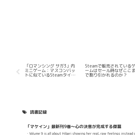
無能だっ
「ロマンシング サガ3」内
Steamで販売されている
ーネット
ミニゲーム：マスコンバッ
ームはセール時なぜここ
さこそが
トに似ているSteamタイト
で割り引かれるのか？
ルを三つだけ紹介する
読書記録
「マケイン」最新刊9巻～心の決意が完成する傑篇
・Volume 9 is all about Hibari showing her real, raw feelings instead 