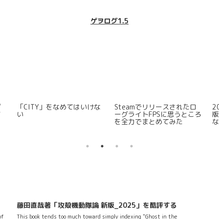
ゲヲログ1.5
ゲ
「CITY」をなめてはいけな
Steamでリリースされたロ
2
ま
い
ーグライトFPSに思うところ
を全力でまとめてみた
藤田直哉著「攻殻機動隊論 新版_2025」を酷評する
of
This book tends too much toward simply indexing "Ghost in the