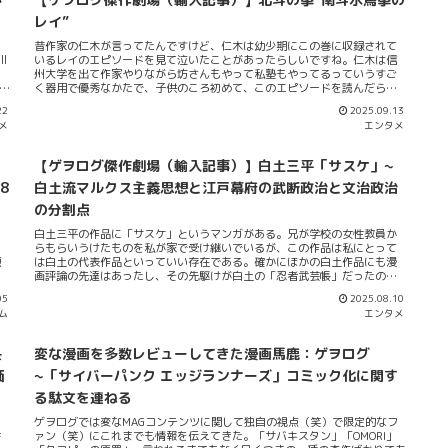
コ
「ジョジョの奇妙な冒険」とか「封神演義」の最高傑作話が収録されてい
け
レイ”
る文庫版9巻もある。もちろん「あしたのジョー」「ダイの大冒険」もオヌ
読
ヌメです（特にジョーはマジで神です）。次に二枚目。一枚目の写真の下
昔作家の仁木が言ってたんですけど、仁木は幼少期にこの巻に収録されて
:
にこの二段がある。漫画コーナー（上段）＆論説書コーナー（下...
ll
いるレイのエピソードを見て泣いたことがあったらしいですね。仁木は信
。
州大学を出て作家やりながら坊さんもやって私塾もやってるっていうすご
y
く器用で優秀なかたで、子供のころ初めて、このエピソードを読んだらし
ォッ
いです。その時に仁木は、自分の劣等感とあわせてレイの死を悲しんで号
22
2025.09.13
が
泣したそうです。ただし、仁木の評論はすごいものでこれだけじゃありま
メ
エンタメ
1
せん。仁木が人生の段階を踏んでステージを駆け上がっていった先にやっ
る
ぱりこの漫画のレイのエピソードについて再考するべきものがあると確信
したそうです。それがなんだったのか？仁木は人生において苦しいことや
【ゲヲログ傑作劇場（輸入記事）】白土三平「サスケ」~
悲しいこと、そしてそれを乗り越える勇気が必要だということをよくよく
わかってきた。苦悩もまたその通りにあるべきだとしたようです。そし
8
白土流マルクス主義思想と江戸幕府の武断政治と文治政治
て、大人になった時にこの漫画のレイに学んだことがある、といいます。
の分割点
それが義星の役割だった。男として一人の女性を愛し、そのひとのことを
思いながら、決してかなわない敵すなわちラオウ、拳王に定められた死の
に
白土三平の作品に「サスケ」というマンガがある。兄が学校の女性教員か
期限をしっかりと果たして堂々と死んでいくその様子が美しく、その光景
らもらいうけたものを私が家で受け継いでいるが、この作品は私にとって
にこそ泣いて...
題
は白土の代表作品といっていい存在である。確かにほかの白土作品にも漫
ム
画評論の先達はあったし、その先駆けが白土の「忍者武芸帳」だったのは
オ
漫画ファンの間でではいまだに語り草だろう。その”白土漫画の評論ブー
05
2025.08.10
よ
ム”の後、白土自身がリアリズムとともに描き出したものがもう一個の代表
ム
エンタメ
の
作「カムイ伝」および今回紹介する「サスケ」だ。兄の担任の女性教員は
系
「漫画はけっこういい勉強になる」とおっしゃってくださって漫画へ理解
の
の深い、優秀な国立大学出の教員だったのを印象的に覚えている。彼女は
長
変な漫画を多数レビューしてきた漫画馬鹿：ゲヲログ
彼
兄の弟である私に「（マルクス主義への理解が強い私を評して）なぜあな
たのような人がやさぐれ不良になるのかわからない」とまで言ってくださ
価
~「サイバーパンク エッジランナーズ」コミック化に関す
岐
ったｗｗｗちなみに「サスケ」はアニメ化もされているが映像の方は今で
る駄文を連ねる
は入手困難でキャストの把握すら難しいらしい…。それだけ忘れ去られた
漫画だが、 今なお私の住む市内の図書館には堂々と置いてある。ふつー図
カ
ゲヲログでは変なMAGコンテンツに関して独自の視点（笑）で限定的なフ
書館が漫画を置くことってのはしないんだが、私の市の場合財政が比較的
書
ァン（笑）にこれまでも情報を伝えてきた。「サバキスタン」「OMORI」
健全ら...