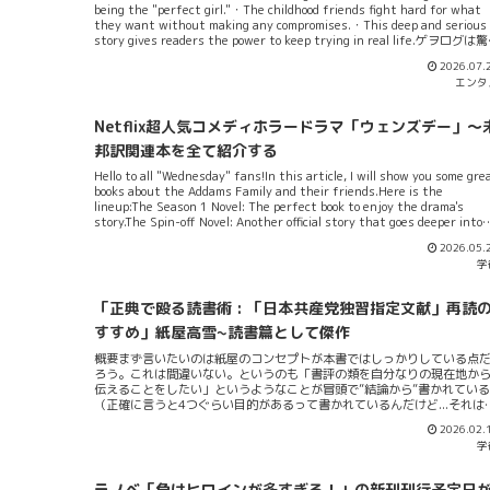
being the "perfect girl."・The childhood friends fight hard for what
they want without making any compromises.・This deep and serious
story gives readers the power to keep trying in real life.ゲヲログは
た。「マケイン」最新刊9巻を読んで。このラノベ、単なるラノベじゃね
2026.07.
え...。表面だけ見繕うな「マケイン」は深いラノベだZOちょっとばかしA
エンタ
にネタ振ってみたけど、「幼馴染3人の複雑な恋の決着」と「ずっと今の
まではいられない関係性の変化」の二軸が今巻のテーマって言われた。
っきり言おう、これマジでおかしいよ！9巻全体を俯瞰してみると、これ
Netflix超人気コメディホラードラマ「ウェンズデー」～
けで済むのはあり得ない評なんだ。確かに、「飛騨高山への温泉旅行」
「幼馴染たちの恋の顛末」「ヒロインたちの変化と独占欲」と...
邦訳関連本を全て紹介する
Hello to all "Wednesday" fans!In this article, I will show you some gre
books about the Addams Family and their friends.Here is the
lineup:The Season 1 Novel: The perfect book to enjoy the drama's
story.The Spin-off Novel: Another official story that goes deeper into
the world.The Fanbook: A must-have book for every big fan.The Geek
2026.05.
Book: A special book for the ultimate "Wednesday" fan.ゲヲログも、
学
間ノベライズ版を待っていたんだが...てか2024年の間にあったんですね
意外です。とは言っても邦訳本はなくて、全部英文書籍です。邦訳が待
れますね（いずれ日本の出版社が権利元と契約の上邦訳されて出版さ...
「正典で殴る読書術 : 「日本共産党独習指定文献」再読
すすめ」紙屋高雪~読書篇として傑作
概要まず言いたいのは紙屋のコンセプトが本書ではしっかりしている点
ろう。これは間違いない。というのも「書評の類を自分なりの現在地か
伝えることをしたい」というようなことが冒頭で”結論から”書かれている
（正確に言うと4つぐらい目的があるって書かれているんだけど...それは
述する）。だから帯には「読書は再起の武器になる」って書いてある。
2026.02.
の辺りでまんず論の整理がついていて紙屋高雪の最高傑作であり処女作
学
ある「オタクコミュニスト超絶マンガ評論」に匹敵するぐらい書の概念
して論が立っている。共産党の推薦図書（？...まぁ内容の精細なところま
はよくわからんが）をピックアップしているのも本書なりの特色が出て
ラノベ「負けヒロインが多すぎる！」の新刊刊行予定日