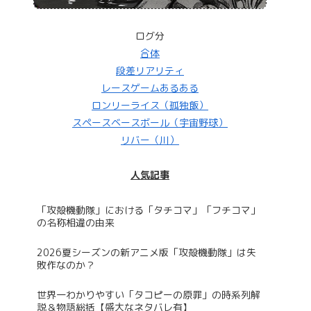
ログ分
合体
段差リアリティ
レースゲームあるある
ロンリーライス（孤独飯）
スペースベースボール（宇宙野球）
リバー（川）
人気記事
「攻殻機動隊」における「タチコマ」「フチコマ」
の名称相違の由来
2026夏シーズンの新アニメ版「攻殻機動隊」は失
敗作なのか？
世界一わかりやすい「タコピーの原罪」の時系列解
説＆物語総括【盛大なネタバレ有】