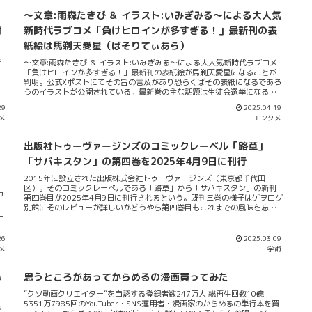
よ
パスの各機能を盛り込んだアイデア商品だという。ちょっと複雑だがそも
～文章:雨森たきび ＆ イラスト:いみぎみる～による大人気
そものsourceとなっているエコーテック株式会社はそのHPからわかるよう
と
に「本多電子から新市場創造部門として独立」して法人化された経緯を持
対
新時代ラブコメ「負けヒロインが多すぎる！」最新刊の表
は
つ会社法人（エコーテック株式会社）。専門の市場として超音波機器を取
は
紙絵は馬剃天愛星（ばそりてぃあら）
り扱うベンチャー企業である。商品ラインナップを見た感じかなり技術力
のある会社なようだが文房具やキャラクターグッズも取り扱っている（エ
行
～文章:雨森たきび ＆ イラスト:いみぎみる～による大人気新時代ラブコメ
コーテック株式会社）。その周辺の流れの中で愛知県...
な
「負けヒロインが多すぎる！」最新刊の表紙絵が馬剃天愛星になることが
も
判明。公式Xポストにてその旨の言及があり恐らくばその表紙になるであろ
ち
うのイラストが公開されている。最新巻の主な話題は生徒会選挙になると
こ
いう。天愛星は生徒会の役員なだけにタイムリーな表紙絵登場となるよう
29
2025.04.19
思
だ。学園ものの側面も持つ”マケイン”だけあって今一番興味深い人物の深
メ
エンタメ
掘りが為されることが期待されている。「負けヒロインが多すぎる！」は
「可愛いけど残念な女の子」＝通称:負けヒロインをテーマにとった愛知県
豊橋市を聖地にとったライトノベル。特にツワブキ高校（モデル:時習館高
出版社トゥーヴァージンズのコミックレーベル「路草」
校）文芸部とその取り巻きをコメディタッチで描いている。本作でブラッ
クサンダーが豊橋名物のお菓子であることに気付いたのは私だけではある
「サバキスタン」の第四巻を2025年4月9日に刊行
まい。本作いざ単純なラブコメかというと全く既存のラノベとは目指して
2015年に設立された出版株式会社トゥーヴァージンズ（東京都千代田
いるベクトルが違う。これはWikipediaのカルロ・ゼンによる評価が一番的
区）。そのコミックレーベルである「路草」から「サバキスタン」の新刊
を得ているのでそれを踏まえたうえで解説する。カルロも評するようにこ
ュ
第四巻目が2025年4月9日に刊行されるという。既刊三巻の様子はゲヲログ
のラノベはまず何よりも文章が洗練されつくされていて修...
リ
別館にそのレビューが詳しいがどうやら第四巻目もこれまでの風味を忘れ
上
ていない斬新な視点を持った特別な作風になるようだ。かの偉大なる漫画
な
家ちばてつやは次のようにこのグラフィカルノベルを称して曰く。『サバ
き
キスタン』は、群衆が陥りがちな独裁的で狂信妄信的な社会の顛末、とい
26
2025.03.09
私
うシビアな題材を、ボップで可愛い絵柄と「犬の擬人化」という手法を使
メ
学術
況
って、絶妙なバランスを成立させた作品です。ちばてつや氏も絶賛したロ
シアの反独裁コミックシリーズ、『サバキスタン』待望の続刊「革命前
を
夜」4月9日発売！｜PressWalkerより引用ビタリー・テルレツキーが漫画
い
思うところがあってからめるの漫画買ってみた
て
原作を・カティアが作画をそれぞれ担当する傑作グラフィカルノベル「サ
ば
”クソ動画クリエイター”を自認する登録者数247万人 総再生回数10億
バキスタン」は第四巻をして新たなる局面を向かい入れることとなる。
表
5351万7985回のYouTuber・SNS運用者・漫画家のからめるの単行本を買
「王と貴族に支配された時代」をテーマにし副題に「革命前夜」とついて
持
ン