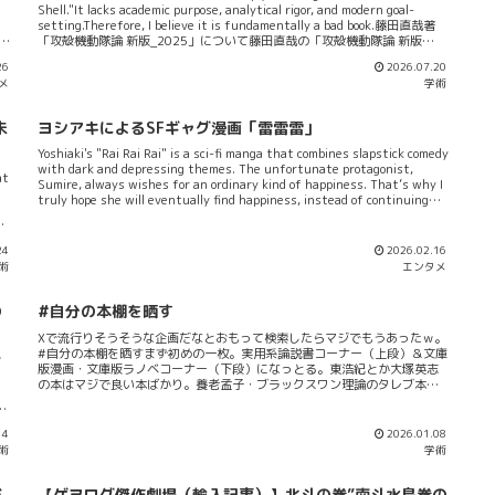
Shell."It lacks academic purpose, analytical rigor, and modern goal-
setting.Therefore, I believe it is fundamentally a bad book.藤田直哉著
驚い
「攻殻機動隊論 新版_2025」について藤田直哉の「攻殻機動隊論 新版
_2025」を読んでいるんだけど、これってそんなに高い評価を得るような
26
2026.07.20
I
書籍か？ってゲヲログは思います（なんとこの抽象的な内容でアマゾンレ
メ
学術
ま
ビュー満点に近いのでなおのことそう思う...）。というのも、この本はあく
は
まで評論本です。現実の哲学とどう関係あるのか？とか現実の社会学とど
だ
う関係があるのか？っていう点に論点が割り振られていて、そこで終わっ
未
ヨシアキによるSFギャグ漫画「雷雷雷」
てます。批評本の壁にぶち当たるこの批評書は、「攻殻」という漫画が実
際に何を描きたくて、何を描ききっているのかっていう点には評論の論旨
Yoshiaki's "Rai Rai Rai" is a sci-fi manga that combines slapstick comedy
が及んでないんですよね。だから機動隊の物語が実際どういう構造をして
with dark and depressing themes. The unfortunate protagonist,
at
て...
Sumire, always wishes for an ordinary kind of happiness. That’s why I
truly hope she will eventually find happiness, instead of continuing
the unhappy life she has lived until now.「雷雷雷」とギャグセンス「裏
サンデー」経由で現在アプリ「マンガワン」で連載中のヨシアキによる漫
画「雷雷雷」...いやぁフツーにおもれーです。小学館のいいところが出てい
24
2026.02.16
長い
るなーと思う。小学館って言えば「よふかしのうた」なんじゃあねえかな
術
エンタメ
、
ぁって思うけどぶっちゃけて言うとあれよかおもろい。SFアクション漫画
た
なんだけどコメディータッチで描かれていたりころどころで唐突に遭遇す
る...
の
#自分の本棚を晒す
Xで流行りそうそうな企画だなとおもって検索したらマジでもうあったｗ。
#自分の本棚を晒すまず初めの一枚。実用系論説書コーナー（上段）＆文庫
だ
版漫画・文庫版ラノベコーナー（下段）になっとる。東浩紀とか大塚英志
ら
の本はマジで良い本ばかり。養老孟子・ブラックスワン理論のタレブ本。
あと金融とかの理論書とR使った実用書―マーケ・トレード本―がある。
後
「Rとトレード」なんてけっこういい本だと思うけどなぁ...なぜか評価され
こ
てないっていう。あとその右隣にある名城大学の先生が訳してる「Rによる
14
2026.01.08
で
実用的マーケティングリサーチと分析」はマジで神本です。R初心者は絶対
術
学術
と
買え。学校にいたときに使った微分方程式の入門本や同人誌・共産主義系
で
の本もここです。下には漫画がいっぱい。「さよならピアノソナタ」は傑
て
作。あと京アニ系の本が左に並ぶ。「なれる！SE」も大変佳作な本です。
が
【ゲヲログ傑作劇場（輸入記事）】北斗の拳”南斗水鳥拳の