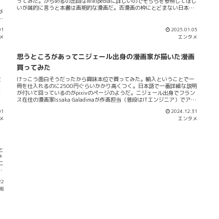
ってみた。からめるの出自はWikipediaに詳しいのでそちらを参照してほし
いるこの第四巻では「革命前の封建的社会を描」かれることが明らか...
が
いが端的に言うと本書は画期的な漫画だ。否漫画の枠にとどまない日本が
が
世界に誇る一流のコンテンツあるいは芸術だ。この才能を世界は待ってい
たんだ！間違いなくとんでもない芸術である。この漫画の下敷きになって
いると私が勝手に考えるのはやはり小林銅蟲による「ねぎ姉さん」であ
01
2025.01.05
ア
る。少なくとも本書の理論的下敷きとして位置づけられると私は思う。
メ
エンタメ
日
Wikipediaは「ねぎ姉さん」のコンセプトのことをこう評している。「題名
が
の不可読性」「展開を完全に無視した物語構成」「意味不明の発言内容な
。
ど極端に不条理な作品」と（上述のリンクより引用させていただく）。こ
思うところがあってニジェール出身の漫画家が描いた漫画
のからめるにより漫画「からめる」もかなり近しいものを持っている。ジ
買ってみた
ャンル的な総括は本文の最後に述べたいと思うがこの三要素のうち「から
質
める」はどこを継承しているのだろうか？例えば「題名の不可読性」は明
粒
けっこう面白そうだったから興味本位で買ってみた。輸入ということで一
明
らかに「ねぎ姉さん」のそれを継承している...
冊を仕入れるのに2500円ぐらいかかり高くつく。日本語で一番詳細な説明
く
な
が付いて回っているのがpixivのページのようだ。ニジェール出身でフラン
え
ス在住の漫画家Issaka Galadimaが作画担当（普段はITエンジニア）でアメ
し
リカの起業家Frederick L. Jonesが原作者（ゲーム会社の経営者であり漫画
01
2024.12.31
に
ブランドSaturday AMの設立者）のようである。漫画自体は12才の黒人少
メ
エンタメ
な
女CASTを主人公に据えている。彼女の夢は問題解決屋SMITHの一員になる
か
こと。ただしSMITHは女性を構成員としないのが基本だしましてや黒人少
読
女なんぞ加えたりしないのが常識的な感覚。SMITHの一員になるという少
私
女の夢は成就するのか？そしてCASTを待つ冒険活劇はどんなものになるの
と
か？まあこんなところがストーリープロットである。このプロットは原作
と
者の経歴背景に裏付けられているようだ。どうやら原作者のFrederick L.
か
は
Jonesはノースカロライナ大学チャペヒル校（University of North
こ
し
Carolina at Ch...
22
ー
術
籍
か
総
か