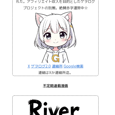
れた。アフィリエイト収入を目的としたゲヲログ
プロジェクトの別館。絶賛赤字運営中☆
X
ゲヲログ2.0
連絡所
Google検索
連絡はXか連絡所迄。
不定期連載漫画