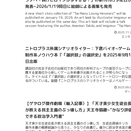
マジでGOODである。ゲヲログはかって同著「“町内会”は義務ですか? ~
ミュニティーと自由の実践~」をこっぴどくこき下ろしたことがあるんだ
発表~2026/1/19同日に絵師による画集も発売
どその際のゲヲログの意見・論理は本書には全く通用しない。今どんな
A new short story collection of “Too Many Losing Heroines!” will be
書家にもお勧めできる一冊を上げろと言われればこの「正典で殴る読書術 
published on January 19, 2026. An art book by illustrator Imigimur wi
「日本共産党独習指定文献」再読のすすめ」をゲヲログは挙げてしまう
also be published on the same day. This art book will include a talk
それぐらい完成度が高い本である。紙屋の四つの目...
session featuring the author, Amemori Takibi, and Imigimur. “Too Man
Losing Heroines!”—yes, we call this “Makain.”ゲヲログも長いことウ
2025.11.
チし続けているラノベ「負けヒロインが多すぎる！」の新刊刊行予定日
エンタ
発表された。新刊は8.5巻という位置づけで短編集になるという。2026年
月19日に発売予定。ラノベの絵描画を担当する絵師：いみぎむる氏によ
画集も同日発売予定。こちらは「マケイン」の画集となる。この数
ニトロプラス所属シナリオライター：下倉バイオ~ゲーム
字”8.5”を自称する短編集は8巻後のストーリー展開を主軸と...
制作系ノウハウ本『「選択肢」の選択史』を2025年9月1
日出版
講談社の完全子会社の出版社であり同社の系列グループの音羽グループ
属する星海社から新しくゲーム系新書が出版されることが明らかになっ
た。タイトルは『「選択肢」の選択史』となっていてトートロジー的な
名がついている。副題『ニトロプラスのシナリオライターはノベルゲー
をどう作ってきたか』。その題名が示す通りニトロプラス所属のシナリ
2025.09.
ライターである下倉バイオが記すゲーム制作系のノウハウ解説本になる
ゲー
うだ。本書の出版年月日は2025年9月18日となる見込み。下倉は『月光
カルネヴァーレ』でニトロプラスのIPでデビューした後に数々のシナリオ
ゲーム（ノベルゲーム）制作で活躍してきたノベルゲーム界の寵児。そ
【ゲヲログ傑作劇場（輸入記事）】「天才美少女生徒会
代表作として『スマガ』『STEINS;GATE』『アザナエル』『君と彼女と
女の恋。』『凍京NECRO〈トウキョウ・ネクロ〉』『みにくいモジカの
が教える民主主義のぶっ壊し方」天王寺狐徹~”かなり評
子』などがあるということが本書の要約にある。説明書きにある通り多
できる政治学入門書”
にわたるIP制作で活躍してきた。一番有名で知名度抜群なIPは恐らくば
『STEINS;GATE』だろう。2007年から活躍してきた古株。今やノベルゲ
天才美少女生徒会長が教える民主主義のぶっ壊し方 生徒会探偵キリ
ームに留まらず『TVアニメ・ドラマ原案・漫...
番外本書の概要結論から言うと、かなりの良書だ。確かに政治学本流の