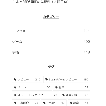
によるSRPG開拓の先駆性（※訂正有）
カテゴリー
エンタメ
111
ゲーム
400
学術
118
タグ
レビュー
210
Steamゲームレビュー
186
ノート
80
音楽
32
ストリートファイター
29
読書記録
25
二次創作
23
Steam
17
教育
14