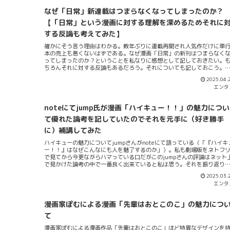
不屈の精神」と「文章の書き方」を語るとのこと（X）。文科系知識人に
るシンポジウムこの報を通じてサタデープログラムはサブカル路線なの
なぜ「日常」新連載はつまらなくなってしまったのか？
か？と思った方がいるだろうが（また私も単なる公開講座の二番煎じだ
【「日常」という漫画に対する理解を深めるためそれに
当初は思っていたが）ぜんっぜんそうではない。サタデープログラムで
真面目な正当派知識人も数多く招いているのだ。通常の学校授業だけで
する反論も考えてみた】
カバーできない進歩的なシンポジウム・イベント...
確かにそう言う理由はわかる。数年ぶりに連載再開され人気作だけに単
本の売上も悪くないはずである。なぜ漫画「日常」の新刊はつまらなく
ってしまったのか？ということを私なりに感想として記しておきたい。
ちろんそれに対する反論もあるだろう。それについても記しておこう。
なみに私は全巻持っているし新連載分についても12巻まで持っている。
2025.04.
れを機に「日常」という漫画がどういったものなのかを考えてみたいと
エンタ
う。
noteにてjump氏が漫画「ハイキュー！！」の魅力につい
て優れた論考を記していたのでそれを元手に（好き勝手
に）補講してみた
ハイキューの魅力についてjumpさんがnoteにて語っている（「『ハイキ
ー！！』はなぜこんなにも人を魅了するのか」）。私も劇場版をネトフ
で見てから今更ながらハマっている口だがこのjumpさんの評論はネット
で見かけた論考の中で一番良く出来ていると私は思う。それを振り返り
がらハイキューアニメ勢が一生懸命ハイキューの魅力について（想定で
2025.03.
ることも含め）考えてみたい。劇場版第二幕が待ち遠しい...俄かファン（
エンタ
の場合トレンドに遅れてハマるアニメ/漫画が多いようだ）がそういう状
でいささか興奮しながら書いてみる次第。まずjumpさんは「敗北のエト
ス」（正確には講の中では「負けと挑戦」とされている）について持論
漫画家ぽむによる漫画「先輩はおとこのこ」の魅力につ
述べる。誰もがいつか敗北する。どんな努力をしてもどんな功績を上げ
もそれを後に続く後輩たちによって上行かれる。技術や考え方が変われ
て
既存の記録はいずれ破られるのだ。スポーツは科学技術の進化が如実に
漫画家ぽむによる漫画作品「先輩はおとこのこ」ほど特異なデザインを
れる世界だからこれは当然のことである。用具だけではない。トレーニ