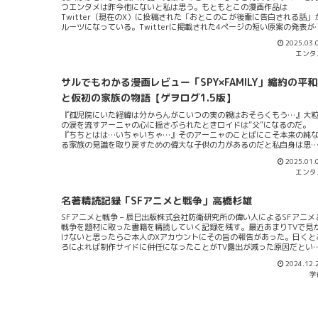
つエンタメは昨今他にないと私は思う。もともとこの漫画作品は
グの理論や統計学を用いた分析...いくらでもソリューションがあってそれ
Twitter（現在のX）に投稿された「おとこのこが後輩に告白される話」
次々と適用される世界だ。さすがにここまでjump...
ルーツになっている。Twitterに掲載された4ページの短い原案の発表が
2019年7月のこと。その後に「LINEマンガ」にて2019年12月7日から本
2025.03.
編が連載開始となり2021年12月30日に見事完結（主にこれが後述する
エンタ
ニメ版の土台となっている）。さらにはその土台となっている本編の前
譚を描く「先輩はおとこのこ 出会い編」として2023年12月21日に連載
リニューアル＆再開され現時点でも執筆が続いているということである
サルでもわかる漫画レビュー「SPY×FAMILY」縮約の平和
漫画「先輩はおとこのこ」は”男の娘”である花岡まことを主人公として
「男女3人の人間模様と繊細な心理描写」（Wikipediaより）を描いてい
と仮初の家族の物語【ゲヲログ1.5版】
る。いわば捻りを加えたジェンダー漫画といえないこともない。だが本
『孤児院にいた経緯は分からんがこいつの実の親はおそらくもう…』大
的にはジェンダーに特化した内容ではないことも原作者ぽむの言により
の涙を流すアーニャの心に揺さぶられたときロイドは”父”になるのだ。
らかになっていて「人間が問題を抱えたときどうやってその解決策を導
『ちちとはは…いちゃいちゃ…』そのアーニャのことばにこそ本来の純
か？」という常識的で広めのレンジで話...
る家族の見識を取り戻すための偉大な子供の力があるのだと私自身は思
てならない。～本文より～「SPY×FAMILY」という漫画のふたつの主題た
2025.01.
かに「SPY×FAMILY」は面白い。小説版も出ていて既刊9巻に過ぎないの
エンタ
アニメ化が決まり放映されこちらも大成功。加えてファンブックのよう
関連本も多く出ている。私も当初はあまり好みの作画ではなかったこと
ら避けてた漫画だったがアニメ版を見て本巻のほうをほぼ全て買った。
名著精読記録「SFアニメと戦争」高橋杉雄
んで思うにこの漫画「SPY×FAMILY」はふたつの主題を持っているのだと
なりに思っている。まず”縮約の平和”という主題があり次に”仮初の家族”
SFアニメと戦争 – 辰巳出版株式会社防衛研究所の偉い人によるSFアニメ
いう主題があると私は考えた。ひとつめの主題”縮約の平和”まずロイドや
戦争を題材に取った書籍を精読していく記録を残す。最近あまりTVで見
ヨルは平和のために動くという名目ある動機づけを持っている。ロイド
けないと思ったらご本人のXアカウントにその旨の報告があった。曰くと
スパイとして世界のバランスオブパワーを保つため動きヨルは暗殺者と
ろによれば制作サイドに併任になったことがTV露出が減った原因だとい
て動く。この二人の夫婦はあくまで大人の...
う。端的に言うとこの本は精読する価値のある”天才による本”だ。高橋先
2024.12.
生は博士号を取るつもりは現在も以前からも無かったらしくノンドクタ
学
でもここまでの本を執筆できるという事実に驚きを禁じ得ない。この書
がそういった”天才による本”だということは構成を見ただけでよくわか
る。この書籍は単なる起承転結があるだけとか単なるアニメ本なだけと
そういうレベルの本ではない。まず第一章では戦争とアニメの関係性が
観して述べられている。この第一章ではSFアニメが子供向けのタイトル