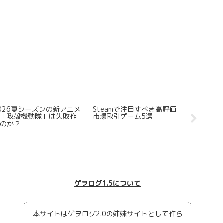
026夏シーズンの新アニメ
Steamで注目すべき高評価
「Dark 
版「攻殻機動隊」は失敗作
市場取引ゲーム5選
化予定に
なのか？
るSRP
正有）
ゲヲログ1.5について
本サイトはゲヲログ2.0の姉妹サイトとして作ら