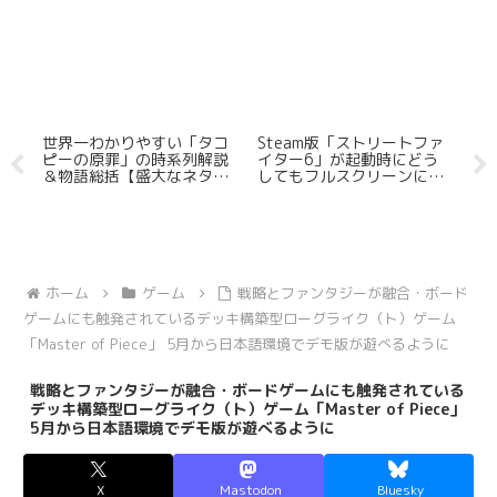
宇
世界一わかりやすい「タコ
Steam版「ストリートファ
「
配
ピーの原罪」の時系列解説
イター6」が起動時にどう
ミ
”興
＆物語総括【盛大なネタバ
してもフルスクリーンにな
ト
レ有】
ってしまうのでウィンドウ
ル
モードで起動したい
ホーム
ゲーム
戦略とファンタジーが融合・ボード
ゲームにも触発されているデッキ構築型ローグライク（ト）ゲーム
「Master of Piece」 5月から日本語環境でデモ版が遊べるように
戦略とファンタジーが融合・ボードゲームにも触発されている
デッキ構築型ローグライク（ト）ゲーム「Master of Piece」
5月から日本語環境でデモ版が遊べるように
X
Mastodon
Bluesky