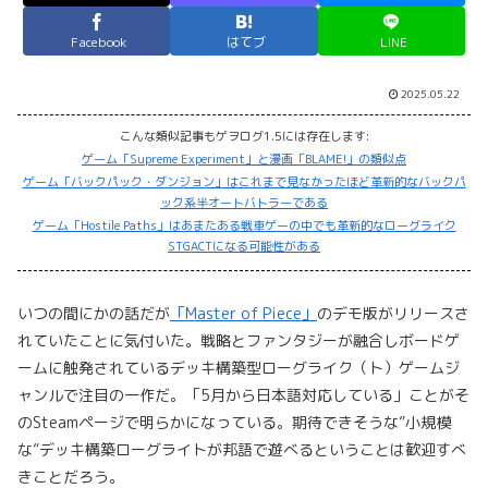
Facebook
はてブ
LINE
2025.05.22
こんな類似記事もゲヲログ1.5には存在します:
ゲーム「Supreme Experiment」と漫画「BLAME!」の類似点
ゲーム「バックパック・ダンジョン」はこれまで見なかったほど革新的なバックパ
ック系半オートバトラーである
ゲーム「Hostile Paths」はあまたある戦車ゲーの中でも革新的なローグライク
STGACTになる可能性がある
いつの間にかの話だが
「Master of Piece」
のデモ版がリリースさ
れていたことに気付いた。戦略とファンタジーが融合しボードゲ
ームに触発されているデッキ構築型ローグライク（ト）ゲームジ
ャンルで注目の一作だ。「5月から日本語対応している」ことがそ
のSteamページで明らかになっている。期待できそうな”小規模
な”デッキ構築ローグライトが邦語で遊べるということは歓迎すべ
きことだろう。