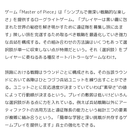
ゲーム「Master of Piece」は「シンプルで奥深い戦略的な楽し
さ」を提供するローグライトゲーム。「プレイヤーは黒い霧に包
まれた世界の秘密を解き明かすために遠征隊を募集し旅に出ま
す」険しい旅を完遂するため取るべき戦略を最適化していき強力
な兵站を構成する。その組み合わせの方法論はいくつもあって選
択肢が単一に収束しない点が特徴だという。それ（選択肢）をプ
レイヤーに委ねるある種反オートバトラーなゲームなわけ。
旅路における戦闘はラウンドごとに構成される。その当該ラウン
ドにおいて各陣はひとつづつ兵站ユニットを繰り出すことができ
る。ユニットごとに反応速度が決まっていていわば”素早さ”の値
によって行動順が決まるという。プレイの敷居は低いけどいろん
な選択肢がある点に力を入れている。例えば兵站戦略以外にアー
ティファクトの活用方法と遠征隊長の能力という総計三つの要素
が複雑に絡み合うという。「簡単な学習と深い挑戦が共存するゲ
ームプレイを提供します」兵士の強化もできる。