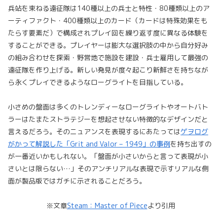
兵站を束ねる遠征隊は140種以上の兵士と特性・80種類以上のア
ーティファクト・400種類以上のカード（カードは特殊効果をも
たらす要素だ）で構成されプレイ回を繰り返す度に異なる体験を
することができる。プレイヤーは膨大な選択肢の中から自分好み
の組み合わせを探索・野営地で施設を建設・兵士雇用して最強の
遠征隊を作り上げる。新しい発見が度々起こり新鮮さを持ちなが
ら永くプレイできるようなローグライトを目指している。
小さめの盤面は多くのトレンディーなローグライトやオートバト
ラーはたまたストラテジーを想起させない特徴的なデザインだと
言えるだろう。そのニュアンスを表現するにあたっては
ゲヲログ
がかって解説した「Grit and Valor – 1949」の事例
を持ち出すの
が一番近いかもしれない。「盤面が小さいからと言って表現が小
さいとは限らない…」そのアンチリアルな表現で示すリアルな側
面が製品版ではガチに示されることだろう。
※文章
Steam：Master of Piece
より引用