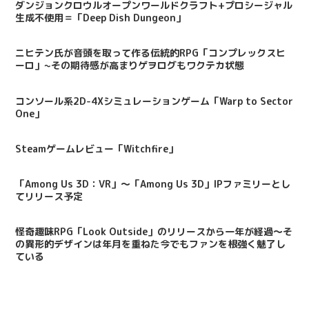
ダンジョンクロウルオープンワールドクラフト+プロシージャル
生成不使用＝「Deep Dish Dungeon」
ニヒテン氏が音頭を取って作る伝統的RPG「コンプレックスヒ
ーロ」~その期待感が高まりゲヲログもワクテカ状態
コンソール系2D-4Xシミュレーションゲーム「Warp to Sector
One」
Steamゲームレビュー「Witchfire」
「Among Us 3D：VR」〜「Among Us 3D」IPファミリーとし
てリリース予定
怪奇趣味RPG「Look Outside」のリリースから一年が経過～そ
の異形的デザインは年月を重ねた今でもファンを根強く魅了し
ている